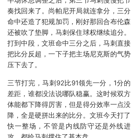
奏找回来了。尚帕尼开局就连拿分，三分
命中还造了犯规加罚，刚好那回合布伦森
还被吹了垫脚，马刺保住球权继续追分。
打到中段，文班命中三分之后，马刺直接
把比分反超，一下子把主场尼克斯的气势
压下去了。
三节打完，马刺92比91领先一分，1分的
差距，谁都没法说哪队稳赢。这时候双方
体能都下降得厉害，但是得分效率一点没
降，全是硬拼出来的比分。文班今天打了
快一整场，不管是内线防守还是外线进
攻，都给马刺撑住了基本盘。