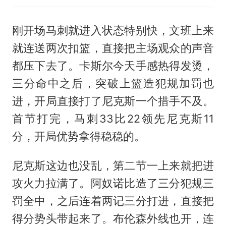
刚开场马刺就进入状态特别快，文班上来
就连送两次扣篮，直接把主场观众的声音
都压下去了。卡斯尔今天手感热得发烫，
三分命中之后，突破上篮造犯规加罚也
进，开局直接打了尼克斯一个措手不及。
首节打完，马刺33比22领先尼克斯11
分，开局优势拿得稳稳的。
尼克斯这边也没乱，第二节一上来就把进
攻火力拉满了。阿奴诺比造了三分犯规三
罚全中，之后连着两记三分打进，直接把
得分势头带起来了。布伦森外线也开，连