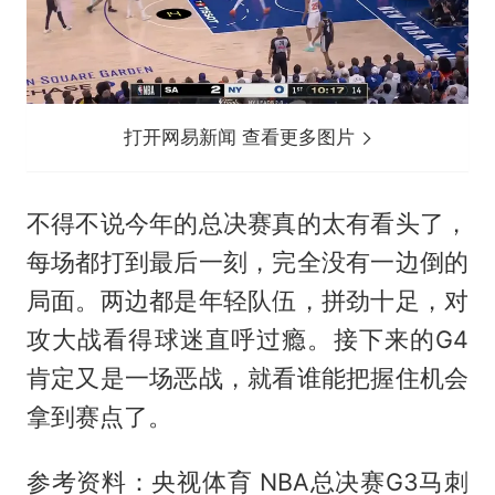
打开网易新闻 查看更多图片
不得不说今年的总决赛真的太有看头了，
每场都打到最后一刻，完全没有一边倒的
局面。两边都是年轻队伍，拼劲十足，对
攻大战看得球迷直呼过瘾。接下来的G4
肯定又是一场恶战，就看谁能把握住机会
拿到赛点了。
参考资料：央视体育 NBA总决赛G3马刺