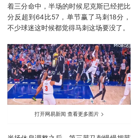
着三分命中，半场的时候尼克斯已经把比
分反超到64比57，单节赢了马刺18分，
不少球迷这时候都觉得马刺这场要没了。
打开网易新闻 查看更多图片
半场休息调整之后，第三节马刺慢慢把节