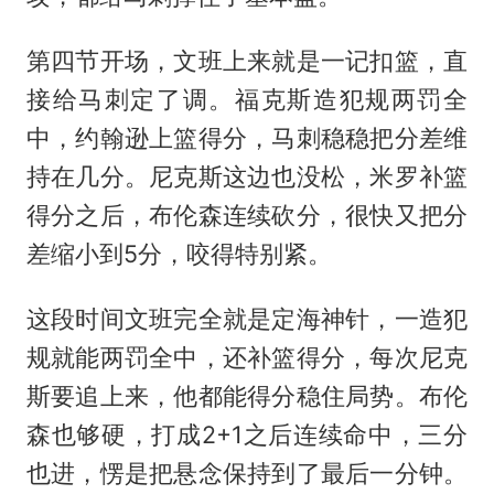
第四节开场，文班上来就是一记扣篮，直
接给马刺定了调。福克斯造犯规两罚全
中，约翰逊上篮得分，马刺稳稳把分差维
持在几分。尼克斯这边也没松，米罗补篮
得分之后，布伦森连续砍分，很快又把分
差缩小到5分，咬得特别紧。
这段时间文班完全就是定海神针，一造犯
规就能两罚全中，还补篮得分，每次尼克
斯要追上来，他都能得分稳住局势。布伦
森也够硬，打成2+1之后连续命中，三分
也进，愣是把悬念保持到了最后一分钟。