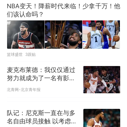
NBA变天！降薪时代来临！少拿千万！他
们该认命吗？
篮球盛世
3跟贴
麦克布莱德：我仅仅通过
努力就成为了一名有影响
力的球员
北青网-北京青年报
队记：尼克斯一直在与多
名自由球员接触 以考虑填