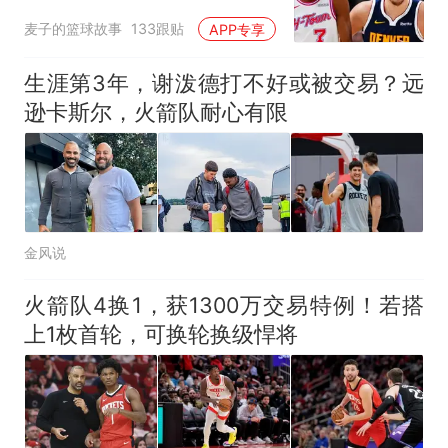
约基奇第二，那亚历山大
麦子的篮球故事
133跟贴
APP专享
呢？
生涯第3年，谢泼德打不好或被交易？远
逊卡斯尔，火箭队耐心有限
金风说
火箭队4换1，获1300万交易特例！若搭
上1枚首轮，可换轮换级悍将