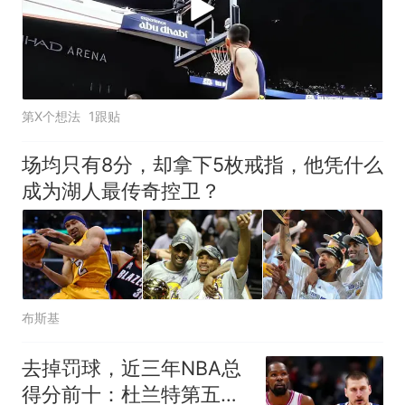
第X个想法
1跟贴
场均只有8分，却拿下5枚戒指，他凭什么
成为湖人最传奇控卫？
布斯基
去掉罚球，近三年NBA总
得分前十：杜兰特第五，