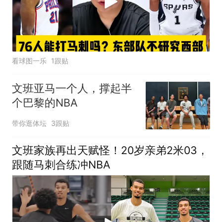
看球图一乐
1跟贴
文班亚马一个人，撑起半
个巴黎的NBA
带你逛体坛
3跟贴
文班家族再出天赋怪！20岁亲弟2米03，
跟随马刺合练冲NBA