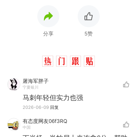
分享
5赞
屠海军胖子
宁夏银川
马刺年轻但实力也强
2026-06-09
回复
有态度网友06f3RQ
中国