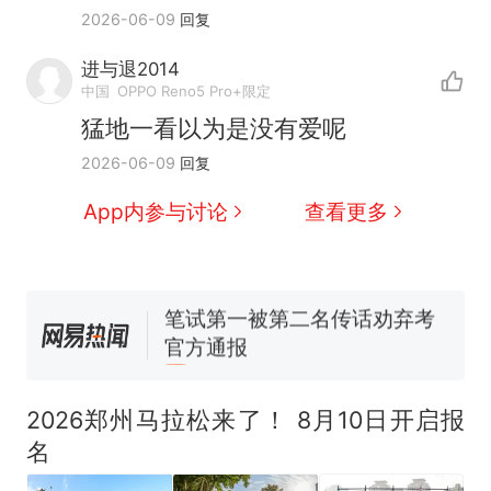
2026-06-09
回复
传，院方回应：喻良教授已卸
费大厨“全国小炒肉大王”称
新
任院长一职，不清楚辞职信来
号，仅凭视频评出？中国烹饪
进与退2014
源；曾用手绘图做头像
协会回应
男子上山采菌偶然发现鸡枞菌
中国
OPPO Reno5 Pro+限定
窝，原地守1天等它长大：挖了
猛地一看以为是没有爱呢
140多朵
美国渔民钓获鲨鱼徒手将其拽
2026-06-09
回复
回大海 目击者直呼震惊 （视频
来源：参考消息）
App内参与讨论
查看更多
制裁瓜子饺子，美国怕什么？
笔试第一被第二名传话劝弃考
官方通报
“不想干了特提出辞职”，疑
热
似南京大学数院院长辞职信流
传，院方回应：喻良教授已卸
任院长一职，不清楚辞职信来
2026郑州马拉松来了！ 8月10日开启报
源；曾用手绘图做头像
名