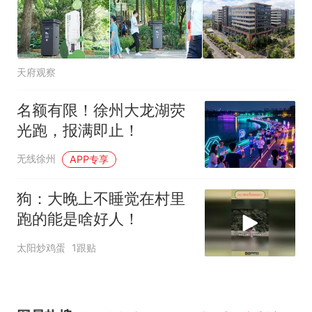
天府观察
名额有限！徐州大龙湖荧
光跑，报满即止！
无线徐州
APP专享
狗：大晚上不睡觉在村里
跑的能是啥好人！
太阳炒鸡蛋
1跟贴