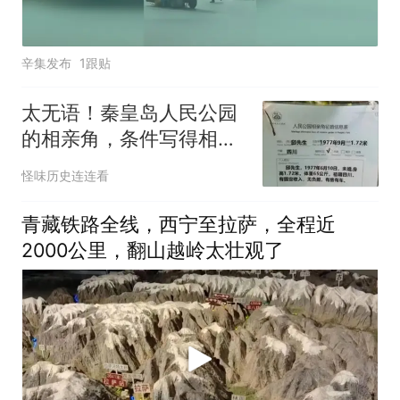
辛集发布
1跟贴
太无语！秦皇岛人民公园
的相亲角，条件写得相当
现实，外地人看一圈都安
怪味历史连连看
静下来了
青藏铁路全线，西宁至拉萨，全程近
2000公里，翻山越岭太壮观了