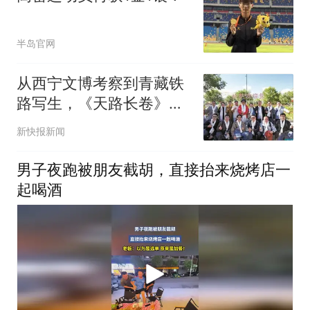
半岛官网
从西宁文博考察到青藏铁
路写生，《天路长卷》主
创团队踏雪域启新程
新快报新闻
男子夜跑被朋友截胡，直接抬来烧烤店一
起喝酒