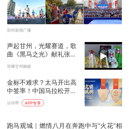
郑州新闻广播
声起甘州，光耀赛道，歌
曲《黑马之光》献礼张掖
黑河半程马拉松，9月19
张掖甘州融媒
日鸣枪开跑
金标不难求？太马开出高
中签率！中国马拉松开始
理性回归？
运动帮
APP专享
跑马观城｜燃情八月在奔跑中与“火花”相