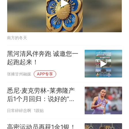
南方的冬天
黑河清风伴奔跑 诚邀您一
起跑起来！
张掖甘州融媒
APP专享
悉尼·麦克劳林-莱弗隆产
后1个月回归：说好的“慢
慢来”呢？
日常碎碎念啊
1跟贴
高密运动员再获1金1银！