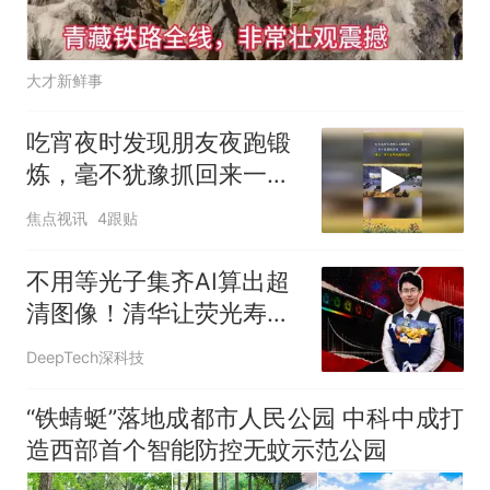
大才新鲜事
吃宵夜时发现朋友夜跑锻
炼，毫不犹豫抓回来一起
吃，网友：事实证明夜跑
焦点视讯
4跟贴
很危险
不用等光子集齐AI算出超
清图像！清华让荧光寿命
成像告别光子焦虑
DeepTech深科技
“铁蜻蜓”落地成都市人民公园 中科中成打
造西部首个智能防控无蚊示范公园