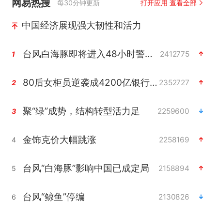
网易热搜
每30分钟更新
打开应用 查看全部
中国经济展现强大韧性和活力
台风白海豚即将进入48小时警戒线
2412775
1
80后女柜员逆袭成4200亿银行副行长
2352727
2
聚“绿”成势，结构转型活力足
2259600
3
金饰克价大幅跳涨
2258169
4
台风“白海豚”影响中国已成定局
2158894
5
台风“鲸鱼”停编
2130826
6