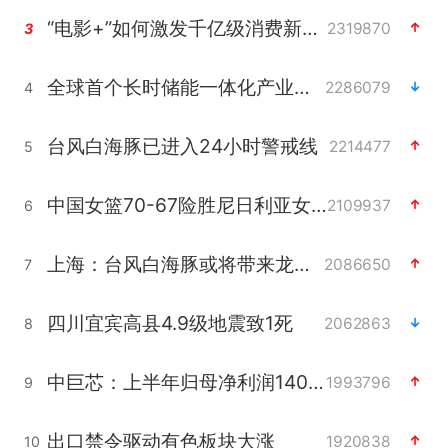
“电影+”如何激发千亿级消费新活力？
2319870
3
全球首个长时储能一体化产业园量产
2286079
4
台风白海豚已进入24小时警戒线
2214477
5
中国女篮70-67险胜尼日利亚女篮
2109937
6
上海：台风白海豚或将带来龙卷风
2086650
7
四川宜宾高县4.9级地震致1死
2062863
8
中巨芯：上半年归母净利润1405.77万元
1993796
9
出口禁令驱动有色板块大涨
1920838
10