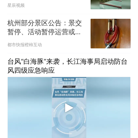
足
星辰视频
杭州部分景区公告：景交
暂停、活动暂停运营或延
期！受台风“白海豚”影
都市快报橙柿互动
响，长三角铁路部分线路
列车临时停运；浙江59条
台风“白海豚”来袭，长江海事局启动防台
预警生效中
风四级应急响应