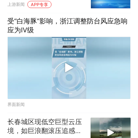
防线
上游新闻
APP专享
受“白海豚”影响，浙江调整防台风应急响
应为Ⅳ级
界面新闻
长春城区现低空巨型云压
境，如巨浪翻滚压追感十