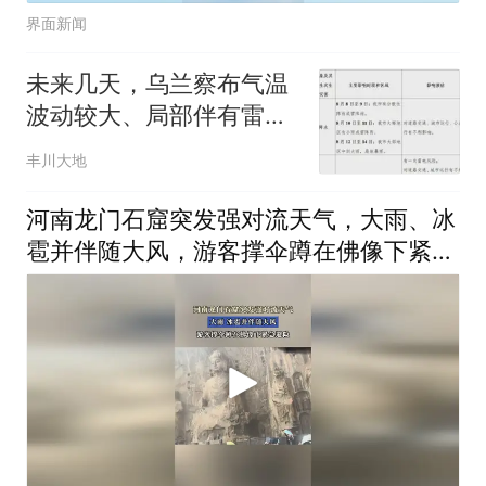
界面新闻
未来几天，乌兰察布气温
波动较大、局部伴有雷暴
大风、冰雹、短时强降水
丰川大地
等天气
河南龙门石窟突发强对流天气，大雨、冰
雹并伴随大风，游客撑伞蹲在佛像下紧急
避险