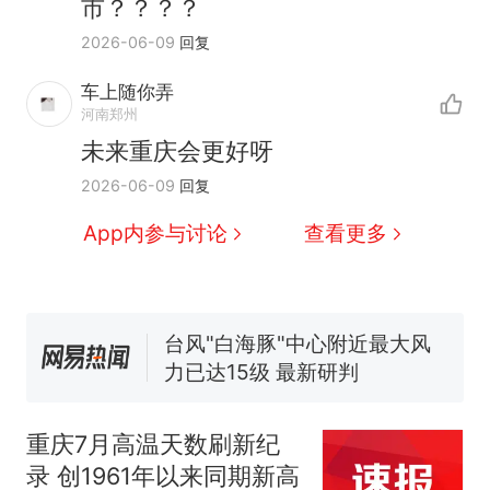
市？？？？
2026-06-09
回复
那个在床头放菜刀的女孩，
热
因老师一句“跟我回家”改写了
车上随你弄
人生
费大厨“全国小炒肉大王”称
新
河南郑州
号，仅凭视频评出？中国烹饪
未来重庆会更好呀
协会回应
美国渔民钓获鲨鱼徒手将其拽
2026-06-09
回复
回大海 目击者直呼震惊 （视频
来源：参考消息）
笔试第一被第二名传话劝弃考
App内参与讨论
查看更多
官方通报
佛山一中学招聘物理教师，笔
试前13名均遭淘汰？教育局：
已叫停招聘，成立调查组全面
台风"白海豚"中心附近最大风
核查
力已达15级 最新研判
那个在床头放菜刀的女孩，
热
因老师一句“跟我回家”改写了
重庆7月高温天数刷新纪
人生
录 创1961年以来同期新高