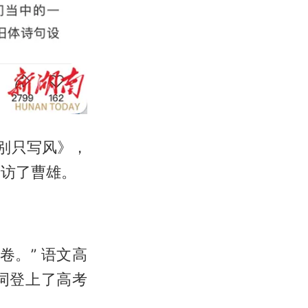
别只写风》，
专访了曹雄。
。” 语文高
词登上了高考