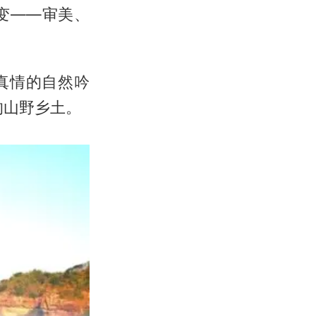
变——审美、
真情的自然吟
的山野乡土。