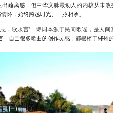
生出疏离感，但中华文脉最动人的内核从未改
与情怀，始终跨越时光、一脉相承。
诗言志，歌永言’，诗词本源于民间歌谣，是人间
坦言，自己很多歌曲的创作灵感，都根植于郴州