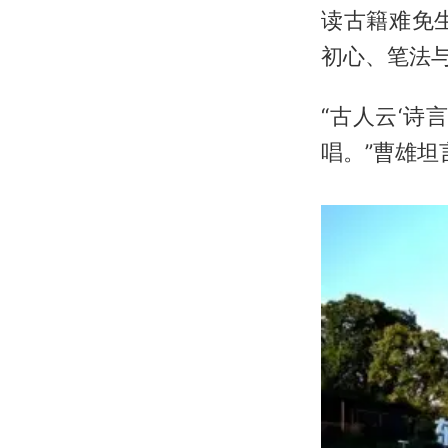
读古籍难免
初心、笔法
“古人云‘
唱。”曹雄