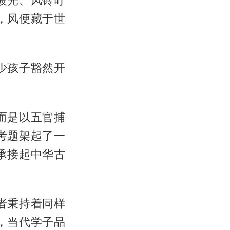
波光、风铃叮
，风便藏于世
少孩子豁然开
而是以五官捕
考题架起了一
承接起中华古
者秉持着同样
，当代学子品