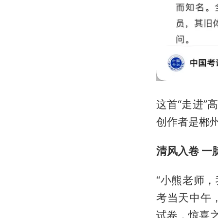
这首“走进
创作者是郴
清风入卷 一
“小熊老师
考当天中午
试卷，惊喜