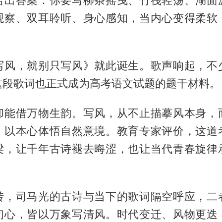
给出答案：你要写柳条摇曳、竹筏轻荡、湖面
观察、双耳聆听、身心感知，当内心变得柔软
。
写风，就别只写风》就此诞生。歌声响起，不
这段歌词也正式成为高考语文试题的题干材料。
却能借万物生韵。写风，从不止描摹风本身，
，以本心体悟自然意境。教育专家评价，这道
梁，让千年古诗褪去晦涩，也让当代青春旋律
转，司马光的古诗与当下的歌词隔空呼应，二
初心，皆以万象写清风。时代变迁、风物更迭