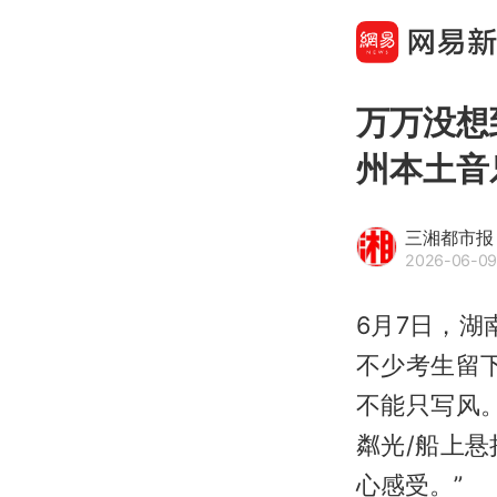
万万没想
州本土音
三湘都市报
2026-06-09
6月7日，
不少考生留
不能只写风
粼光/船上
心感受。”