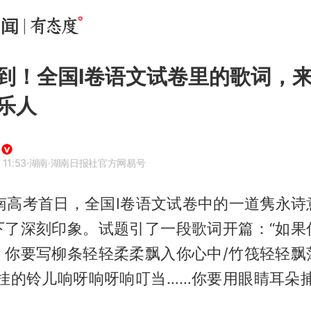
到！全国Ⅰ卷语文试卷里的歌词，
乐人
 11:53
·湖南
·湖南日报社官方网易号
湖南高考首日，全国Ⅰ卷语文试卷中的一道隽永诗
下了深刻印象。试题引了一段歌词开篇：“如果
。你要写柳条轻轻柔柔飘入你心中/竹筏轻轻飘
悬挂的铃儿响呀响呀响叮当……你要用眼睛耳朵捕