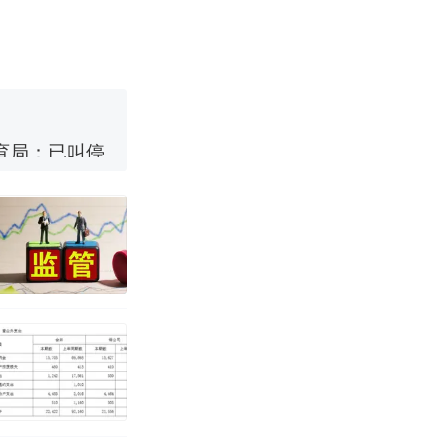
国烹饪协会回
育局：已叫停
女子傻眼了……
改写了人生