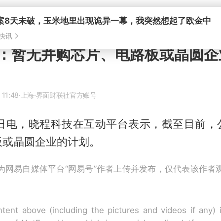
：暂无并购芯片、电路板或晶圆企
 11:48
·上海
·界面财联社官方账号
9日电，晓程科技在互动平台表示，截至目前，
板或晶圆企业的计划。
为网易自媒体平台“网易号”作者上传并发布，仅代表该作者
tent above (including the pictures and videos if any)