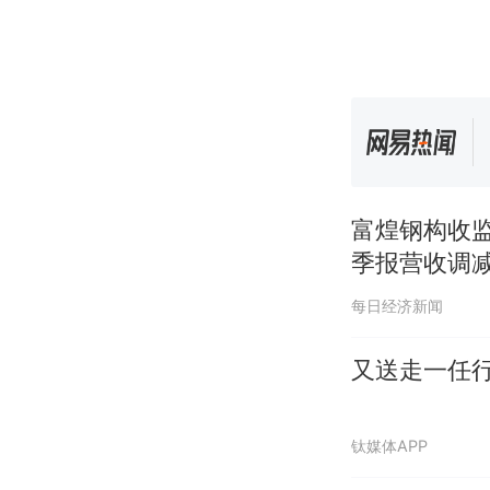
富煌钢构收监
季报营收调
每日经济新闻
又送走一任行
钛媒体APP