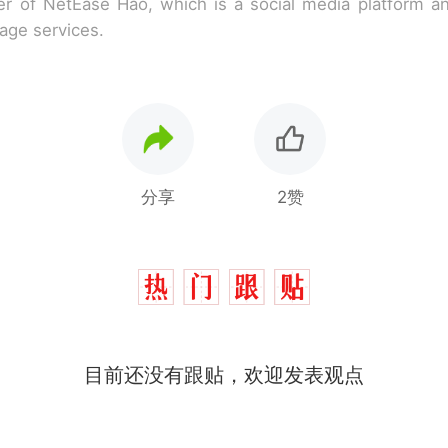
r of NetEase Hao, which is a social media platform a
rage services.
分享
2赞
目前还没有跟贴，欢迎发表观点
那个在床头放菜刀的女孩，因老师一句“跟我回家”
热