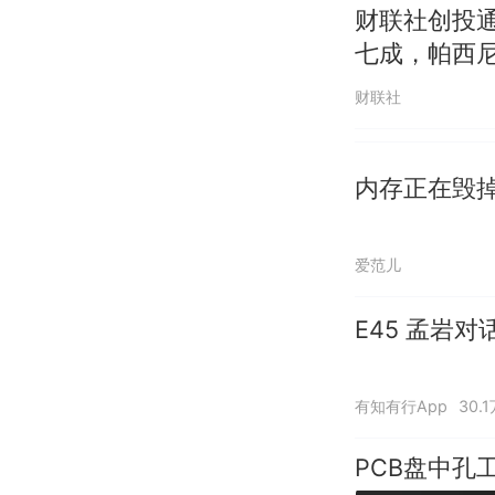
财联社创投
七成，帕西尼
财联社
内存正在毁掉
爱范儿
E45 孟岩
有知有行App
30.
PCB盘中孔