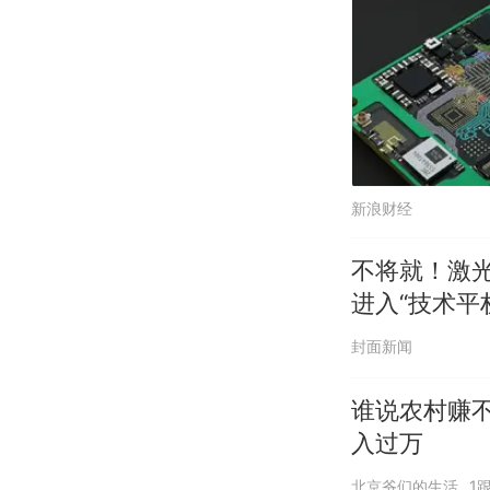
新浪财经
不将就！激光
进入“技术平
封面新闻
谁说农村赚
入过万
北京爷们的生活
1