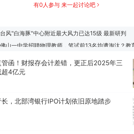
费大厨“全国小炒肉大王”称号，仅凭视频评出？中
新
有0人参与 来一起讨论吧
应
台风"白海豚"中心附近最大风力已达15级 最新研判
佛山一中学招聘物理教师，笔试前13名均遭淘汰？教
招聘，成立调查组全面核查
笔试第一被第二名传话劝弃考 官方通报
管函！财报存会计差错，更正后2025年三
搬家报价570元，搬到楼下交5060元才肯搬上楼！
减超4亿元
那个在床头放菜刀的女孩，因老师一句“跟我回家”
热
长，北部湾银行IPO计划依旧原地踏步