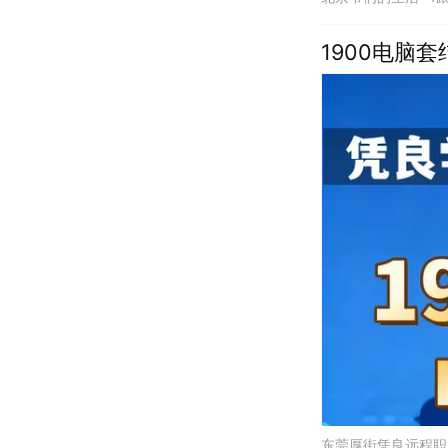
1900电脑
东莞厚街凭良远程职