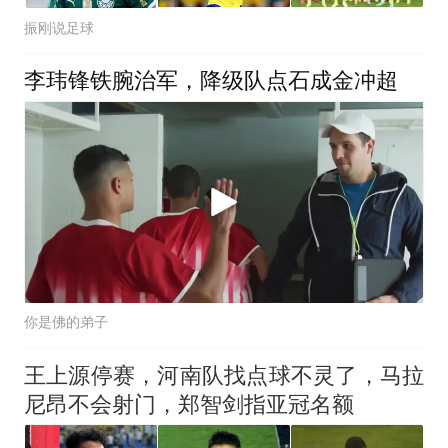
振刚说足球
李玮锋铁腕治军，降级队点石成金冲超
你是佛的弟子
王上源停赛，河南队找点球不灵了，马拉
尼昂不会射门，郑智剑指亚冠名额