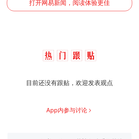
打开网易新闻，阅读体验更佳
制裁瓜子饺子，美国怕什
热
么？
费大厨“全国小炒肉大王”称
新
目前还没有跟贴，欢迎发表观点
号，仅凭视频评出？中国烹饪
协会回应
男子上山采菌偶然发现鸡枞菌
窝，原地守1天等它长大：挖了
140多朵
那个在床头放菜刀的女孩，因
App内参与讨论
老师一句“跟我回家”改写了人
生
美国渔民钓获鲨鱼徒手将其拽
回大海 目击者直呼震惊 （视频