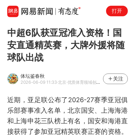
打开
中超6队获亚冠准入资格！国
安直通精英赛，大牌外援将随
球队出战
体坛鉴春秋
关注
2026-06-09 11:33
·北京
·优质体育领域创作者
近期，亚足联公布了2026-27赛季亚冠俱
乐部赛事准入名单，北京国安、上海海港
和上海申花三队榜上有名，国安和海港直
接获得了参加亚冠精英联赛正赛的资格。