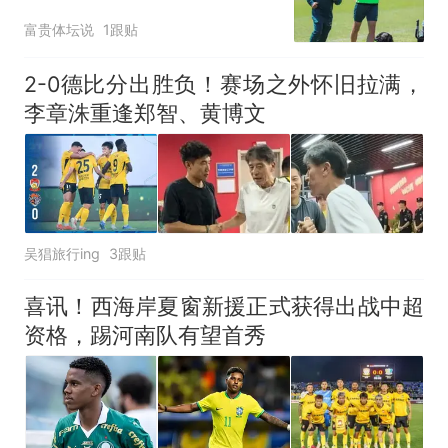
全力冲击亚冠席位
富贵体坛说
1跟贴
2-0德比分出胜负！赛场之外怀旧拉满，
李章洙重逢郑智、黄博文
吴猖旅行ing
3跟贴
喜讯！西海岸夏窗新援正式获得出战中超
资格，踢河南队有望首秀