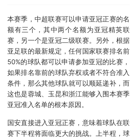
本赛季，中超联赛可以申请亚冠正赛的名
额有三个，其中两个名额为亚冠精英联
赛，另一个是亚冠二级联赛。另外，根据
亚足联的最新规定，任何国家联赛排名前
50%的球队都可以申请参加亚冠的比赛，
如果排名靠前的球队弃权或者不符合准入
条件，那么其他球队就可以顺延递补，而
这也是蓉城、玉昆和浙江能够入围本赛季
亚冠准入名单的根本原因。
国安直接进入亚冠正赛，意味着球队在联
赛下半程将面临更大的挑战。上半程，球