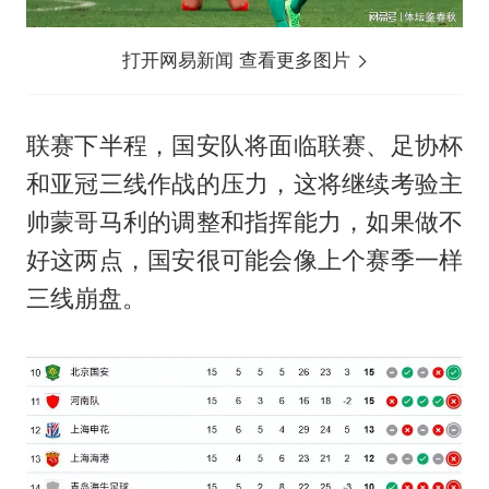
打开网易新闻 查看更多图片
联赛下半程，国安队将面临联赛、足协杯
和亚冠三线作战的压力，这将继续考验主
帅蒙哥马利的调整和指挥能力，如果做不
好这两点，国安很可能会像上个赛季一样
三线崩盘。