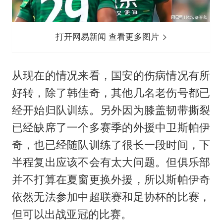
打开网易新闻 查看更多图片
从现在的情况来看，国安的伤病情况有所
好转，除了韩佳奇，其他几名老伤号都已
经开始归队训练。另外因为膝盖韧带撕裂
已经缺席了一个多赛季的外援中卫斯帕伊
奇，也已经随队训练了很长一段时间，下
半程复出应该不会有太大问题。但俱乐部
并不打算在夏窗更换外援，所以斯帕伊奇
依然无法参加中超联赛和足协杯的比赛，
但可以出战亚冠的比赛。