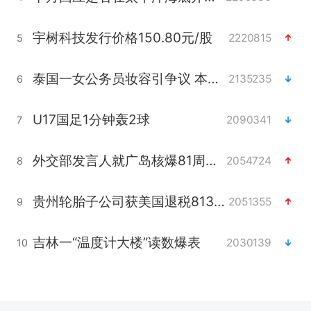
宇树科技发行价格150.80元/股
2220815
5
泰国一女公务员妆容引争议 本人回应
2135235
6
U17国足1分钟轰2球
2090341
7
外交部发言人就广岛核爆81周年等答记者问
2054724
8
贵州轮胎子公司获美国退税8136万
2051355
9
吉林一“温度计大楼”读数爆表
2030139
10