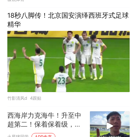
18秒八脚传！北京国安演绎西班牙式足球
精华
竹影清风d
4跟贴
西海岸力克海牛！升至中
超第二！保着保着级，我
们要踢亚冠了?
火星猪同学
APP专享