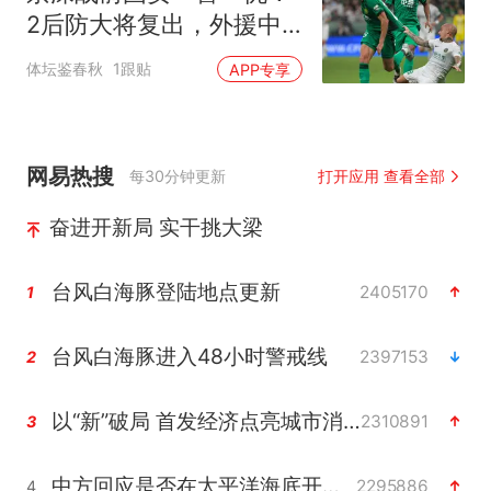
2后防大将复出，外援中
卫再伤，归期未定
体坛鉴春秋
1跟贴
APP专享
网易热搜
每30分钟更新
打开应用 查看全部
奋进开新局 实干挑大梁
台风白海豚登陆地点更新
2405170
1
台风白海豚进入48小时警戒线
2397153
2
以“新”破局 首发经济点亮城市消费活力
2310891
3
中方回应是否在太平洋海底开采稀土
2295886
4