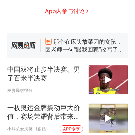
App内参与讨论
那个在床头放菜刀的女孩，
热
因老师一句“跟我回家”改写了
人生
制裁瓜子饺子，美国怕什
新
么？
中国双将止步半决赛。男
费大厨“全国小炒肉大王”称
号，仅凭视频评出？中国烹饪
子百米半决赛
协会回应
美国渔民钓获鲨鱼徒手将其拽
左脚爆射得分
回大海 目击者直呼震惊 （视频
来源：参考消息）
笔试第一被第二名传话劝弃考
一枚奥运金牌撬动巨大价
官方通报
值，赛场荣耀背后带来
佛山一中学招聘物理教师，笔
270 亿效益
试前13名均遭淘汰？教育局：
小耳朵爱搞笑
1跟贴
APP专享
已叫停招聘，成立调查组全面
那个在床头放菜刀的女孩，
热