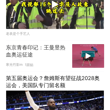
老表是个手艺人
东京青春印记：王曼昱热
血奥运征途
寒光竹影m
1跟贴
第五届奥运会？詹姆斯有望征战2028奥
运会，美国队专门留名额