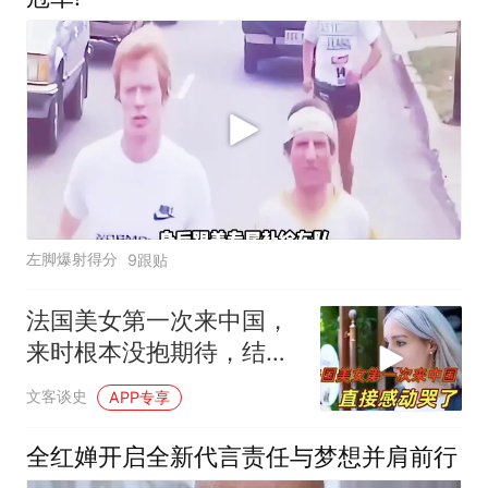
左脚爆射得分
9跟贴
法国美女第一次来中国，
来时根本没抱期待，结果
直接泪洒张家界
文客谈史
APP专享
全红婵开启全新代言责任与梦想并肩前行