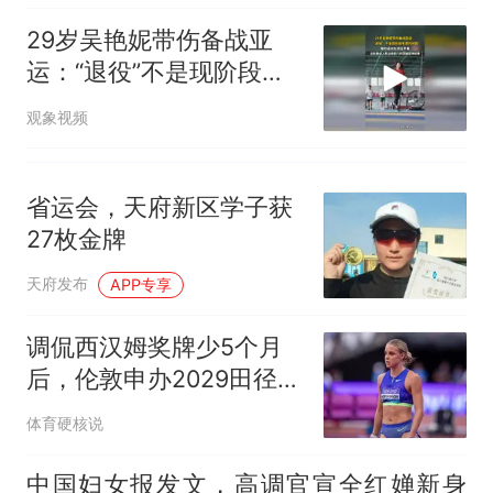
核查
因老师一句“跟我回家”改写了
29岁吴艳妮带伤备战亚
人生
运：“退役”不是现阶段考
虑的问题，我的运动生涯
观象视频
还早着，目标是进入奥运
会前八和突破亚洲纪录
省运会，天府新区学子获
27枚金牌
天府发布
APP专享
调侃西汉姆奖牌少5个月
后，伦敦申办2029田径世
锦赛达成协议
体育硬核说
中国妇女报发文，高调官宣全红婵新身