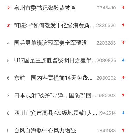
泉州市委书记张毅恭被查
2346410
2
“电影+”如何激发千亿级消费新活力？
2336326
3
国乒男单横滨冠军赛全军覆没
2203283
4
U17国足三连胜晋级明日之星半决赛
2080875
5
东航：国内客票提前14天免费退改
2030292
6
日本试射“战斧”导弹，国防部回应
1980208
7
四川宜宾市高县4.9级地震致1人死亡
1942514
8
台风白海豚中心风力增强
1841988
9