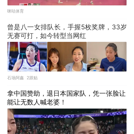
咪咕体育
曾是八一女排队长，手握5枚奖牌，33岁
无赛可打，如今转型当网红
石场阿鑫
2跟贴
拿中国赞助，退日本国家队，凭一张脸让
能让无数人喊老婆！