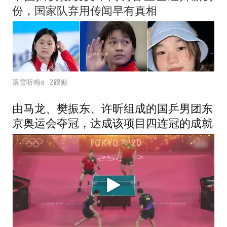
份，国家队弃用传闻早有真相
落雪听梅a
2跟贴
由马龙、樊振东、许昕组成的国乒男团东
京奥运会夺冠，达成该项目四连冠的成就