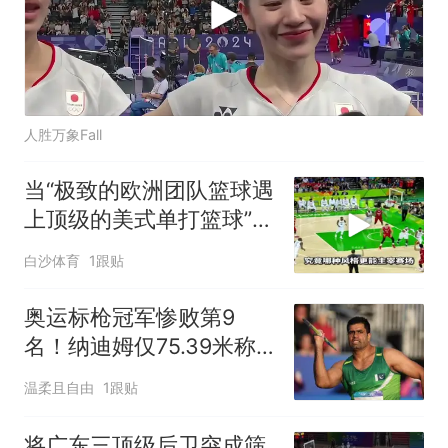
人胜万象Fall
当“极致的欧洲团队篮球遇
上顶级的美式单打篮球”谁
会更胜一筹
白沙体育
1跟贴
奥运标枪冠军惨败第9
名！纳迪姆仅75.39米称
因天气寒冷
温柔且自由
1跟贴
将广东三顶级后卫突成筛