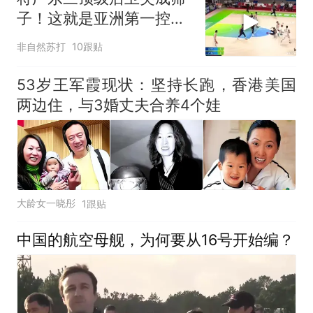
子！这就是亚洲第一控卫
的含金量
非自然苏打
10跟贴
53岁王军霞现状：坚持长跑，香港美国
两边住，与3婚丈夫合养4个娃
大龄女一晓彤
1跟贴
中国的航空母舰，为何要从16号开始编？