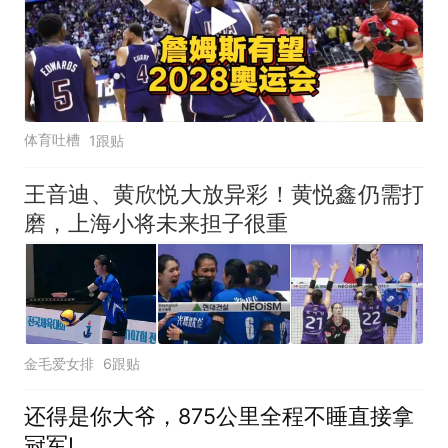
体育吐槽
1跟贴
王音迪、黄欣悦大放异彩！黄悦鑫仍需打
磨，上海小将未来担子很重
金毛爱女排
6跟贴
还得是你大爷，875公里全程不睡直接拿
冠军!