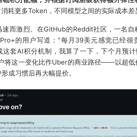
常消耗更多Token，不同模型之间的实际成本
速而激烈。在GitHub的Reddit社区，一名
lot Pro+的用户写道："每月39美元感觉已经
成这套AI积分机制，我算了一下，下个月预计账
户将这一变化比作Uber的商业路径——以超
户形成习惯后再大幅提价。