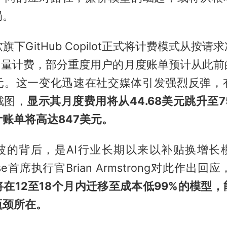
局。
旗下GitHub Copilot正式将计费模式从按
n用量计费，部分重度用户的月度账单预计从此
元。这一变化迅速在社交媒体引发强烈反弹，
截图，
显示其月度费用将从44.68美元跳升至75
账单将高达847美元。
波的背后，是AI行业长期以来以补贴换增长
se首席执行官Brian Armstrong对此作出回应
将在12至18个月内迁移至成本低99%的模型
瓶颈所在。