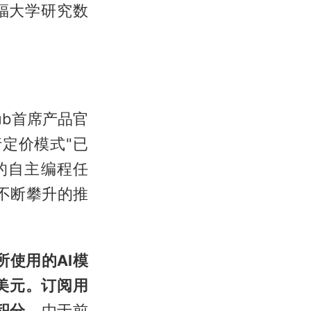
斯坦福大学研究数
Hub首席产品官
现行定价模式"已
的自主编程任
收不断攀升的推
使用的AI模
1美元。订阅用
积分
。由于前