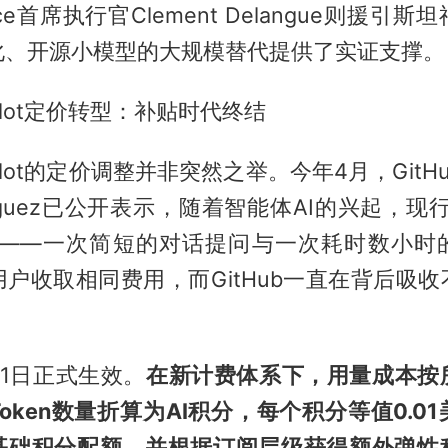
 Face首席执行官Clement Delangue则援引
化、开源小模型的大规模替代提供了实证支撑。
opilot定价转型：补贴时代终结
Copilot的定价调整并非突然之举。今年4月，Git
odriguez已公开表示，随着智能体AI的兴起，
"——一次简短的对话提问与一次耗时数小时
户收取相同费用，而GitHub一直在背后吸
1日正式生效。
在新计费体系下，用量成本按所
oken数量折算为AI积分，每个积分等值0.0
基础积分配额，并根据订阅层级获得额外弹性