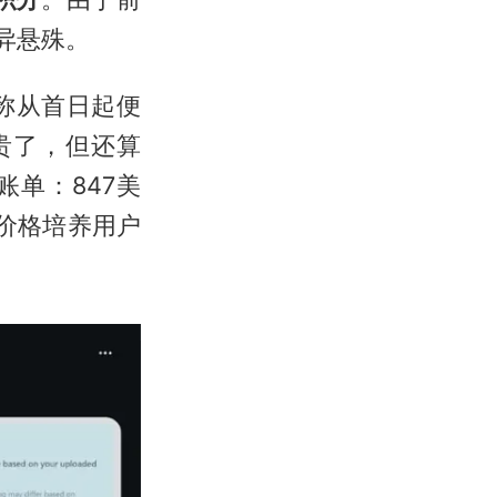
差异悬殊。
自称从首日起便
很贵了，但还算
单：847美
低价格培养用户