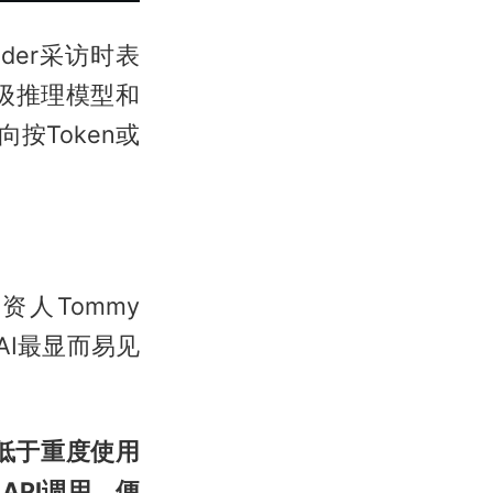
nsider采访时表
高级推理模型和
按Token或
人Tommy
AI最显而易见
低于重度使用
PI调用，便