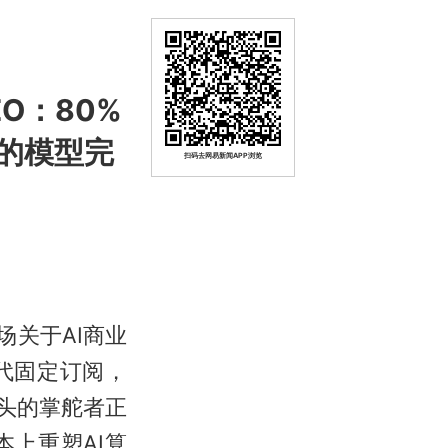
EO：80%
%的模型完
扫码去网易新闻APP浏览
一场关于AI商业
代固定订阅，
技巨头的掌舵者正
上重塑AI算