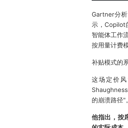
Gartner分析
示，Copi
智能体工作流
按用量计费
补贴模式的
这场定价风
Shaugh
的崩溃路径"
他指出，按
的实际成本