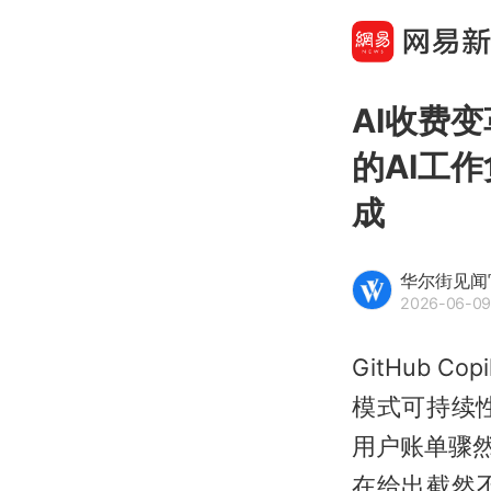
AI收费变
的AI工
成
华尔街见闻
2026-06-09
GitHub 
模式可持续
用户账单骤然飙
在给出截然