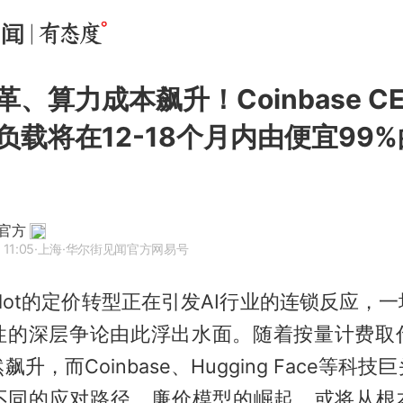
革、算力成本飙升！Coinbase C
作负载将在12-18个月内由便宜99
官方
 11:05
·上海
·华尔街见闻官方网易号
Copilot的定价转型正在引发AI行业的连锁反应，
性的深层争论由此浮出水面。随着按量计费取
升，而Coinbase、Hugging Face等科
不同的应对路径，廉价模型的崛起，或将从根本