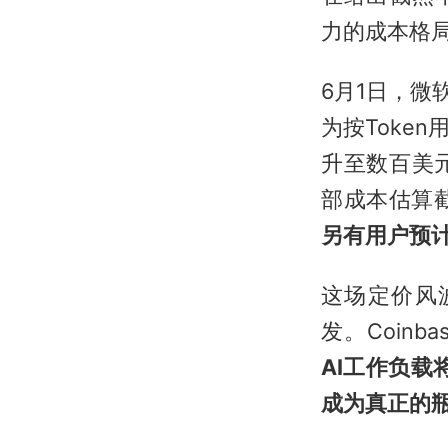
力的成本格
6月1日，微软
为按Toke
升至数百美
部成本估算
另有用户预计
这场定价风
发。Coinba
AI工作负载
成为真正的