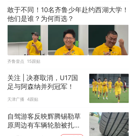
敢于不同！10名齐鲁少年赴约西湖大学！
他们是谁？为何而选？
齐鲁壹点
15跟贴
关注 | 决赛取消，U17国
足与阿森纳并列冠军！
天津广播
4跟贴
自驾游客反映辉腾锡勒草
原周边有车辆轮胎被扎，
修理店铺换胎价格高达千