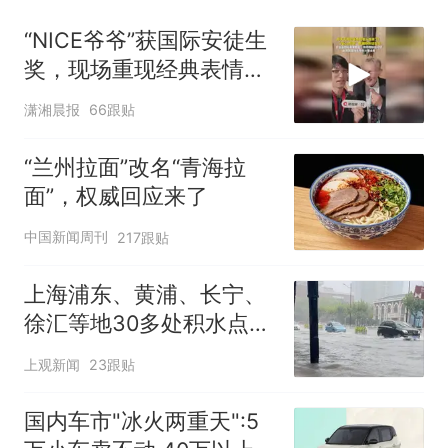
“NICE爷爷”获国际安徒生
奖，现场重现经典表情
包，向中国粉丝问好
潇湘晨报
66跟贴
“兰州拉面”改名“青海拉
面”，权威回应来了
中国新闻周刊
217跟贴
上海浦东、黄浦、长宁、
徐汇等地30多处积水点正
在抢排
上观新闻
23跟贴
国内车市"冰火两重天":5