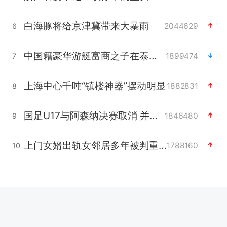
白海豚将给京津冀带来大暴雨
2044629
6
中国籍豪华游艇富商之子在泰国被杀
1899474
7
上海中心千吨“镇楼神器”摆动明显
1882831
8
国足U17与阿森纳决赛取消 并列冠军
1846480
9
上门女婿出轨女邻居多年被判重婚罪
1788160
10