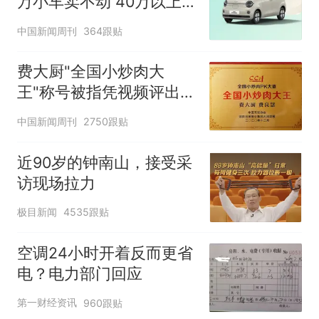
万小车卖不动 40万以上
的抢购
中国新闻周刊
364跟贴
费大厨"全国小炒肉大
王"称号被指凭视频评出
官方回应
中国新闻周刊
2750跟贴
近90岁的钟南山，接受采
访现场拉力
极目新闻
4535跟贴
空调24小时开着反而更省
电？电力部门回应
第一财经资讯
960跟贴