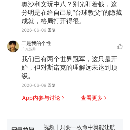
奥沙利文玩中八？别光盯着钱，这
分明是在给自己刷“台球教父”的隐藏
成就，格局打开得很。
2026-06-09
回复
二是我的个性
广东深圳
我们巳有两个世界冠军，这只是开
十多万人报名的考试，成绩
热
始，但对斯诺克的理解远未达到顶
全部作废，公平么？
级。
全球唯一没有法定首都的国
新
2026-06-09
回复
家，刚改国名，总统就邀请中
国大使骑行绕了几乎整个国境
搬家报价570元，搬到楼下交
App内参与讨论
查看更多
线一圈，还曾两次到中国寻根
5060元才肯搬上楼！女子傻眼
了……
视频丨只要一枚命中就能让航
母瘫痪 轰-6J实力有多强？
空调24小时开着反而更省电？