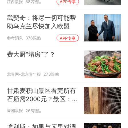
江西晨报
582跟贴
APP专享
元，官方发布情况通报
武契奇：将尽一切可能帮
助乌克兰尽快加入欧盟
参考消息
378跟贴
APP专享
费大厨“塌房”了？
北青网-北京青年报
273跟贴
甘肃麦积山景区看完所有
石窟需2000元？景区：部
分石窟受特别保护，游客
潇湘晨报
265跟贴
可按需买
埃利斯：如果与库里对调