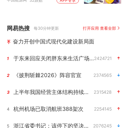
32跟贴
APP专享
网易热搜
每30分钟更新
打开应用 查看全部
奋力开创中国式现代化建设新局面
于东来回应关闭胖东来生活广场店
2424721
1
《披荆斩棘2026》阵容官宣
2374565
2
上半年我国经营主体结构持续优化
2315428
3
杭州机场已取消航班388架次
2254145
4
浙江省委书记：该停下的坚决停下来
2076245
5