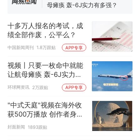
电力部门回应
佛山一中学招聘物理教师，笔
试前13名均遭淘汰？教育局：
十多万人报名的考试，成
已叫停招聘，成立调查组全面
十多万人报名的考试，成绩
热
绩全部作废，公平么？
核查
全部作废，公平么？
中国新闻周刊
1.8万跟贴
APP专享
视频丨只要一枚命中就能
让航母瘫痪 轰-6J实力有
多强？
环球网资讯
2万跟贴
APP专享
"中式天庭"视频在海外收
获500万播放 创作者身份
披露
封面新闻
1893跟贴