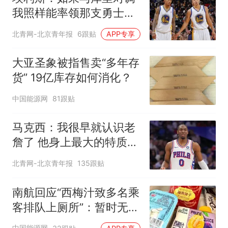
我照样能率领那支勇士取
得现在的成就
北青网-北京青年报
6跟贴
APP专享
大亚圣象被指售卖“多年存
货” 19亿库存如何消化？
中国能源网
81跟贴
马克西：我很早就认识老
詹了 他身上最大的特质就
是谦逊
北青网-北京青年报
135跟贴
南航回应“西梅汁致多名乘
客排队上厕所”：暂时无法
核查是否发放西梅汁
中国能源网