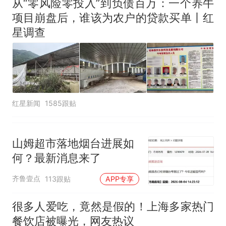
从“零风险零投入”到负债百万：一个养牛
项目崩盘后，谁该为农户的贷款买单丨红
星调查
红星新闻
1585跟贴
山姆超市落地烟台进展如
何？最新消息来了
齐鲁壹点
113跟贴
APP专享
很多人爱吃，竟然是假的！上海多家热门
餐饮店被曝光，网友热议