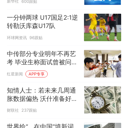
新华社
600跟贴
一分钟两球 U17国足2:1逆
转勒沃库森U17队
环球网资讯
96跟贴
中传部分专业明年不再艺
考 毕业生称面试曾被问
“如何策划晚会” 专家：遏
红星新闻
APP专享
制“艺考捷径化”
知情人士：若未来几周通
胀数据偏热 沃什准备好加
息
财联社
237跟贴
世界给“__在中国”填新词