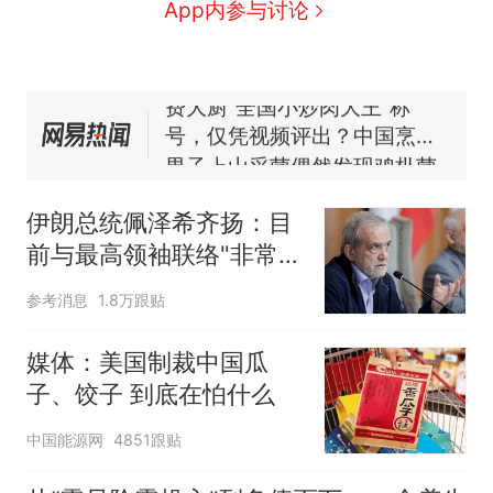
人生
制裁瓜子饺子，美国怕什
新
App内参与讨论
么？
费大厨“全国小炒肉大王”称
号，仅凭视频评出？中国烹饪
协会回应
男子上山采菌偶然发现鸡枞菌
窝，原地守1天等它长大：挖了
140多朵
美国渔民钓获鲨鱼徒手将其拽
回大海 目击者直呼震惊 （视频
伊朗总统佩泽希齐扬：目
来源：参考消息）
笔试第一被第二名传话劝弃考
前与最高领袖联络"非常困
官方通报
难"
那个在床头放菜刀的女孩，
热
参考消息
1.8万跟贴
因老师一句“跟我回家”改写了
人生
媒体：美国制裁中国瓜
子、饺子 到底在怕什么
中国能源网
4851跟贴