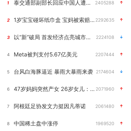
泰交通部副部长回应中国人遭歧视手势
2405288
1
1岁宝宝碰坏纸巾盒 宝妈被索赔924元
2292635
2
以“新”破局 首发经济点亮城市消费活力
2224108
3
Meta被判支付5.67亿美元
2207444
4
台风白海豚逼近 暴雨大暴雨来袭
2174604
5
47岁妈妈突然产女 26岁女儿：很震惊
2071960
6
阿根廷足协发文力挺因凡蒂诺
2061480
7
中国稀土盘中涨停
1969520
8