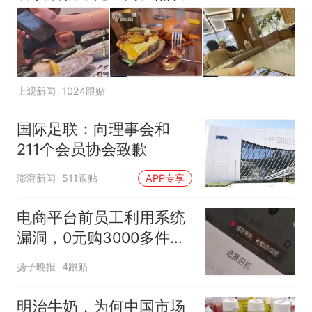
上观新闻
1024跟贴
国际足联：向理事会和
211个会员协会致歉
澎湃新闻
511跟贴
APP专享
电商平台前员工利用系统
漏洞，0元购3000多件家
电！
扬子晚报
4跟贴
明治牛奶，为何中国市场