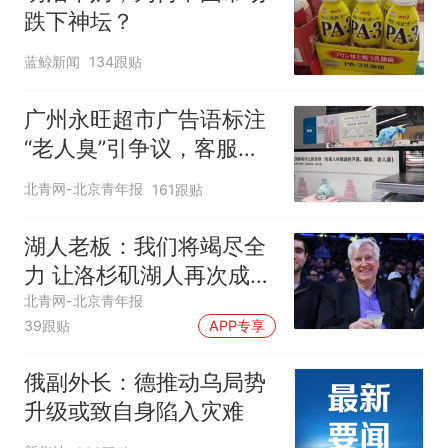
跌下神坛？
蓝鲸新闻
134跟贴
广州永旺超市广告语标注
“老人臭”引争议，客服回
应
北青网-北京青年报
161跟贴
湖人老板：我们将竭尽全
力 让洛杉矶湖人再次成为
冠军之师
北青网-北京青年报
39跟贴
APP专享
俄副外长：德推动乌局势
升级或致自身陷入灾难