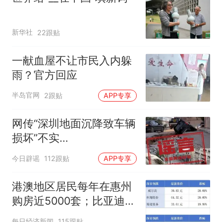
新华社
22跟贴
一献血屋不让市民入内躲
雨？官方回应
半岛官网
2跟贴
APP专享
网传“深圳地面沉降致车辆
损坏”不实
（2026·08·06）
今日辟谣
112跟贴
APP专享
港澳地区居民每年在惠州
购房近5000套；比亚迪销
量跻身全球车企第六丨大
每日经济新闻
115跟贴