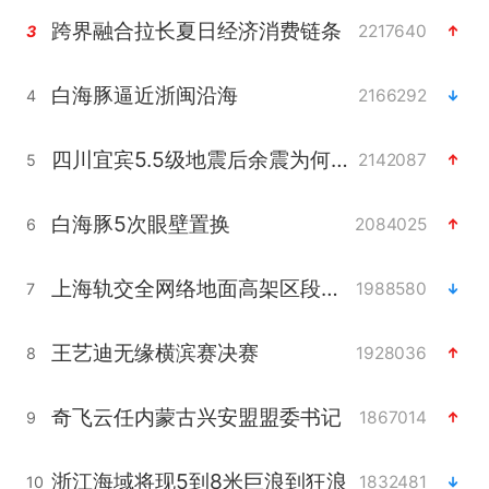
跨界融合拉长夏日经济消费链条
2217640
3
白海豚逼近浙闽沿海
2166292
4
四川宜宾5.5级地震后余震为何不断
2142087
5
白海豚5次眼壁置换
2084025
6
上海轨交全网络地面高架区段限速运行
1988580
7
王艺迪无缘横滨赛决赛
1928036
8
奇飞云任内蒙古兴安盟盟委书记
1867014
9
浙江海域将现5到8米巨浪到狂浪
1832481
10