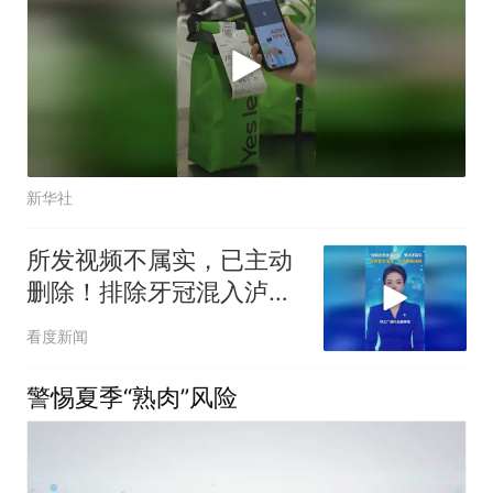
新华社
所发视频不属实，已主动
删除！排除牙冠混入泸溪
河桃酥可能性，泸溪河对
看度新闻
此予以谅解
警惕夏季“熟肉”风险