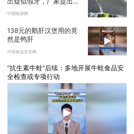
出疑似假牙，厂家提出赔
付被拒，负责人：赔偿为
中国能源网
“息事宁人”而非有假牙，
工厂已排查，不存在食品
138元的鹅肝汉堡用的竟
安全问题
然是鸭肝
中国食品安全网
“抗生素牛蛙”后续：多地开展牛蛙食品安
全检查或专项行动