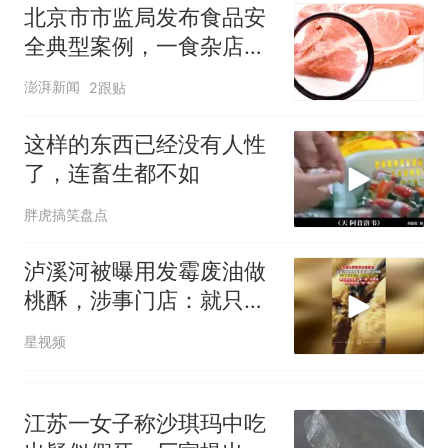
核查
搜，网友：天塌了！
北京市市监局发布食品安
十多万人报名的考试，成绩
热
全典型案例，一食杂店用
全部作废，公平么？
猪肉冒出牛肉被罚
澎湃新闻
2跟贴
这样的东西已经没有人性
了，连畜生都不如
胖虎搞笑盘点
泸溪河被曝用发霉废油做
桃酥，涉事门店：就只做
了一锅
星视频
江苏一女子称沙琪玛中吃