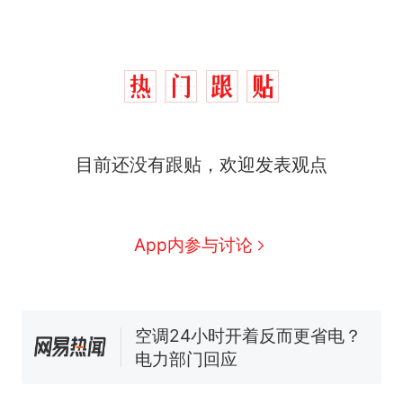
十多万人报名的考试，成绩
热
目前还没有跟贴，欢迎发表观点
全部作废，公平么？
搬家报价570元，搬到楼下
新
交5060元才肯搬上楼！女子傻
眼了……
视频丨只要一枚命中就能让航
App内参与讨论
母瘫痪 轰-6J实力有多强？
空调24小时开着反而更省电？
电力部门回应
佛山一中学招聘物理教师，笔
试前13名均遭淘汰？教育局：
已叫停招聘，成立调查组全面
“不建议大家买深色蛋糕”上热