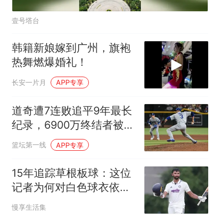
壹号塔台
韩籍新娘嫁到广州，旗袍
热舞燃爆婚礼！
长安一片月
APP专享
道奇遭7连败追平9年最长
纪录，6900万终结者被新
秀轰出再见炮
篮坛第一线
APP专享
15年追踪草根板球：这位
记者为何对白色球衣依旧
心动？
慢享生活集