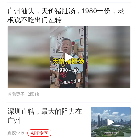
广州汕头，天价猪肚汤，1980一份，老
板说不吃出门左转
叫我栗子
2跟贴
深圳直辖，最大的阻力在
广州
真探李奥
APP专享