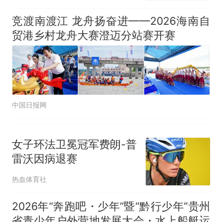
竞渡南渡江 龙舟扬奋进——2026海南自
贸港乡村龙舟大赛澄迈分站赛开赛
中国日报网
女子环法卫冕冠军费朗-普
雷沃因病退赛
热血体育社
2026年“奔跑吧・少年”暨“黔行少年”贵州
省青少年户外营地发展大会・水上船艇运