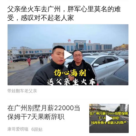
父亲坐火车去广州，胖军心里莫名的难
受，感叹对不起老人家
带娃翻车老父亲
在广州别墅月薪22000当
保姆干7天果断辞职
康哥爱唠嗑
6跟贴