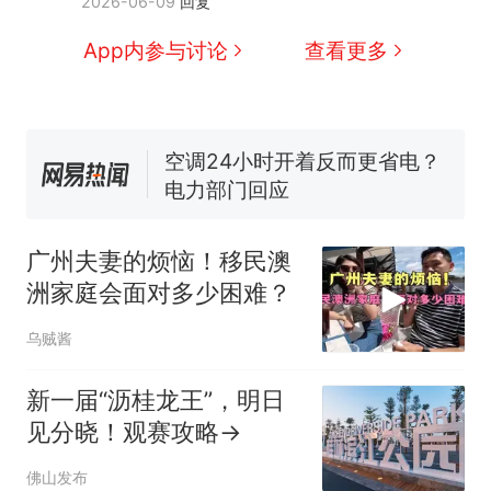
2026-06-09
回复
那个在床头放菜刀的女孩，
热
App内参与讨论
查看更多
因老师一句“跟我回家”改写了
人生
搬家报价570元，搬到楼下
新
交5060元才肯搬上楼！女子傻
眼了……
空调24小时开着反而更省电？
电力部门回应
佛山一中学招聘物理教师，笔
试前13名均遭淘汰？教育局：
广州夫妻的烦恼！移民澳
已叫停招聘，成立调查组全面
“不建议大家买深色蛋糕”上热
洲家庭会面对多少困难？
核查
搜，网友：天塌了！
南航一航班疑向乘客发放西梅
乌贼酱
汁，致多名乘客在飞行途中排
队上厕所！乘客：机上100多
那个在床头放菜刀的女孩，
新一届“沥桂龙王”，明日
热
人只有2个厕所；客服回应：并
因老师一句“跟我回家”改写了
见分晓！观赛攻略→
非每架飞机都会发放西梅汁
人生
佛山发布