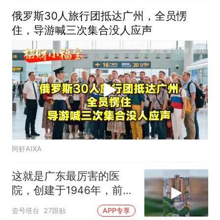
俄罗斯30人旅行团抵达广州，全员愣
住，导游喊三次集合没人应声
阿虾AIXA
这就是广东最厉害的医
院，创建于1946年，前身
为广州中央医院
壹号塔台
27跟贴
APP专享