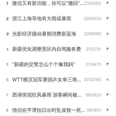
微信又有新功能，你可以“撤回”你的撤回了！
2354583
1
浙江上海等地有大雨或暴雨
2289330
2
光影经济撬动暑期消费新蓝海
2256980
3
新疆优化调整景区内自驾服务费
2152791
4
“新疆的交警怎么个个像我妈”
2114475
5
WTT横滨冠军赛国乒女单三将晋级四强
2030760
6
西湖突现狂风暴雨 游客瞬间被浇透
1965223
7
情侣在平潭拍日出时坠崖致一死一伤
1961851
8