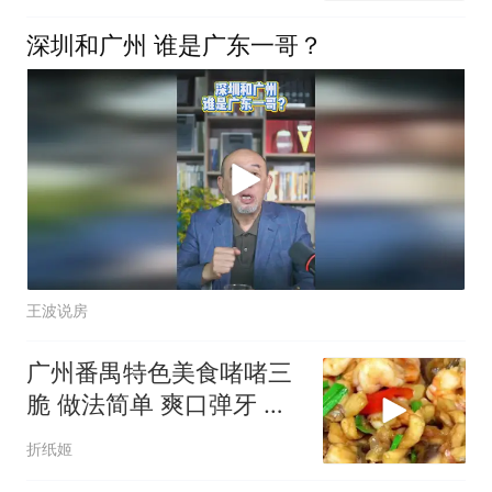
深圳和广州 谁是广东一哥？
王波说房
广州番禺特色美食啫啫三
脆 做法简单 爽口弹牙 鲜
香味美
折纸姬