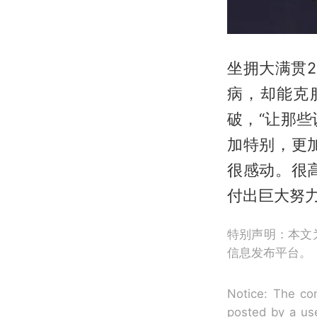
坐拥大满贯
病，却能克
破，“让那
加特别，更
很感动。很
付出巨大努力
特别声明：本文
信息发布平台。
Notice: The con
posted by a use