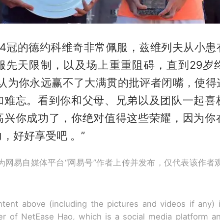
24冠的德约科维奇非常佩服，兹维列夫从小患
服先天限制，以及场上重重阻碍，直到29岁
些认为你永远赢不了大满贯的批评者闭嘴，使得
加难忘。看到你和父母、兄弟以及团队一起喜
高兴你成功了，你绝对值得这些荣耀，因为你
，好好享受吧 。”
为网易自媒体平台“网易号”作者上传并发布，仅代表该作者
tent above (including the pictures and videos if any)
r of NetEase Hao, which is a social media platform a