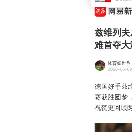
兹维列夫
难首夺大
体育妞世界
2026-06-09
德国好手兹
赛获胜圆梦
祝贺更回顾两