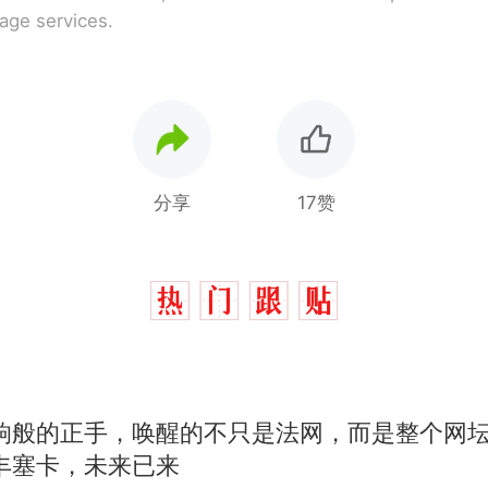
rage services.
分享
17赞
响般的正手，唤醒的不只是法网，而是整个网
那个在床头放菜刀的女孩，因老师一句“跟我回家”
热
丰塞卡，未来已来
费大厨“全国小炒肉大王”称号，仅凭视频评出？中
新