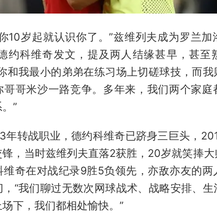
从你10岁起就认识你了。”兹维列夫成为罗兰加
的德约科维奇发文，提及两人结缘甚早，甚至
，你和我最小的弟弟在练习场上切磋球技，而我
你哥哥米沙一路竞争。多年来，我们两个家庭
。”
13年转战职业，德约科维奇已跻身三巨头，20
交锋，当时兹维列夫直落2获胜，20岁就笑捧大
科维奇在对战纪录9胜5负领先，亦敌亦友的两
切，“我们聊过无数次网球战术、战略安排、生
上场下，我们都相处愉快。”