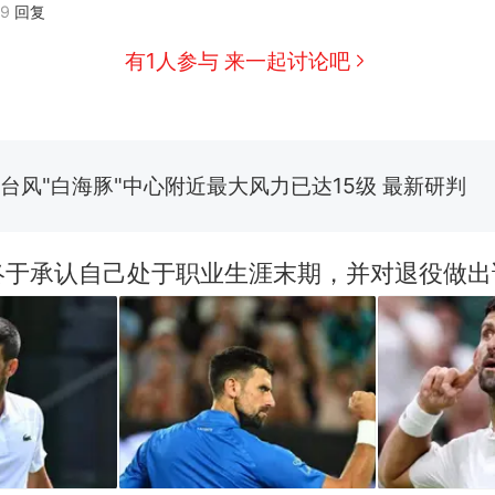
09
回复
应
有1人参与 来一起讨论吧
搬家报价570元，搬到楼下交5060元才肯搬上楼！
台风"白海豚"中心附近最大风力已达15级 最新研判
佛山一中学招聘物理教师，笔试前13名均遭淘汰？教
招聘，成立调查组全面核查
笔试第一被第二名传话劝弃考 官方通报
终于承认自己处于职业生涯末期，并对退役做出
那个在床头放菜刀的女孩，因老师一句“跟我回家”
热