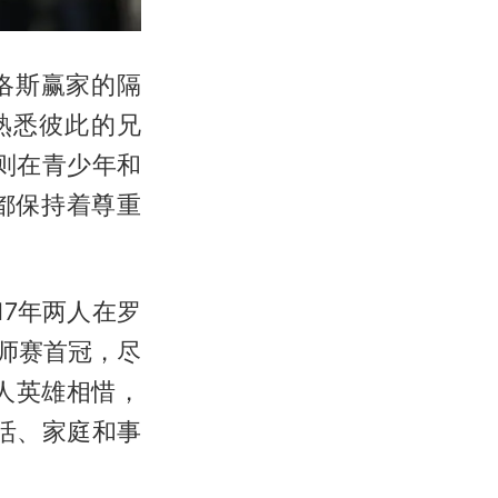
洛斯赢家的隔
熟悉彼此的兄
则在青少年和
都保持着尊重
17年两人在罗
师赛首冠，尽
人英雄相惜，
活、家庭和事