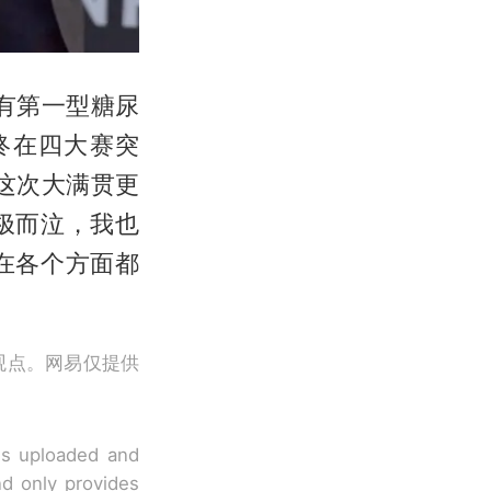
有第一型糖尿
终在四大赛突
这次大满贯更
极而泣，我也
在各个方面都
观点。网易仅提供
 is uploaded and
nd only provides