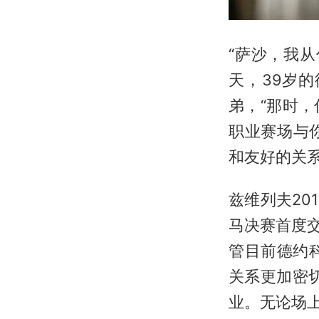
“萨沙，我
天，39岁
弟，“那时
职业赛场与
和友好的关系
兹维列夫20
马决赛首度
管目前德约
关系更加密
业。无论场