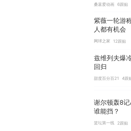
桑葚爱动画
6跟贴
紫薇一轮游
人都有机会
网球之家
12跟贴
兹维列夫爆冷
回归
甜度百分百21
4跟
谢尔顿轰8记
谁能挡？
篮坛第一线
2跟贴