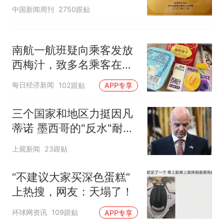
官方回应
中国新闻周刊
2750跟贴
南航一航班疑向乘客发放
西梅汁，致多名乘客在飞
行途中排队上厕所！乘
每日经济新闻
102跟贴
APP专享
客：机上100多人只有2个
厕所；客服回应：并非每
三个国家和地区力挺因凡
架飞机都会发放西梅汁
蒂诺 墨西哥的"反水"耐人
寻味
上观新闻
23跟贴
“不建议大家买深色蛋糕”
上热搜，网友：天塌了！
环球网资讯
109跟贴
APP专享