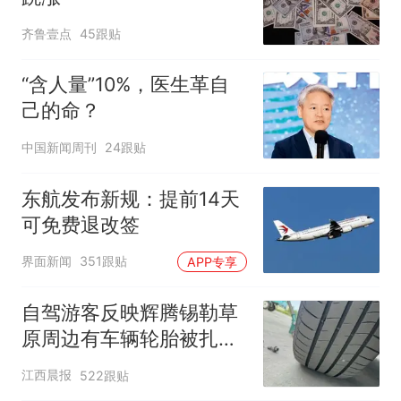
齐鲁壹点
45跟贴
“含人量”10%，医生革自
己的命？
中国新闻周刊
24跟贴
东航发布新规：提前14天
可免费退改签
界面新闻
351跟贴
APP专享
自驾游客反映辉腾锡勒草
原周边有车辆轮胎被扎，
修理店铺换胎价格高达千
江西晨报
522跟贴
元，官方发布情况通报