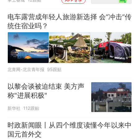
电车露营成年轻人旅游新选择 会“冲击”传
统住宿业吗？
北青网-北京青年报
95跟贴
以黎会谈被迫结束 美方声
称"进展积极"
新华社
112跟贴
时政新闻眼丨从四个维度读懂今年以来中
国元首外交