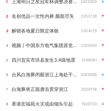
上海明日之星冠军杯调整决赛时间
2405269
1
名创优品一次性内裤 颜面尽失
2353728
2
解锁各地夏日限定体验
2304179
3
视频丨中国东方电气集团原党组副书记、董事宋致远被查
2252684
4
四川宜宾市珙县发生3.4级地震
2148981
5
台风白海豚闭眼浙江上海处于危险半圆
2065568
6
白海豚将正面袭击贯穿浙江
2009718
7
香港宏福苑火灾或由烟头引起
1926720
8