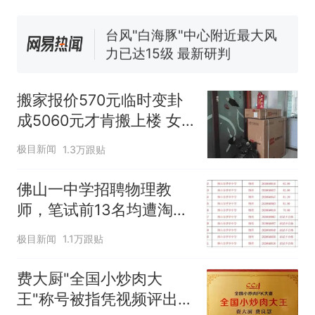
号，仅凭视频评出？中国烹饪
协会回应
台风"白海豚"中心附近最大风
力已达15级 最新研判
佛山一中学招聘物理教师，笔
试前13名均遭淘汰？教育局：
搬家报价570元临时变卦
已叫停招聘，成立调查组全面
笔试第一被第二名传话劝弃考
成5060元才肯搬上楼 女
核查
官方通报
子傻眼
那个在床头放菜刀的女孩，
热
极目新闻
1.3万跟贴
因老师一句“跟我回家”改写了
人生
佛山一中学招聘物理教
师，笔试前13名均遭淘
汰？教育局：已叫停招
极目新闻
1.1万跟贴
聘，成立调查组全面核查
费大厨"全国小炒肉大
王"称号被指凭视频评出