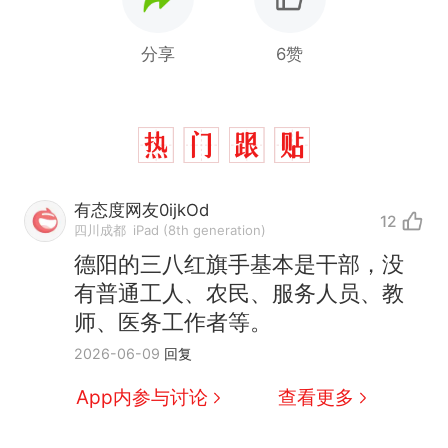
分享
6赞
有态度网友0ijkOd
12
四川成都
iPad (8th generation)
德阳的三八红旗手基本是干部，没
有普通工人、农民、服务人员、教
师、医务工作者等。
那个在床头放菜刀的女孩，
热
2026-06-09
回复
因老师一句“跟我回家”改写了
人生
搬家报价570元，搬到楼下
新
App内参与讨论
查看更多
交5060元才肯搬上楼！女子傻
眼了……
费大厨“全国小炒肉大王”称