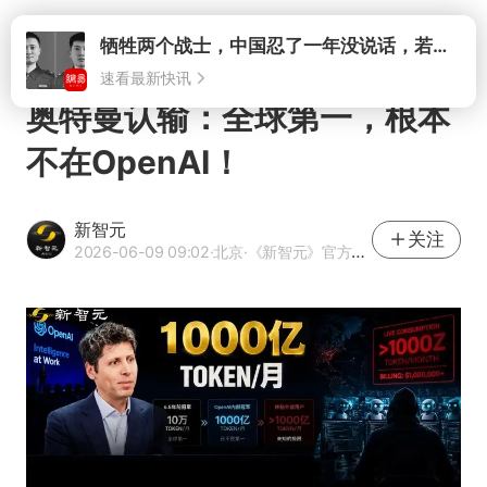
打开
奥特曼认输：全球第一，根本
不在OpenAI！
新智元
关注
2026-06-09 09:02
·北京
·《新智元》官方网易号