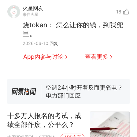
十多万人报名的考试，成绩
热
火星网友
18
全部作废，公平么？
来自火星
全球唯一没有法定首都的国
新
烧token： 怎么让你的钱，到我兜
家，刚改国名，总统就邀请中
里。
国大使骑行绕了几乎整个国境
搬家报价570元，搬到楼下交
2026-06-10
回复
线一圈，还曾两次到中国寻根
5060元才肯搬上楼！女子傻眼
了……
视频丨只要一枚命中就能让航
App内参与讨论
查看更多
母瘫痪 轰-6J实力有多强？
空调24小时开着反而更省电？
电力部门回应
佛山一中学招聘物理教师，笔
试前13名均遭淘汰？教育局：
已叫停招聘，成立调查组全面
十多万人报名的考试，成绩
热
核查
全部作废，公平么？
十多万人报名的考试，成
绩全部作废，公平么？