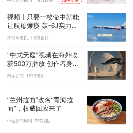
中国新闻周刊
1.8万跟贴
APP专享
视频丨只要一枚命中就能
让航母瘫痪 轰-6J实力有
多强？
环球网资讯
1.8万跟贴
"中式天庭"视频在海外收
获500万播放 创作者身份
披露
封面新闻
1872跟贴
“兰州拉面”改名“青海拉
面”，权威回应来了
中国新闻周刊
217跟贴