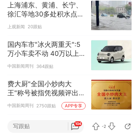
上海浦东、黄浦、长宁、
徐汇等地30多处积水点正
在抢排
上观新闻
20跟贴
国内车市"冰火两重天":5
万小车卖不动 40万以上
的抢购
中国新闻周刊
364跟贴
费大厨"全国小炒肉大
王"称号被指凭视频评出
官方回应
中国新闻周刊
2750跟贴
APP专享
近90岁的钟南山，接受采
104
写跟贴
-2
访现场拉力