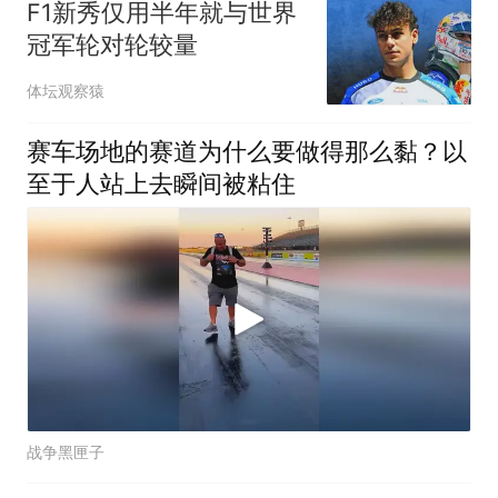
F1新秀仅用半年就与世界
冠军轮对轮较量
体坛观察猿
赛车场地的赛道为什么要做得那么黏？以
至于人站上去瞬间被粘住
战争黑匣子