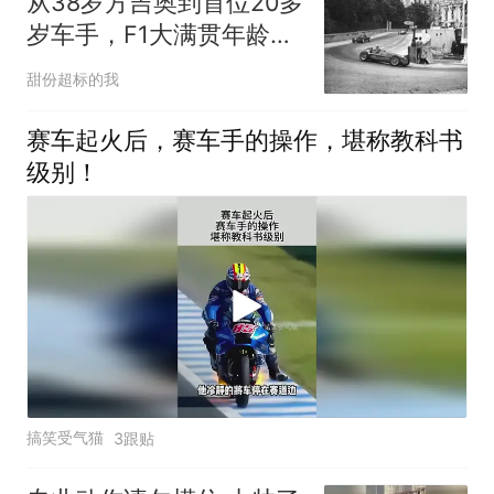
从38岁方吉奥到首位20多
岁车手，F1大满贯年龄纪
录这样演变
甜份超标的我
赛车起火后，赛车手的操作，堪称教科书
级别！
搞笑受气猫
3跟贴