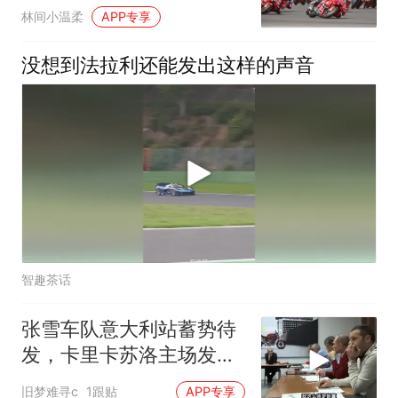
证榜首易主
林间小温柔
APP专享
没想到法拉利还能发出这样的声音
智趣茶话
张雪车队意大利站蓄势待
发，卡里卡苏洛主场发
力！
旧梦难寻c
1跟贴
APP专享