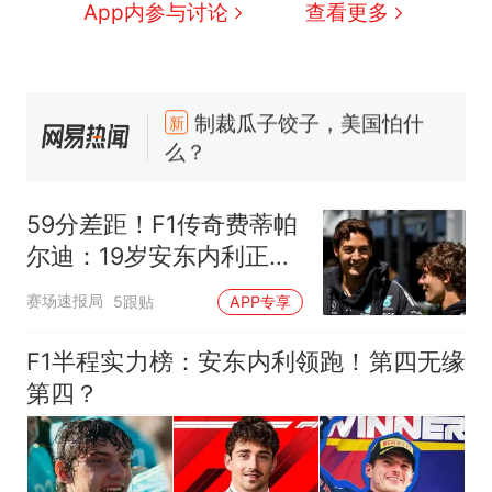
App内参与讨论
查看更多
那个在床头放菜刀的女孩，
热
因老师一句“跟我回家”改写了
人生
制裁瓜子饺子，美国怕什
新
么？
费大厨“全国小炒肉大王”称
号，仅凭视频评出？中国烹饪
59分差距！F1传奇费蒂帕
协会回应
男子上山采菌偶然发现鸡枞菌
尔迪：19岁安东内利正给
窝，原地守1天等它长大：挖了
拉塞尔带来巨大压力
140多朵
美国渔民钓获鲨鱼徒手将其拽
赛场速报局
5跟贴
APP专享
回大海 目击者直呼震惊 （视频
来源：参考消息）
笔试第一被第二名传话劝弃考
F1半程实力榜：安东内利领跑！第四无缘
官方通报
第四？
那个在床头放菜刀的女孩，
热
因老师一句“跟我回家”改写了
人生