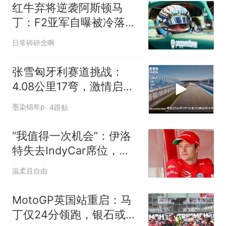
红牛弃将逆袭阿斯顿马
丁：F2亚军自曝被冷落内
幕
日常碎碎念啊
张雪匈牙利赛道挑战：
4.08公里17弯，激情启
航！
墨染锦年p
4跟贴
“我值得一次机会”：伊洛
特失去IndyCar席位，
2027年盼回归
温柔且自由
MotoGP英国站重启：马
丁仅24分领跑，银石或见