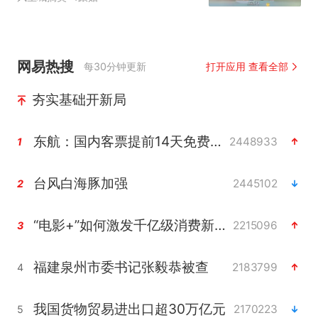
网易热搜
每30分钟更新
打开应用 查看全部
夯实基础开新局
东航：国内客票提前14天免费退改
2448933
1
台风白海豚加强
2445102
2
“电影+”如何激发千亿级消费新活力？
2215096
3
福建泉州市委书记张毅恭被查
2183799
4
我国货物贸易进出口超30万亿元
2170223
5