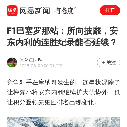
打开
F1巴塞罗那站：所向披靡，安
东内利的连胜纪录能否延续？
体育妞世界
关注
2026-06-09 09:01
·广东
竞争对手在
摩纳哥
发生的一连串状况除了
让梅奔小将安东内利继续扩大优势外，也
让积分圈领先集团排名出现变化。