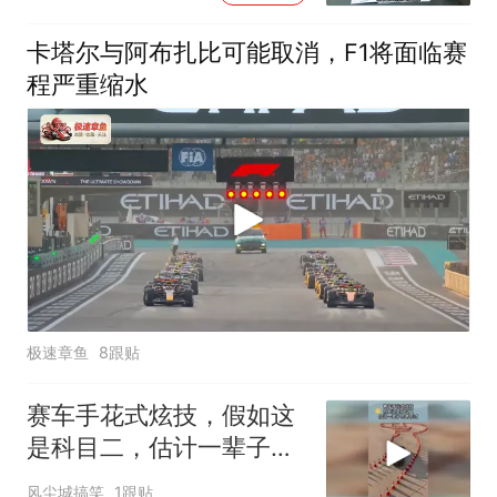
卡塔尔与阿布扎比可能取消，F1将面临赛
程严重缩水
极速章鱼
8跟贴
赛车手花式炫技，假如这
是科目二，估计一辈子也
考不过
风尘城搞笑
1跟贴