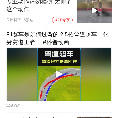
专业动作请勿模仿 太帅了
这个动作
瓜田料下
5跟贴
APP专享
F1赛车是如何过弯的？5招弯道超车，化
身赛道王者！ #科普动画
军械百科