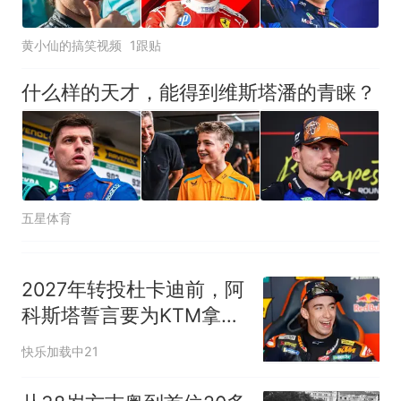
黄小仙的搞笑视频
1跟贴
什么样的天才，能得到维斯塔潘的青睐？
五星体育
2027年转投杜卡迪前，阿
科斯塔誓言要为KTM拿下
首胜
快乐加载中21