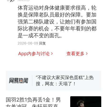
体育运动对身体健康要求很高，轮
换是保障老队员最好的保障。要加
那个在床头放菜刀的女孩，
热
因老师一句“跟我回家”改写了
强第二梯队建设，让她们有参加国
人生
搬家报价570元，搬到楼下
新
际比赛的机会，不要年年看到的都
交5060元才肯搬上楼！女子傻
是一成不变的面孔。
眼了……
佛山一中学招聘物理教师，笔
2026-06-09
回复
试前13名均遭淘汰？教育局：
已叫停招聘，成立调查组全面
空调24小时开着反而更省电？
App内参与讨论
查看更多
核查
电力部门回应
“不建议大家买深色蛋糕”上热
搜，网友：天塌了！
南航一航班疑向乘客发放西梅
汁，致多名乘客在飞行途中排
队上厕所！乘客：机上100多
那个在床头放菜刀的女孩，
热
人只有2个厕所；客服回应：并
因老师一句“跟我回家”改写了
国羽2胜1负再丢1金！男
非每架飞机都会发放西梅汁
人生
女单冲冠，朱轩辰双喜临