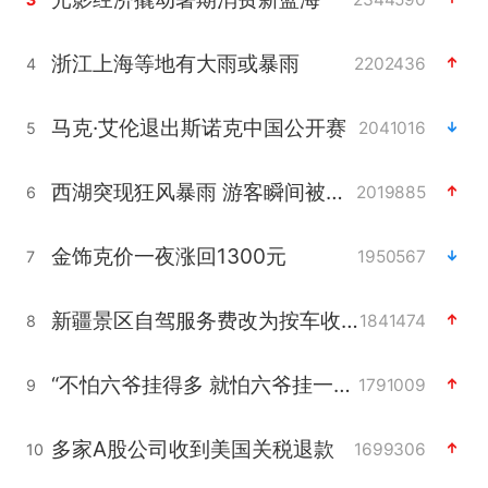
浙江上海等地有大雨或暴雨
2202436
4
马克·艾伦退出斯诺克中国公开赛
2041016
5
西湖突现狂风暴雨 游客瞬间被浇透
2019885
6
金饰克价一夜涨回1300元
1950567
7
新疆景区自驾服务费改为按车收费
1841474
8
“不怕六爷挂得多 就怕六爷挂一颗”
1791009
9
多家A股公司收到美国关税退款
1699306
10