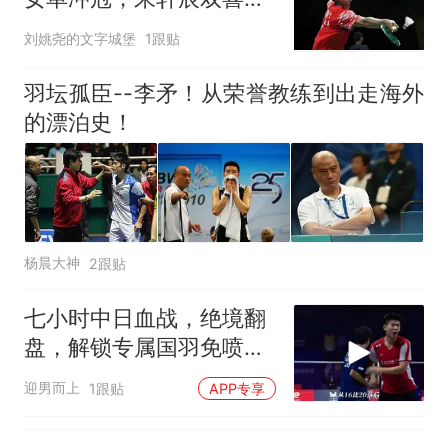
门，混双无缘决赛
刘姚尧的文字城堡
1跟贴
羽坛孤臣--李矛！从荣誉教练到出走海外
的漂泊史！
杨晨大神
2跟贴
七小时中日血战，绝境翻
盘，解锁专属国羽免喷传
奇
迎男而上
1跟贴
APP专享