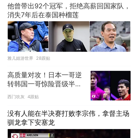
他曾带出92个冠军，拒绝高薪回国家队，
消失7年后在泰国种榴莲
雅儿姐游世界
28跟贴
高质量对攻！日本一哥逆
转韩国一哥惊险晋级半决
赛！
西门吹灰
4跟贴
没有人能在半决赛打败李宗伟，拿督主场
驯龙拿下安塞龙