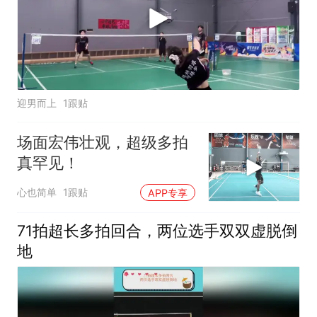
迎男而上
1跟贴
场面宏伟壮观，超级多拍
真罕见！
心也简单
1跟贴
APP专享
71拍超长多拍回合，两位选手双双虚脱倒
地