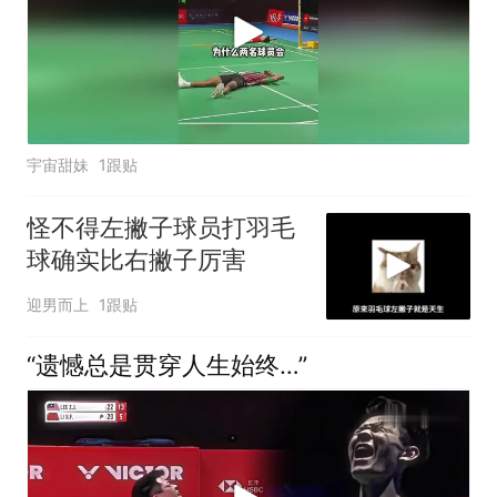
宇宙甜妹
1跟贴
怪不得左撇子球员打羽毛
球确实比右撇子厉害
迎男而上
1跟贴
“遗憾总是贯穿人生始终…”