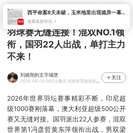
打开
西平命案8天未破，玉米地里出现诡异一幕，我突然想起了欧金中
速看最新快讯
羽球赛无缝连接！混双NO.1领
衔，国羽22人出战，单打主力
不来！
刘姚尧的文字城堡
关注
2026-06-09 08:03
·重庆
·优质体育领域创作者
2026年世界羽坛赛事精彩不断，印尼超
级1000赛刚落幕，澳大利亚超级500公开
赛又无缝对接。国羽派出22人参赛，混双
世界第1冯彦哲黄东萍领衔出战，男双梁