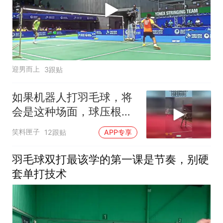
迎男而上
3跟贴
如果机器人打羽毛球，将
会是这种场面，球压根落
不了地！
笑料匣子
12跟贴
APP专享
羽毛球双打最该学的第一课是节奏，别硬
套单打技术