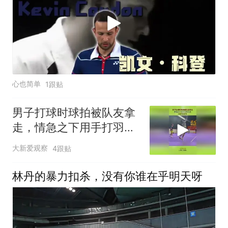
心也简单
1跟贴
男子打球时球拍被队友拿
走，情急之下用手打羽毛
球，这算违规吗？
大新爱观察
4跟贴
林丹的暴力扣杀，没有你谁在乎明天呀