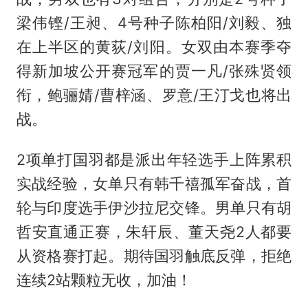
梁伟铿/王昶、4号种子陈柏阳/刘毅、独
在上半区的黄荻/刘阳。女双由本赛季夺
得新加坡公开赛冠军的贾一凡/张殊贤领
衔，鲍骊婧/曹梓涵、罗意/王汀戈也将出
战。
2项单打国羽都是派出年轻选手上阵累积
实战经验，女单只有韩千禧孤军奋战，首
轮与印度选手伊沙拉尼交锋。男单只有胡
哲安直通正赛，朱轩辰、董天尧2人都要
从资格赛打起。期待国羽触底反弹，拒绝
连续2站颗粒无收，加油！