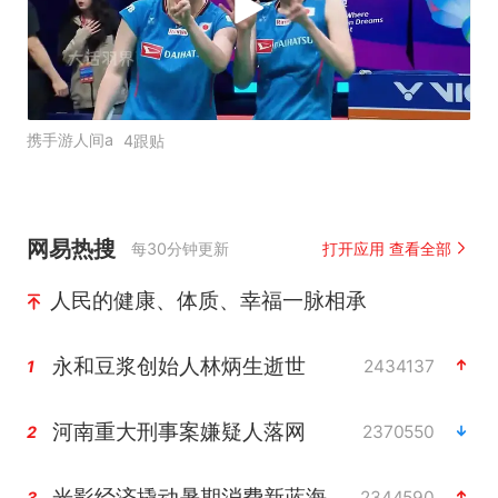
携手游人间a
4跟贴
网易热搜
每30分钟更新
打开应用 查看全部
人民的健康、体质、幸福一脉相承
永和豆浆创始人林炳生逝世
2434137
1
河南重大刑事案嫌疑人落网
2370550
2
光影经济撬动暑期消费新蓝海
2344590
3