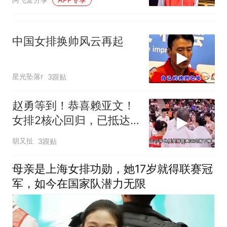
中国女排换帅风云再起
星光坠落r
3跟贴
赵勇等到！恭喜赖亚文！
女排2核心回归，已抵达
北京，亚锦赛稳了
胡又扯
3跟贴
母亲是上海女排功勋，她17岁就得联赛冠
军，如今在国家队潜力无限