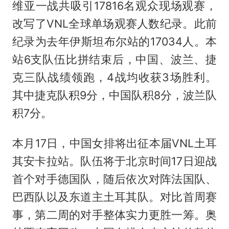
维亚一战共吸引17816名观众现场观赛，
改写了VNL全球单场观赛人数纪录。此前
纪录为去年伊斯坦布尔站的17034人。本
站6支队伍比拼结束后，中国、波兰、捷
克三队战绩领跑，4战均收获3场胜利。
其中捷克队积9分，中国队积8分，波兰队
积7分。
本月17日，中国女排将出征本届VNL土耳
其安卡拉站。队伍将于北京时间17日迎战
首个对手德国队，随后依次对阵法国队、
巴西队以及东道主土耳其队。对比首周赛
事，第二周的对手整体实力更胜一筹。奥