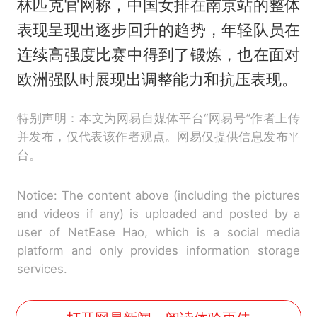
林匹克官网称，中国女排在南京站的整体
表现呈现出逐步回升的趋势，年轻队员在
连续高强度比赛中得到了锻炼，也在面对
欧洲强队时展现出调整能力和抗压表现。
特别声明：本文为网易自媒体平台“网易号”作者上传
并发布，仅代表该作者观点。网易仅提供信息发布平
台。
Notice: The content above (including the pictures
and videos if any) is uploaded and posted by a
user of NetEase Hao, which is a social media
platform and only provides information storage
services.