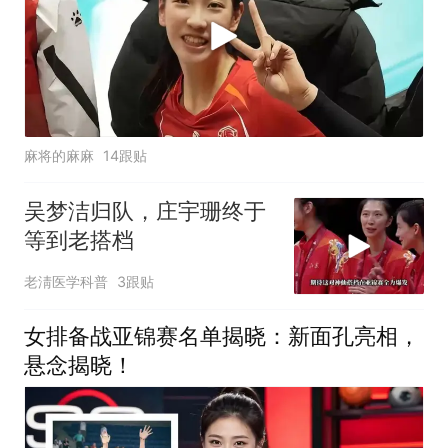
麻将的麻麻
14跟贴
吴梦洁归队，庄宇珊终于
等到老搭档
老淸医学科普
3跟贴
女排备战亚锦赛名单揭晓：新面孔亮相，
悬念揭晓！