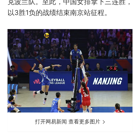
克波兰队。至此，中国女排拿下三连胜，
以3胜1负的战绩结束南京站征程。
打开网易新闻 查看更多图片