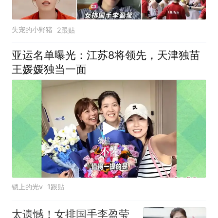
失宠的小野猪
2跟贴
亚运名单曝光：江苏8将领先，天津独苗
王媛媛独当一面
锁上的光v
1跟贴
太遗憾！女排国手李盈莹