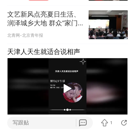
文艺新风点亮夏日生活、
润泽城乡大地 群众“家门
口”欣赏公益高质量演出
北青网-北京青年报
天津人天生就适合说相声
写跟贴
1
世界看剧
1跟贴