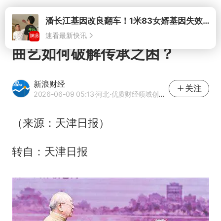
打开
潘长江基因改良翻车！1米83女婿基因失效，12岁外孙身高只到姥爷下巴
速看最新快讯
曲艺如何破解传承之困？
新浪财经
关注
2026-06-09 05:13
·河北
·优质财经领域创作者
（来源：天津日报）
转自：天津日报