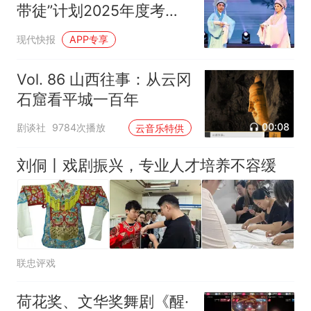
带徒”计划2025年度考评
展演启幕
现代快报
APP专享
Vol. 86 山西往事：从云冈
石窟看平城一百年
00:08
剧谈社
9784次播放
云音乐特供
刘侗丨戏剧振兴，专业人才培养不容缓
联忠评戏
荷花奖、文华奖舞剧《醒·