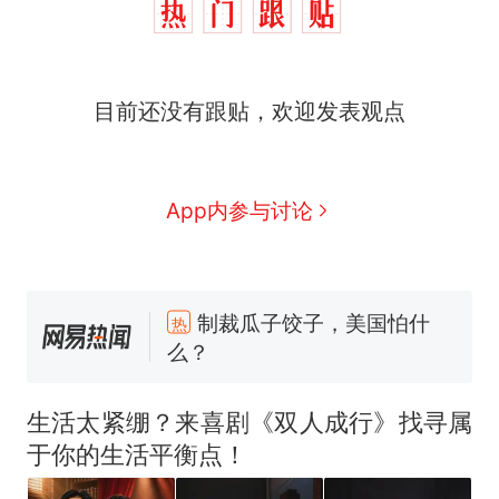
目前还没有跟贴，欢迎发表观点
App内参与讨论
制裁瓜子饺子，美国怕什
热
么？
费大厨“全国小炒肉大王”称
新
号，仅凭视频评出？中国烹饪
生活太紧绷？来喜剧《双人成行》找寻属
协会回应
男子上山采菌偶然发现鸡枞菌
于你的生活平衡点！
窝，原地守1天等它长大：挖了