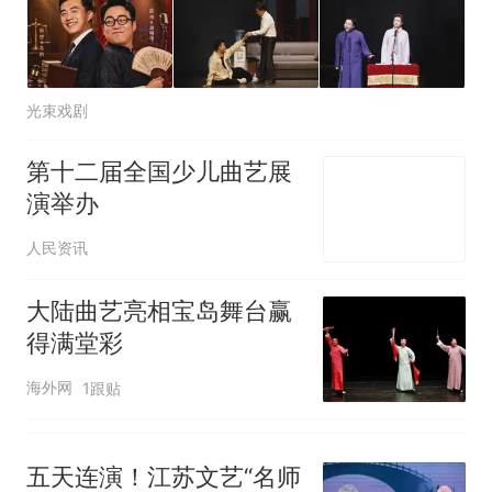
140多朵
美国渔民钓获鲨鱼徒手将其拽
回大海 目击者直呼震惊 （视频
来源：参考消息）
笔试第一被第二名传话劝弃考
官方通报
光束戏剧
惊艳！字都飘起来了 博主在田
间创作“悬浮字” 网友：真·裸眼
第十二届全国少儿曲艺展
3D！
制裁瓜子饺子，美国怕什
热
演举办
么？
人民资讯
大陆曲艺亮相宝岛舞台赢
得满堂彩
海外网
1跟贴
五天连演！江苏文艺“名师