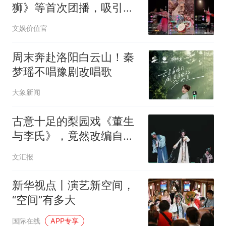
狮》等首次团播，吸引
384万抖音网友观看
文娱价值官
周末奔赴洛阳白云山！秦
梦瑶不唱豫剧改唱歌
大象新闻
古意十足的梨园戏《董生
与李氏》，竟然改编自一
部当代小说
文汇报
新华视点丨演艺新空间，
“空间”有多大
国际在线
APP专享