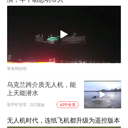
笨笨狗好吃
乌克兰跨介质无人机，能
上天能潜水
装甲铲史官
207跟贴
APP专享
无人机时代，连纸飞机都升级为遥控版本