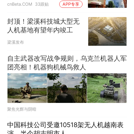
经济连锁反应
cnBeta.COM
33跟贴
APP专享
封顶！梁溪科技城大型无
人机基地有望年内竣工
梁溪发布
自主武器改写战争规则，乌克兰机器人军
团亮相！机器狗机械鸟救人
聚焦光辉与阴暗
中国科技公司受邀10518架无人机越南表
演，半个胡志明市人