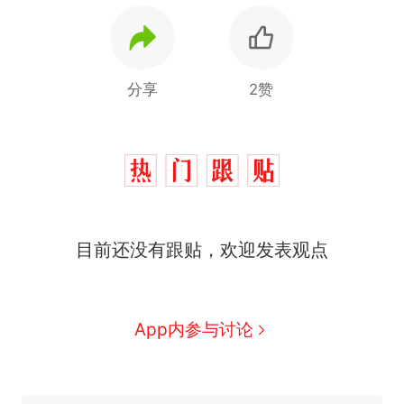
分享
2赞
目前还没有跟贴，欢迎发表观点
十多万人报名的考试，成绩
热
全部作废，公平么？
全球唯一没有法定首都的国
新
App内参与讨论
家，刚改国名，总统就邀请中
国大使骑行绕了几乎整个国境
搬家报价570元，搬到楼下交
线一圈，还曾两次到中国寻根
5060元才肯搬上楼！女子傻眼