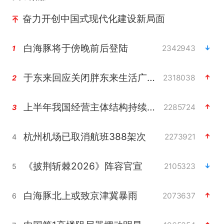
奋力开创中国式现代化建设新局面
白海豚将于傍晚前后登陆
2342943
1
于东来回应关闭胖东来生活广场店
2318038
2
上半年我国经营主体结构持续优化
2285724
3
杭州机场已取消航班388架次
2273921
4
《披荆斩棘2026》阵容官宣
2105323
5
白海豚北上或致京津冀暴雨
2073637
6