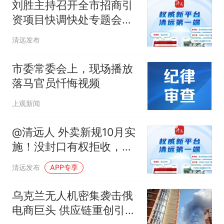
刘胜主持召开全市招商引
资项目快调快处专题会议
聚力招大引优育新 增强产
清远发布
业发展动能
市委常委会上，现场播放
落马官员忏悔视频
上观新闻
@清远人 外卖新规10月实
施！没封口有权拒收，骑
手也有“拒送权”→
清远发布
APP专享
乌克兰无人机密集袭击俄
电商巨头 供应链重创引发