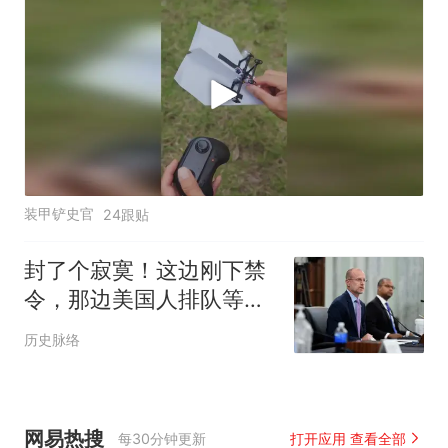
装甲铲史官
24跟贴
封了个寂寞！这边刚下禁
令，那边美国人排队等着
买，这波操作看笑了
历史脉络
网易热搜
每30分钟更新
打开应用 查看全部