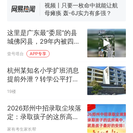
了……
视频丨只要一枚命中就能让航
母瘫痪 轰-6J实力有多强？
空调24小时开着反而更省电？
电力部门回应
这里是广东最“委屈”的县
佛山一中学招聘物理教师，笔
城佛冈县，29年内被四个
试前13名均遭淘汰？教育局：
城市接管过
已叫停招聘，成立调查组全面
十多万人报名的考试，成绩
热
壹号塔台
APP专享
核查
全部作废，公平么？
杭州某知名小学扩班消息
提前外泄？转学公平打问
号
19楼
2026郑州中招录取尘埃落
定：录取孩子的这所高
中，就是孩子最好的安
家有考生家长帮