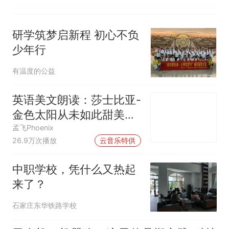
排！
研学筑梦启新程 初心不负
少年行
有温度的公益
英语美文朗读：莎士比亚-
金色太阳从未如此甜美吻
过
孟飞Phoenix
00:00
26.9万次播放
云音乐特供
中职学校，凭什么又热起
来了？
石家庄东华铁路学校