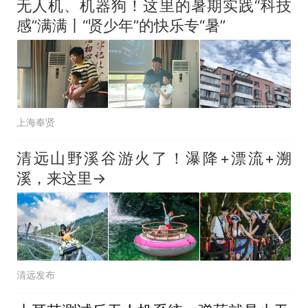
无人机、机器狗！这里的暑期实践“科技
感”满满丨“贤少年”的快乐专“暑”
上海奉贤
清远山野溪谷游火了！瀑降+漂流+溯
溪，来这里→
清远发布