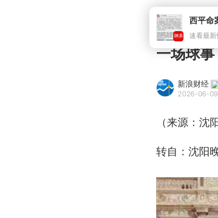
西平命
速看最新
一场球事
新浪财经
2026-06-09
（来源：沈
转自：沈阳