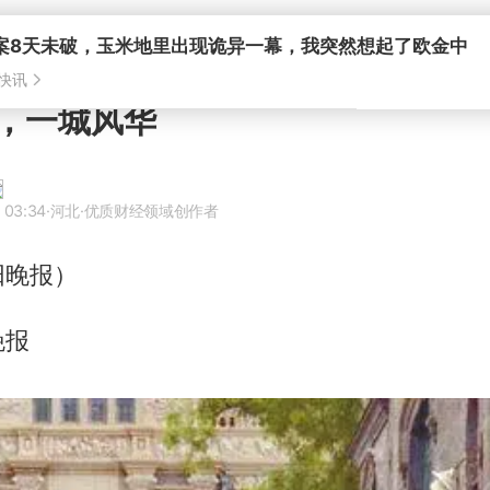
案8天未破，玉米地里出现诡异一幕，我突然想起了欧金中
快讯
，一城风华
 03:34
·河北
·优质财经领域创作者
阳晚报）
晚报