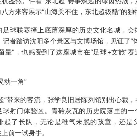
生机盎然。伴着“东北超”赛事燃起的绿茵热潮，
八方来客展示“山海关不住，东北超级酷”的独
的足球联赛撞上底蕴深厚的历史文化名城，会
，记者踏访沈阳多个景区与文博场馆，见证了“
留量”，也感受到了这座城市在“足球+文旅”
灵动一角”
北超”带来的客流，张学良旧居陈列馆别出心裁，
足球射门体验区。青砖灰瓦的历史院落里的一
排起了长队，无论是稚气未脱的孩童，还是
住上前一试身手。