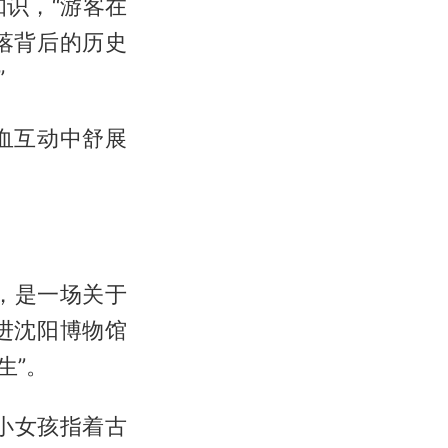
识，“游客在
落背后的历史
”
血互动中舒展
览，是一场关于
进沈阳博物馆
生”。
个小女孩指着古