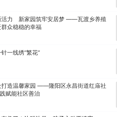
新活力 新家园筑牢安居梦 ——瓦渡乡养殖
迁群众稳稳的幸福
针一线绣“繁花”
众打造温馨家园 ——隆阳区永昌街道红庙社
实践赋能社区善治