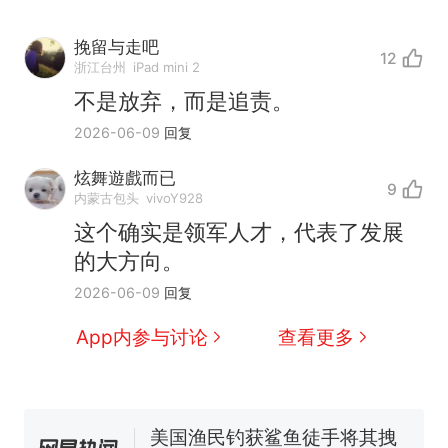
挽留与走吧
12
浙江台州
iPad mini 2
不是放弃，而是追责。
2026-06-09
回复
制裁瓜子饺子，美国怕什
炫舞遊戲而已
热
9
内蒙古包头
vivoY928
么？
那个在床头放菜刀的女孩，
这个确实是领军人才，代表了发展
新
因老师一句“跟我回家”改写了
的大方向。
人生
费大厨“全国小炒肉大王”称
2026-06-09
回复
号，仅凭视频评出？中国烹饪
协会回应
App内参与讨论
查看更多
男子上山采菌偶然发现鸡枞菌
窝，原地守1天等它长大：挖了
140多朵
美国渔民钓获鲨鱼徒手将其拽
回大海 目击者直呼震惊 （视频
来源：参考消息）
笔试第一被第二名传话劝弃考