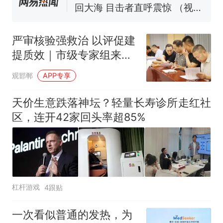
官方通报
制裁瓜子饺子，美国怕什
热
么？
严审核验强救治 以评促建
提质效｜市级专家组来魏
县人民医院开展创伤中心
观邯郸
APP专享
复审评估
天价生意跌落神坛？轻量长寿诊所走红社
区，连开42家回头率超85%
杠杆游戏
4跟贴
一次看似普通的发热，为