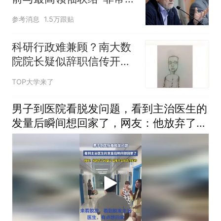
难"
参考消息
1.5万跟贴
科研行政难兼顾？南大数
院院长疑似辞职信传开，
复旦马臻教授留言：我也
TOP大学来了
辞去副系主任（副处
级），并附上辞职报告
男子到医院看脱发问题，看到主治医生的
发量后瞬间想回家了，网友：他放弃了他
自己，但他不会放弃你们的