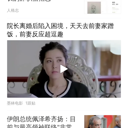
人格志
院长离婚后陷入困境，天天去前妻家蹭
饭，前妻反应超逗趣
墨林电影
1跟贴
伊朗总统佩泽希齐扬：目
前与最高领袖联络"非常困