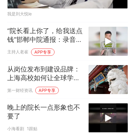
我是刘大悦le
“院长看上你了，给我送点
钱”邯郸中院通报：录音属
实
主持人老崔
APP专享
从岗位发布到建设品牌：
上海高校如何让全球学者
看见
第一财经资讯
APP专享
晚上的院长一点形象也不
要了
小海看剧
1跟贴