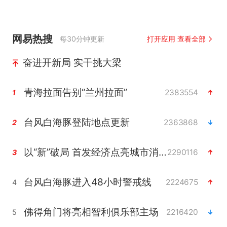
网易热搜
每30分钟更新
打开应用 查看全部
奋进开新局 实干挑大梁
青海拉面告别“兰州拉面”
2383554
1
台风白海豚登陆地点更新
2363868
2
以“新”破局 首发经济点亮城市消费活力
2290116
3
台风白海豚进入48小时警戒线
2224675
4
佛得角门将亮相智利俱乐部主场
2216420
5