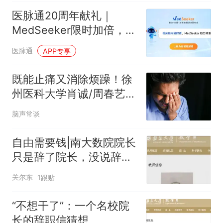
医脉通20周年献礼｜
MedSeeker限时加倍，让
临床决策更快抵达证据！
医脉通
APP专享
既能止痛又消除烦躁！徐
州医科大学肖诚/周春艺等
合作揭示LPB-PSTN 通路
脑声常谈
介导神经损伤后中枢敏化
自由需要钱|南大数院院长
只是辞了院长，没说辞了
教授
关尔东
1跟贴
“不想干了”：一个名校院
长的辞职信猜想