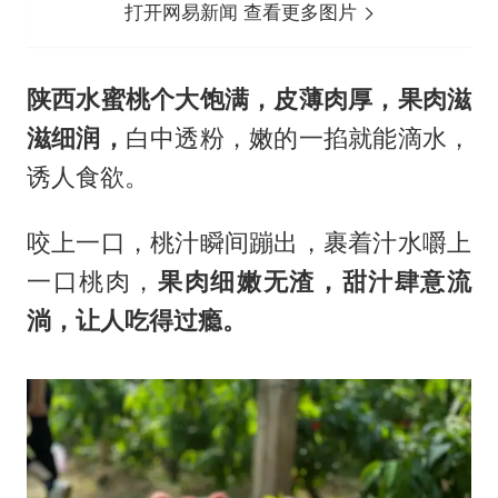
打开网易新闻 查看更多图片
陕西水蜜桃个大饱满，皮薄肉厚，果肉滋
滋细润，
白中透粉，嫩的一掐就能滴水，
诱人食欲。
咬上一口，桃汁瞬间蹦出，裹着汁水嚼上
一口桃肉，
果肉细嫩无渣，甜汁肆意流
淌，让人吃得过瘾。