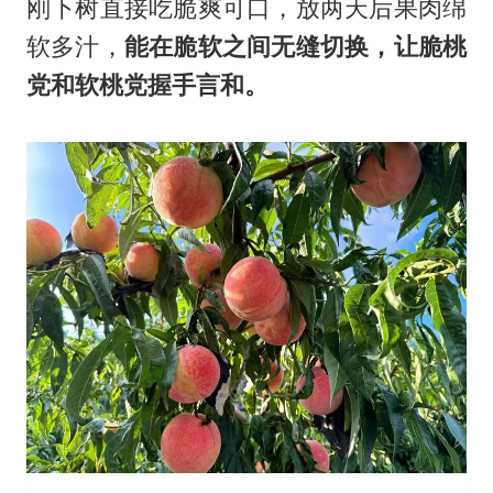
刚下树直接吃脆爽可口，放两天后果肉绵
软多汁，
能在脆软之间无缝切换，让脆桃
党和软桃党握手言和。