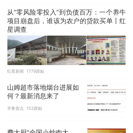
聘，成立调查组全面核查
从“零风险零投入”到负债百万：一个养牛
项目崩盘后，谁该为农户的贷款买单丨红
星调查
红星新闻
1779跟贴
山姆超市落地烟台进展如
何？最新消息来了
齐鲁壹点
152跟贴
费大厨"全国小炒肉大