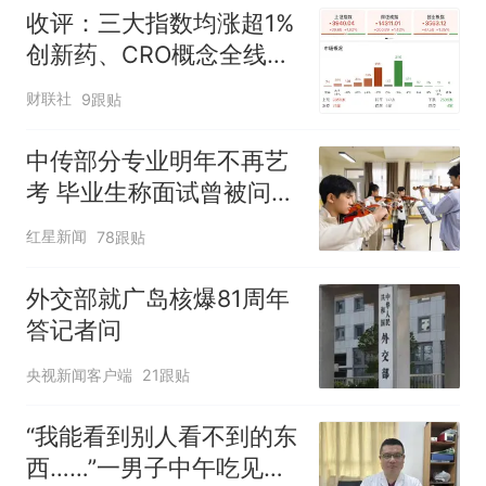
收评：三大指数均涨超1%
创新药、CRO概念全线走
强
财联社
9跟贴
中传部分专业明年不再艺
考 毕业生称面试曾被问
“如何策划晚会” 专家：遏
红星新闻
78跟贴
制“艺考捷径化”
外交部就广岛核爆81周年
答记者问
央视新闻客户端
21跟贴
“我能看到别人看不到的东
西……”一男子中午吃见手