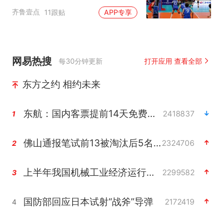
齐鲁壹点
11跟贴
APP专享
网易热搜
每30分钟更新
打开应用 查看全部
东方之约 相约未来
东航：国内客票提前14天免费退改
2418837
1
佛山通报笔试前13被淘汰后5名进体检
2324706
2
上半年我国机械工业经济运行稳中有进
2299582
3
国防部回应日本试射“战斧”导弹
2172419
4