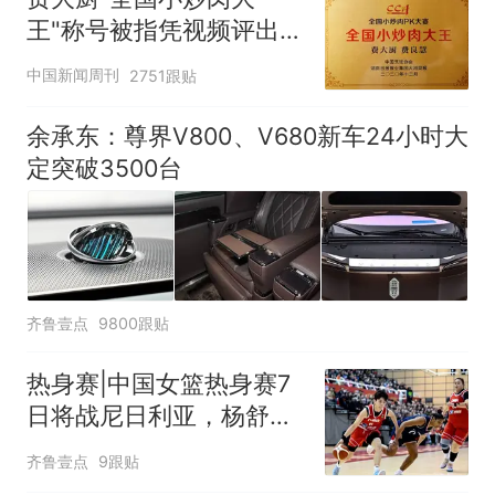
王"称号被指凭视频评出
官方回应
中国新闻周刊
2751跟贴
余承东：尊界V800、V680新车24小时大
定突破3500台
齐鲁壹点
9800跟贴
热身赛|中国女篮热身赛7
日将战尼日利亚，杨舒予
有望出战
齐鲁壹点
9跟贴