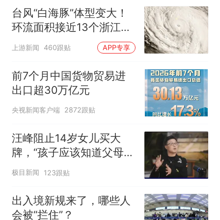
台风“白海豚”体型变大！
环流面积接近13个浙江那
么大
上游新闻
460跟贴
APP专享
前7个月中国货物贸易进
出口超30万亿元
央视新闻客户端
2872跟贴
汪峰阻止14岁女儿买大
牌，“孩子应该知道父母的
不易”，称自己买衣服80%
极目新闻
123跟贴
都在淘宝
出入境新规来了，哪些人
会被“拦住”？