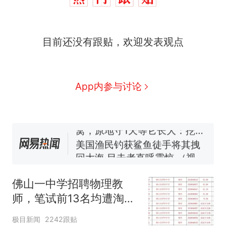
那个在床头放菜刀的女孩，
热
目前还没有跟贴，欢迎发表观点
因老师一句“跟我回家”改写了
人生
制裁瓜子饺子，美国怕什
新
么？
费大厨“全国小炒肉大王”称
App内参与讨论
号，仅凭视频评出？中国烹饪
协会回应
男子上山采菌偶然发现鸡枞菌
窝，原地守1天等它长大：挖了
140多朵
美国渔民钓获鲨鱼徒手将其拽
回大海 目击者直呼震惊 （视频
来源：参考消息）
笔试第一被第二名传话劝弃考
官方通报
佛山一中学招聘物理教
那个在床头放菜刀的女孩，
热
师，笔试前13名均遭淘
因老师一句“跟我回家”改写了
汰？教育局：已叫停招
人生
极目新闻
2242跟贴