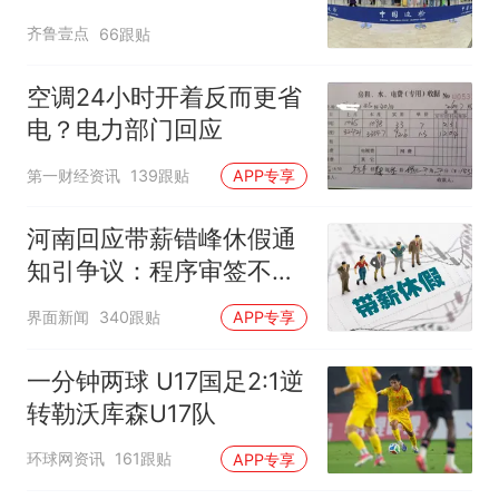
齐鲁壹点
66跟贴
空调24小时开着反而更省
电？电力部门回应
第一财经资讯
139跟贴
APP专享
河南回应带薪错峰休假通
知引争议：程序审签不规
范，待修改后予以印发
界面新闻
340跟贴
APP专享
一分钟两球 U17国足2:1逆
转勒沃库森U17队
环球网资讯
161跟贴
APP专享