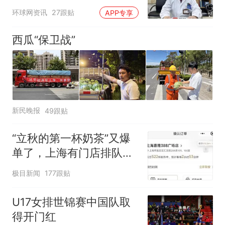
青没事，晚上再吃却出现
环球网资讯
27跟贴
APP专享
幻觉被紧急送医！
西瓜“保卫战”
新民晚报
49跟贴
“立秋的第一杯奶茶”又爆
单了，上海有门店排队超
500杯，店员：今天奶茶
极目新闻
177跟贴
店都很忙，要等2个多小
时
U17女排世锦赛中国队取
得开门红