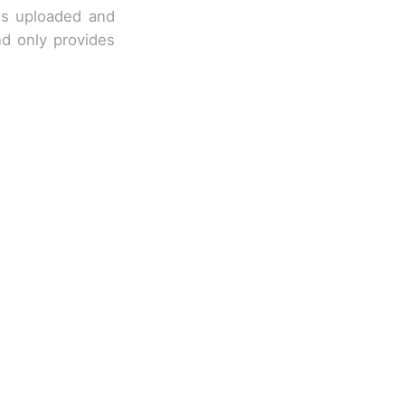
 is uploaded and
nd only provides
改写了人生
国烹饪协会回
 （视频来源：