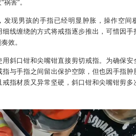
“祸害”。
，发现男孩的手指已经明显肿胀，操作空间
用细线缠绕的方式将戒指逐步推出，可惜因手
能奏效。
使用斜口钳和尖嘴钳直接剪切戒指。为确保安
戒指与手指之间留出保护空隙，但也因手指肿
且戒指材质又异常坚硬，斜口钳和尖嘴钳剪多