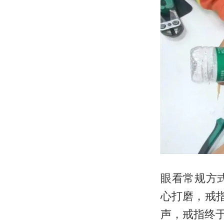
眼看常规方
心打磨，戒
声，戒指终