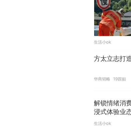
生活小ok
方太立志打
华商韬略
19跟贴
解锁情绪消
浸式体验业
生活小ok