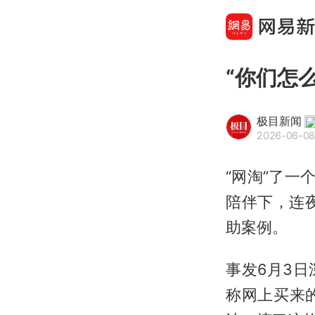
“你们怎
极目新闻
2026-06-08
“网淘”了一
陪伴下，连
助案例。
事发6月3
称网上买来