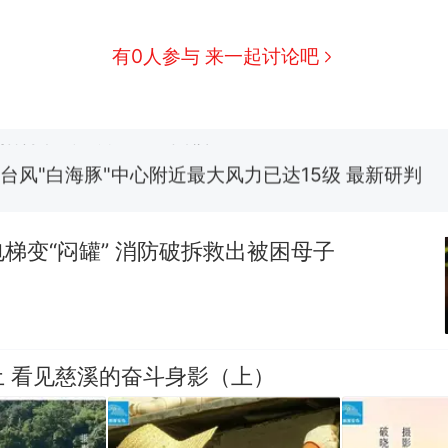
参考消息）
有0人参与 来一起讨论吧
笔试第一被第二名传话劝弃考 官方通报
佛山一中学招聘物理教师，笔试前13名均遭淘汰？教
招聘，成立调查组全面核查
台风"白海豚"中心附近最大风力已达15级 最新研判
那个在床头放菜刀的女孩，因老师一句“跟我回家”
热
梯变“闷罐” 消防破拆救出被困母子
 看见慈溪的奋斗身影（上）