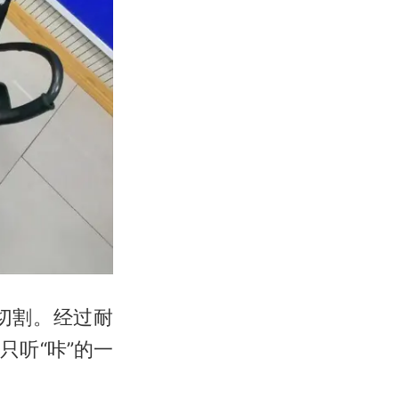
切割。经过耐
听“咔”的一