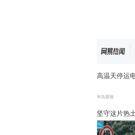
高温天停运电
半岛晨报
坚守这片热土