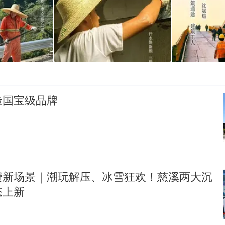
造国宝级品牌
费新场景｜潮玩解压、冰雪狂欢！慈溪两大沉
态上新