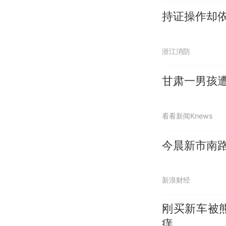
持证操作却
浙江消防
甘肃一男孩遭
看看新闻Knews
今晨新市南
新浪财经
刚买新车被
痒