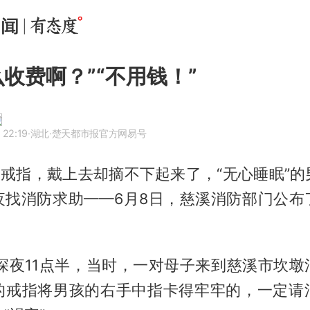
么收费啊？”“不用钱！”
 22:19
·湖北
·楚天都市报官方网易号
个戒指，戴上去却摘不下起来了，“无心睡眠”
夜找消防求助——6月8日，慈溪消防部门公布
日深夜11点半，当时，一对母子来到慈溪市坎墩
的戒指将男孩的右手中指卡得牢牢的，一定请