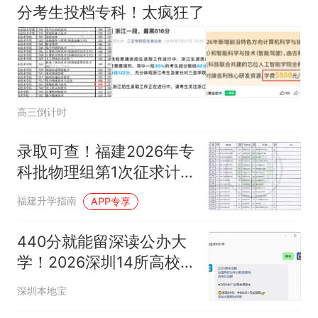
分考生投档专科！太疯狂了
高三倒计时
录取可查！福建2026年专
科批物理组第1次征求计划
公布，8月9日填报！
福建升学指南
APP专享
440分就能留深读公办大
学！2026深圳14所高校录
取分数线公布！
深圳本地宝