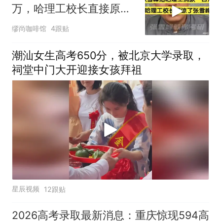
万，哈理工校长直接原谅
了张雪峰当年的事
缪尚咖啡馆
4跟贴
潮汕女生高考650分，被北京大学录取，
祠堂中门大开迎接女孩拜祖
星辰视频
12跟贴
2026高考录取最新消息：重庆惊现594高