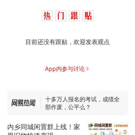
那个在床头放菜刀的女孩，
热
目前还没有跟贴，欢迎发表观点
因老师一句“跟我回家”改写了
人生
搬家报价570元，搬到楼下
新
交5060元才肯搬上楼！女子傻
眼了……
空调24小时开着反而更省电？
App内参与讨论
电力部门回应
佛山一中学招聘物理教师，笔
试前13名均遭淘汰？教育局：
已叫停招聘，成立调查组全面
十多万人报名的考试，成绩全
核查
部作废，公平么？
“不建议大家买深色蛋糕”上热
搜，网友：天塌了！
内乡同城闲置群上线！家
那个在床头放菜刀的女孩，
热