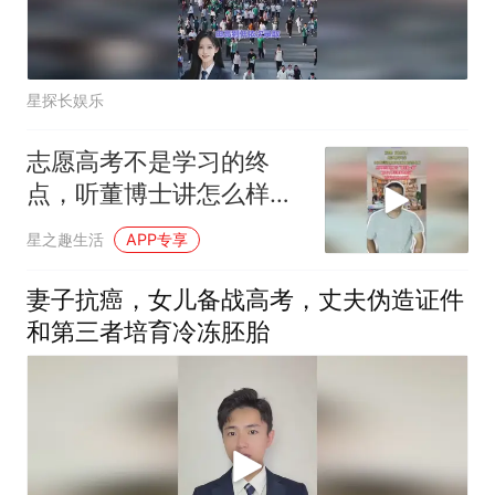
星探长娱乐
志愿高考不是学习的终
点，听董博士讲怎么样对
待高考
星之趣生活
APP专享
妻子抗癌，女儿备战高考，丈夫伪造证件
和第三者培育冷冻胚胎