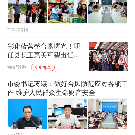
邯郸共青团
彰化蓝营整合露曙光！现
任县长王惠美可望出任魏
平政竞选主委
海峡导报社
APP专享
市委书记蒋曦：做好台风防范应对各项工
作 维护人民群众生命财产安全
淮北发布