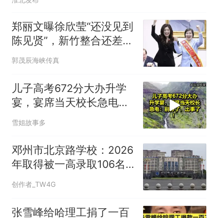
郑丽文曝徐欣莹“还没见到
陈见贤”，新竹整合还差最
后一里路？
郭茂辰海峡传真
儿子高考672分大办升学
宴，宴席当天校长急电：
别办了，出事了！
雪姐故事多
邓州市北京路学校：2026
年取得被一高录取106名
的好成绩
创作者_TW4G
张雪峰给哈理工捐了一百