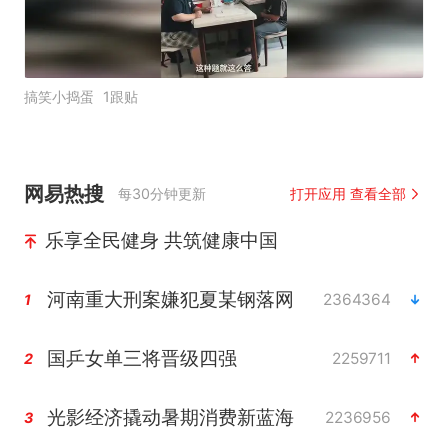
搞笑小捣蛋
1跟贴
网易热搜
每30分钟更新
打开应用 查看全部
乐享全民健身 共筑健康中国
河南重大刑案嫌犯夏某钢落网
2364364
1
国乒女单三将晋级四强
2259711
2
光影经济撬动暑期消费新蓝海
2236956
3