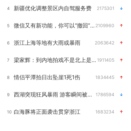
新疆优化调整景区内自驾服务费
2175301
4
微信又有新功能，你可以“撤回”你的撤回了！
2109960
5
浙江上海等地有大雨或暴雨
2063642
6
梁家辉：到内地拍戏不是北上是回归
1911405
7
情侣平潭拍日出坠崖1死1伤
1834445
8
西湖突现狂风暴雨 游客瞬间被浇透
1786594
9
白海豚将正面袭击贯穿浙江
1683234
10