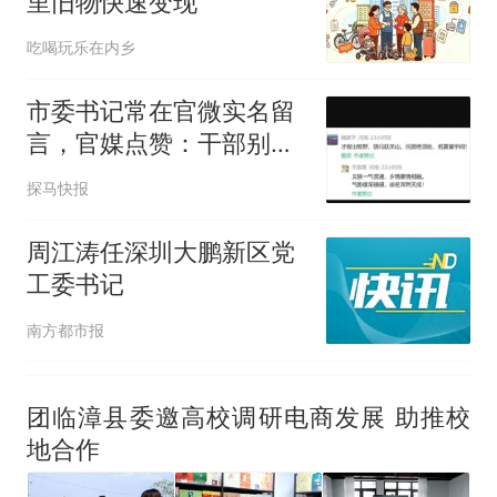
里旧物快速变现
因老师一句“跟我回家”改写了
人生
吃喝玩乐在内乡
市委书记常在官微实名留
言，官媒点赞：干部别只
上网潜水
探马快报
周江涛任深圳大鹏新区党
工委书记
南方都市报
团临漳县委邀高校调研电商发展 助推校
地合作