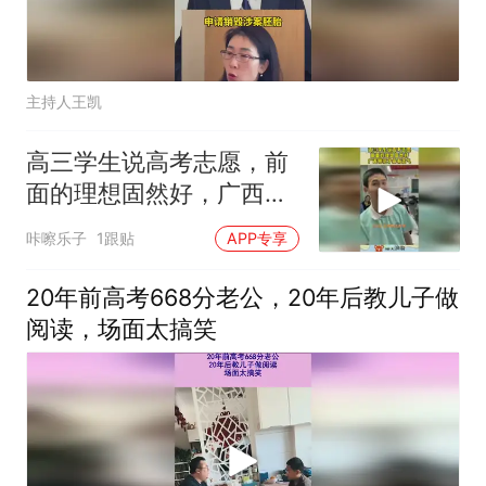
主持人王凯
高三学生说高考志愿，前
面的理想固然好，广西师
范才最有志气！_
咔嚓乐子
1跟贴
APP专享
20年前高考668分老公，20年后教儿子做
阅读，场面太搞笑