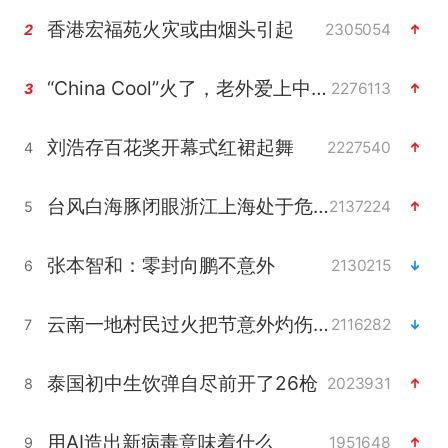
香港宏福苑火灾或由烟头引起
2305054
2
“China Cool”火了，老外爱上中国避暑游
2276113
3
刘浩存百花奖开幕式红裙起舞
2227540
4
台风白海豚闭眼浙江上海处于危险半圆
2137224
5
张本智和：零封向鹏不意外
2130215
6
云南一地村民过火把节意外灼伤16人
2116282
7
泰国初中生饮弹自尽前开了26枪
2023931
8
用AI造出新病毒意味着什么
1951648
9