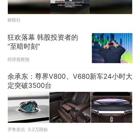
财联社
狂欢落幕 韩股投资者的
“至暗时刻”
经济观察报
余承东：尊界V800、V680新车24小时大
定突破3500台
齐鲁壹点
3.2万跟贴