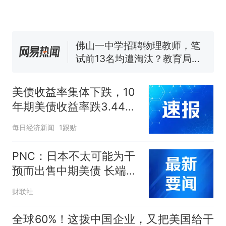
力已达15级 最新研判
佛山一中学招聘物理教师，笔
试前13名均遭淘汰？教育局：
已叫停招聘，成立调查组全面
笔试第一被第二名传话劝弃考
核查
官方通报
享界G9车型预售价公布：
43.98万起
美债收益率集体下跌，10
那个在床头放菜刀的女孩，
热
年期美债收益率跌3.44个
因老师一句“跟我回家”改写了
基点
人生
每日经济新闻
1跟贴
PNC：日本不太可能为干
预而出售中期美债 长端收
益率影响有限
财联社
全球60%！这拨中国企业，又把美国给干