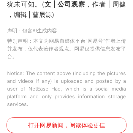
犹未可知。(
文 | 公司观察
，作者 | 周健
，编辑 | 曹晟源)
声明：包含AI生成内容
特别声明：本文为网易自媒体平台“网易号”作者上传
并发布，仅代表该作者观点。网易仅提供信息发布平
台。
Notice: The content above (including the pictures
and videos if any) is uploaded and posted by a
user of NetEase Hao, which is a social media
platform and only provides information storage
services.
打开网易新闻，阅读体验更佳