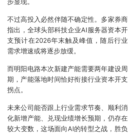
步显现。
不过高投入必然伴随不确定性。多家券商
指出，全球头部科技企业AI服务器资本开
支预计在2026年末触及峰值，随后行业
需求增速或将逐步放缓。
而明阳电路本次新建产能需要两年建设周
期，产能落地时间恰好衔接行业资本开支
拐点。
未来公司能否跟上行业需求节奏、顺利消
化新增产能、兑现业绩增长预期，仍存在
较大变数，这场面向AI的转型之战，胜负