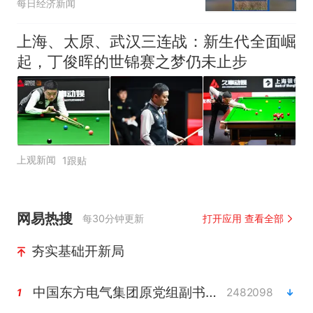
每日经济新闻
跳水
上海、太原、武汉三连战：新生代全面崛
起，丁俊晖的世锦赛之梦仍未止步
上观新闻
1跟贴
网易热搜
每30分钟更新
打开应用 查看全部
夯实基础开新局
中国东方电气集团原党组副书记、董事宋致远被查
2482098
1