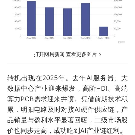
打开网易新闻 查看更多图片
转机出现在2025年。去年AI服务器、大
数据中心产业迎来爆发，高阶HDI、高端
算力PCB需求迎来井喷。凭借前期技术积
累，明阳电路及时对接AI硬件供应链，产
品销量与盈利水平显著回暖，二级市场股
价也同步走高，成功吃到AI产业链红利。