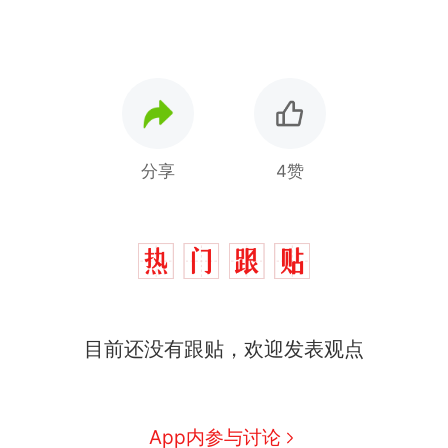
分享
4赞
那个在床头放菜刀的女孩，
热
目前还没有跟贴，欢迎发表观点
因老师一句“跟我回家”改写了
人生
费大厨“全国小炒肉大王”称
新
号，仅凭视频评出？中国烹饪
协会回应
台风"白海豚"中心附近最大风
App内参与讨论