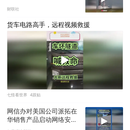
财联社
货车电路高手，远程视频救援
七怪看世界
4跟贴
网信办对美国公司派拓在
华销售产品启动网络安全
审查 ，公司美股股价盘前