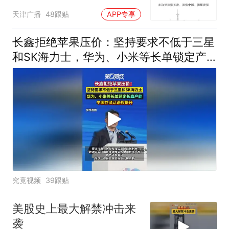
费”，退费没着落，使用期
天津广播
48跟贴
APP专享
可延长到2037年
长鑫拒绝苹果压价：坚持要求不低于三星
和SK海力士，华为、小米等长单锁定产
能
究竟视频
39跟贴
美股史上最大解禁冲击来
袭