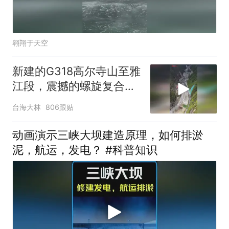
翱翔于天空
新建的G318高尔寺山至雅
江段，震撼的螺旋复合高
架设计
台海大林
806跟贴
动画演示三峡大坝建造原理，如何排淤
泥，航运，发电？ #科普知识