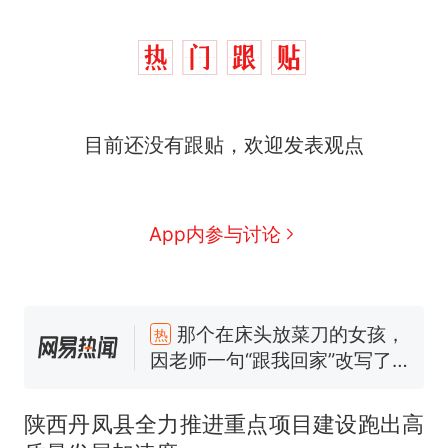
目前还没有跟贴，欢迎发表观点
App内参与讨论
那个在床头放菜刀的女孩，
热
因老师一句“跟我回家”改写了
人生
制裁瓜子饺子，美国怕什
新
么？
费大厨“全国小炒肉大王”称
号，仅凭视频评出？中国烹饪
陕西丹凤县全力推进重点项目建设跑出高
协会回应
男子上山采菌偶然发现鸡枞菌