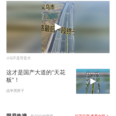
小Q不是导盲犬
这才是国产大道的“天花
板”！
战争黑匣子
网易热搜
每30分钟更新
打开应用 查看全部