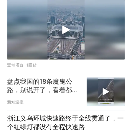
壹号塔台
1跟贴
盘点我国的18条魔鬼公
路，别说开了，看着都吓
人！
新知速报
浙江义乌环城快速路终于全线贯通了，一
个红绿灯都没有全程快速路