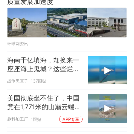
质量发展加速度
窝，原地守1天等它长大：挖了
140多朵
美国渔民钓获鲨鱼徒手将其拽
回大海 目击者直呼震惊 （视频
来源：参考消息）
女子开一天一夜空调后二氧化
碳中毒
环球网资讯
那个在床头放菜刀的女孩，
热
因老师一句“跟我回家”改写了
海南千亿填海，却换来一
人生
座座海上鬼城？这些烂摊
子未来该何去何从
战争黑匣子
137跟贴
美国彻底坐不住了，中国
竟在1,771米的山巅云端，
架起超级机场
趣料加工厂
1跟贴
APP专享