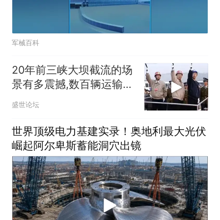
军械百科
20年前三峡大坝截流的场
景有多震撼,数百辆运输卡
车一起出动
盛世论坛
世界顶级电力基建实录！奥地利最大光伏
崛起阿尔卑斯蓄能洞穴出镜