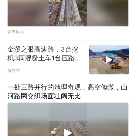
壹号塔台
金溪之眼高速路，3台挖
机3辆混凝土车1台压路车
20个工人
搞怪羊
一处三路并行的地理奇观，高空俯瞰，山
河路网交织场面壮阔无比