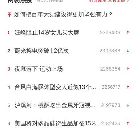
如何把百年大党建设得更加坚强有力？
汪峰阻止14岁女儿买大牌
2379406
1
蔚来换电突破1.2亿次
2309886
2
夜幕落下 运动上场
2268354
3
台风白海豚体型变大近似13个浙江面积
2256717
4
泸溪河：桃酥吃出金属牙冠视频不实
2197978
5
美国将对多晶硅衍生品加征15%关税
2182426
6