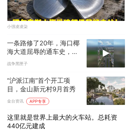
小强凌凌柒
一条路修了20年，海口椰
海大道屈辱的通车史，海
口人忘不了！
战争黑匣子
“沪派江南”首个开工项
目，金山新元村9月首秀
金台资讯
APP专享
这里就是世界上最大的火车站。总耗资
440亿元建成