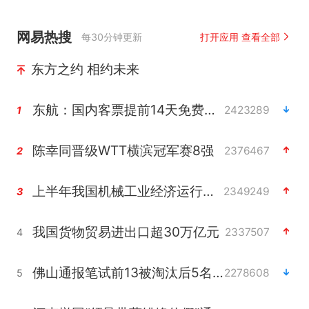
网易热搜
每30分钟更新
打开应用 查看全部
东方之约 相约未来
东航：国内客票提前14天免费退改
2423289
1
陈幸同晋级WTT横滨冠军赛8强
2376467
2
上半年我国机械工业经济运行稳中有进
2349249
3
我国货物贸易进出口超30万亿元
2337507
4
佛山通报笔试前13被淘汰后5名进体检
2278608
5