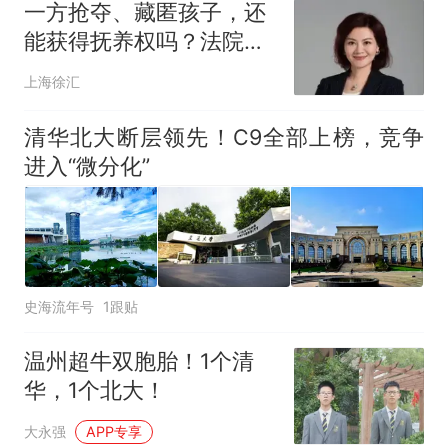
一方抢夺、藏匿孩子，还
能获得抚养权吗？法院这
样判→｜智汇谭法
上海徐汇
清华北大断层领先！C9全部上榜，竞争
进入“微分化”
史海流年号
1跟贴
温州超牛双胞胎！1个清
华，1个北大！
大永强
APP专享