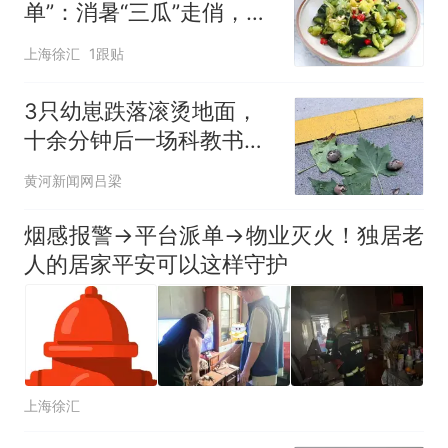
单”：消暑“三瓜”走俏，少
油软烂专为长者定制
上海徐汇
1跟贴
3只幼崽跌落滚烫地面，
十余分钟后一场科教书式
救援
黄河新闻网吕梁
烟感报警→平台派单→物业灭火！独居老
人的居家平安可以这样守护
上海徐汇