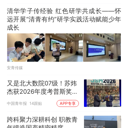
清华学子传经验 红色研学共成长——怀
远开展“清青有约”研学实践活动赋能少年
成长
安青传媒
又是北大数院07级！苏炜
杰获2026年度考普斯奖
与王虹、邓煜为同学
中国青年报
14跟贴
APP专享
跨科聚力深耕科创 职教青
年锻造国产精密精度