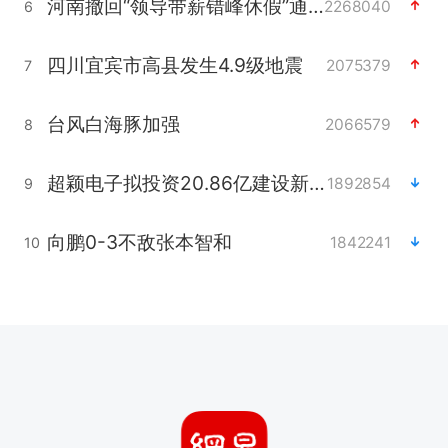
河南撤回“领导带薪错峰休假”通知
2268040
6
四川宜宾市高县发生4.9级地震
2075379
7
台风白海豚加强
2066579
8
超颖电子拟投资20.86亿建设新项目
1892854
9
向鹏0-3不敌张本智和
1842241
10