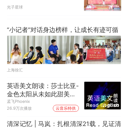
举办
光子星球
“小记者”对话身边榜样，让成长有迹可循
上海徐汇
英语美文朗读：莎士比亚-
金色太阳从未如此甜美吻
过
孟飞Phoenix
00:00
26.9万次播放
云音乐特供
清深记忆 | 马岚：扎根清深21载，见证清