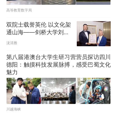
高等教育数字局
双院士载誉英伦 以文化架
通山海——剑桥大学刘伟
院士
泷清雅
第八届港澳台大学生研习营营员探访四川
德阳：触摸科技发展脉搏，感受巴蜀文化
魅力
川越海峡