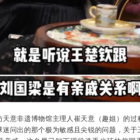
访天意非遗博物馆主理人崔天意（趣姐）的过
球迷问出的那个极为敏感且尖锐的问题，关于