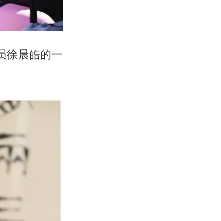
员
徐晨皓
的一