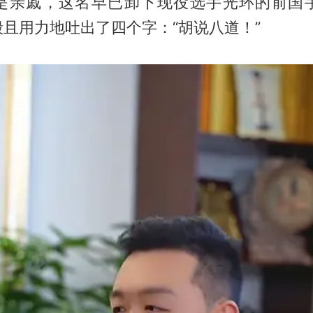
是亲戚，这名早已卸下现役选手光环的前国
且用力地吐出了四个字：“胡说八道！”