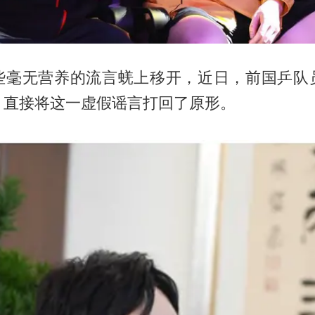
些毫无营养的流言蜣上移开，近日，前国乒队
，直接将这一虚假谣言打回了原形。