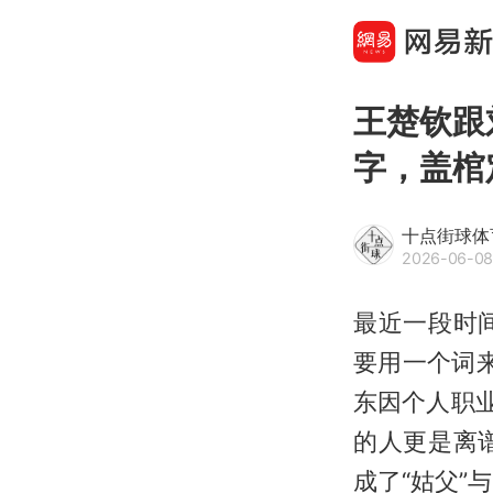
王楚钦跟
字，盖棺
十点街球体
2026-06-08
最近一段时
要用一个词来
东
因个人职
的人更是离
成了“姑父”