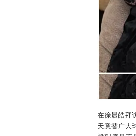
在徐晨皓拜
天意替广大