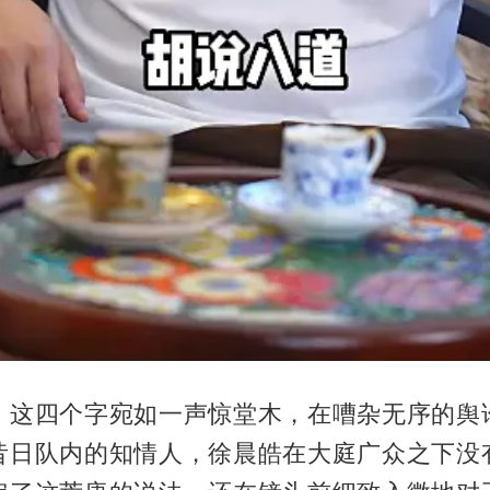
，这四个字宛如一声惊堂木，在嘈杂无序的舆
昔日队内的知情人，徐晨皓在大庭广众之下没