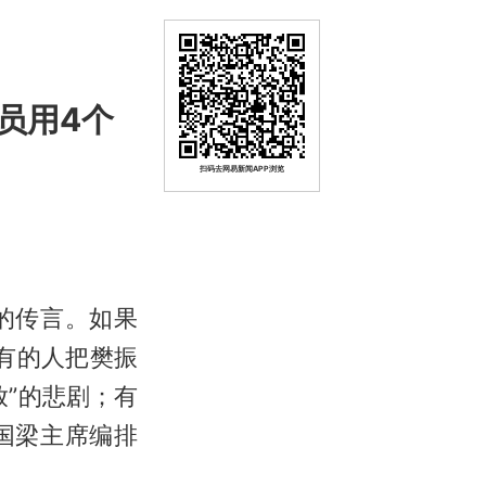
员用4个
扫码去网易新闻APP浏览
的传言。如果
。有的人把
樊振
”的悲剧；有
国梁
主席编排