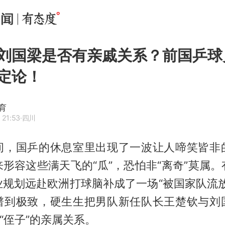
刘国梁是否有亲戚关系？前国乒球
定论！
育
 21:53
·四川
间，国乒的休息室里出现了一波让人啼笑皆非
形容这些满天飞的“瓜”，恐怕非“离奇”莫属
业规划远赴欧洲打球脑补成了一场“被国家队流放
谱到极致，硬生生把男队新任队长
王楚钦
与
刘
与“侄子”的亲属关系。