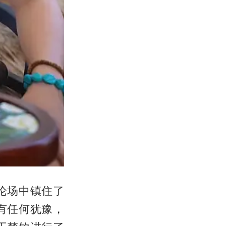
论场中镇住了
有任何犹豫，