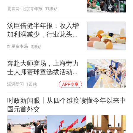
北青网-北京青年报
11跟贴
汤臣倍健半年报：收入增
加利润减少，行业龙头的
AB面
红星资本局
3跟贴
奔赴大师赛场，上海劳力
士大师赛球童选拔活动启
动
澎湃新闻
1跟贴
APP专享
时政新闻眼丨从四个维度读懂今年以来中
国元首外交