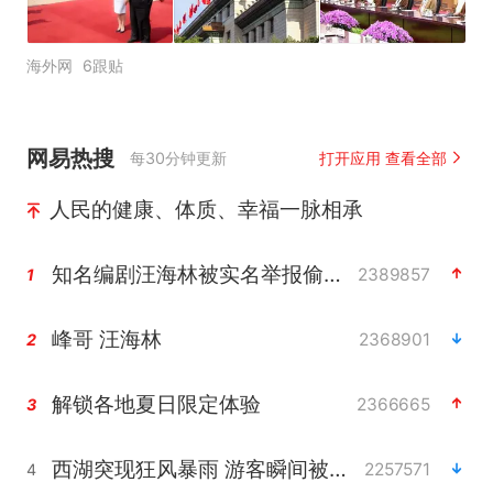
海外网
6跟贴
网易热搜
每30分钟更新
打开应用 查看全部
人民的健康、体质、幸福一脉相承
知名编剧汪海林被实名举报偷税漏税
2389857
1
峰哥 汪海林
2368901
2
解锁各地夏日限定体验
2366665
3
西湖突现狂风暴雨 游客瞬间被浇透
2257571
4