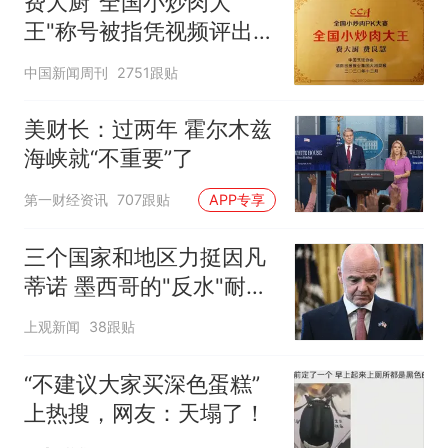
费大厨"全国小炒肉大
王"称号被指凭视频评出
官方回应
中国新闻周刊
2751跟贴
美财长：过两年 霍尔木兹
海峡就“不重要”了
第一财经资讯
707跟贴
APP专享
三个国家和地区力挺因凡
蒂诺 墨西哥的"反水"耐人
寻味
上观新闻
38跟贴
“不建议大家买深色蛋糕”
上热搜，网友：天塌了！