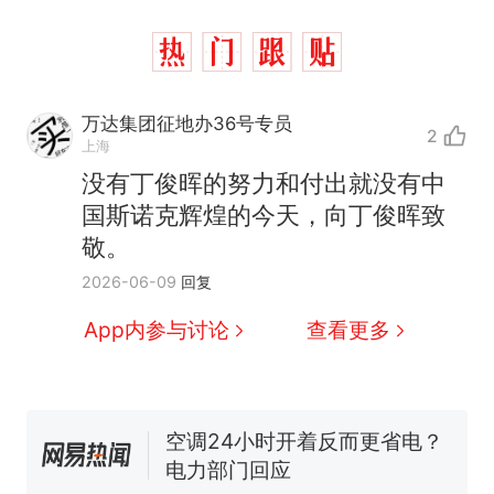
万达集团征地办36号专员
2
上海
那个在床头放菜刀的女孩，
热
没有丁俊晖的努力和付出就没有中
因老师一句“跟我回家”改写了
人生
搬家报价570元，搬到楼下
国斯诺克辉煌的今天，向丁俊晖致
新
交5060元才肯搬上楼！女子傻
敬。
眼了……
佛山一中学招聘物理教师，笔
2026-06-09
回复
试前13名均遭淘汰？教育局：
已叫停招聘，成立调查组全面
App内参与讨论
查看更多
笔试第一被第二名传话劝弃考
核查
官方通报
空调24小时开着反而更省电？
电力部门回应
“不建议大家买深色蛋糕”上热
搜，网友：天塌了！