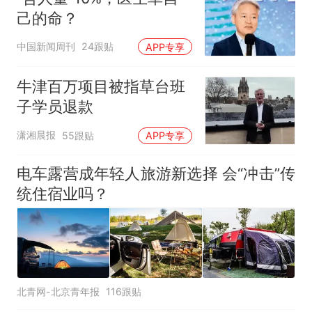
己的命？
中国新闻周刊
24跟贴
APP专享
牛津百万项目被指草台班
子学员退款
潇湘晨报
55跟贴
APP专享
电车露营成年轻人旅游新选择 会“冲击”传
统住宿业吗？
北青网-北京青年报
116跟贴