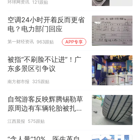
环球网资讯
121跟贴
空调24小时开着反而更省
电？电力部门回应
第一财经资讯
963跟贴
APP专享
被指“不刷脸不让进”！广
东多景区引争议
南方都市报
325跟贴
自驾游客反映辉腾锡勒草
原周边有车辆轮胎被扎，
修理店铺换胎价格高达千
江西晨报
575跟贴
元，官方发布情况通报
“含人量”10%，医生革自