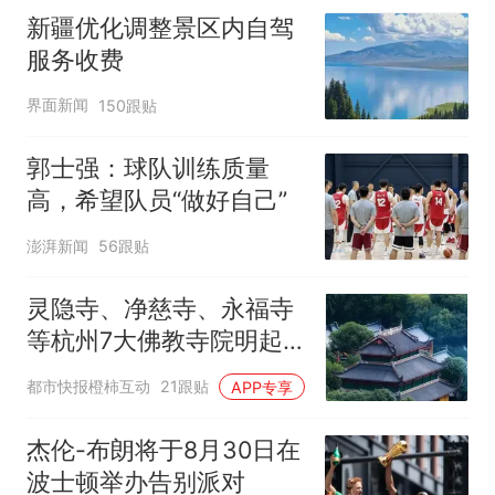
新疆优化调整景区内自驾
服务收费
界面新闻
150跟贴
郭士强：球队训练质量
高，希望队员“做好自己”
澎湃新闻
56跟贴
灵隐寺、净慈寺、永福寺
等杭州7大佛教寺院明起
临时关闭，别跑空了
都市快报橙柿互动
21跟贴
APP专享
杰伦-布朗将于8月30日在
波士顿举办告别派对