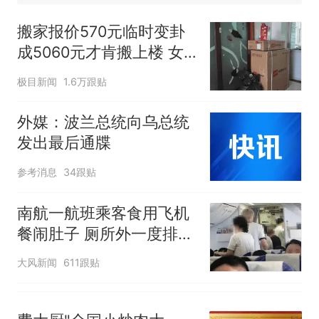
那个在床头放菜刀的女孩，
热
因老师一句“跟我回家”改写了
搬家报价570元临时变卦
人生
成5060元才肯搬上楼 女
子傻眼
极目新闻
1.6万跟贴
外媒：波兰总统向乌总统
发出最后通牒
参考消息
34跟贴
南航一航班乘客食用飞机
餐闹肚子 厕所外一度排长
队
大风新闻
611跟贴