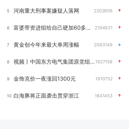
河南重大刑事案嫌疑人落网
2202656
5
富婆带资进组给自己硬加60多场吻戏
2194931
6
黄金创今年来最大单周涨幅
2083149
7
视频丨中国东方电气集团原党组副书记、董事宋致远被查
1927158
8
金饰克价一夜涨回1300元
1910752
9
白海豚将正面袭击贯穿浙江
1841453
10