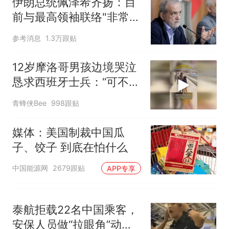
伊朗总统佩泽希齐扬：目
前与最高领袖联络"非常困
难"
参考消息
1.3万跟贴
12岁摩洛哥男孩边境哭泣
恳求西班牙士兵：“可不可
以不要把我遣返回国”
青蜂侠Bee
998跟贴
媒体：美国制裁中国瓜
子、饺子 到底在怕什么
中国能源网
2679跟贴
APP专享
泰航拒载22名中国乘客，
安保人员做“拉眼角”动