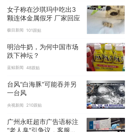
女子称在沙琪玛中吃出3
颗连体金属假牙 厂家回应
极目新闻
101跟贴
明治牛奶，为何中国市场
跌下神坛？
蓝鲸新闻
48跟贴
台风“白海豚”可能吞并另
一台风
央视新闻
210跟贴
广州永旺超市广告语标注
“老人臭”引争议，客服回