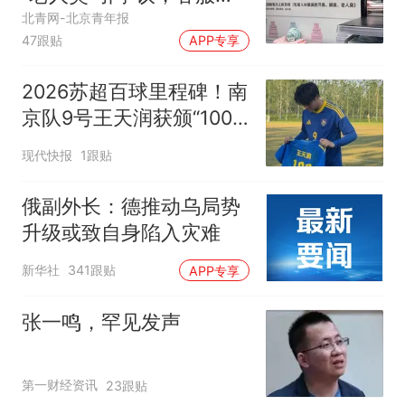
应
北青网-北京青年报
47跟贴
APP专享
2026苏超百球里程碑！南
京队9号王天润获颁“100”
纪念球衣
现代快报
1跟贴
俄副外长：德推动乌局势
升级或致自身陷入灾难
新华社
341跟贴
APP专享
张一鸣，罕见发声
第一财经资讯
23跟贴