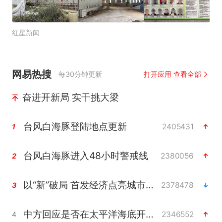
红星新闻
网易热搜
每30分钟更新
打开应用 查看全部
奋进开新局 实干挑大梁
台风白海豚登陆地点更新
2405431
1
台风白海豚进入48小时警戒线
2380056
2
以“新”破局 首发经济点亮城市消费活力
2378478
3
中方回应是否在太平洋海底开采稀土
2346552
4