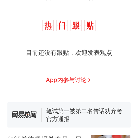
制裁瓜子饺子，美国怕什
热
么？
费大厨“全国小炒肉大王”称
新
目前还没有跟贴，欢迎发表观点
号，仅凭视频评出？中国烹饪
协会回应
男子上山采菌偶然发现鸡枞菌
窝，原地守1天等它长大：挖了
140多朵
那个在床头放菜刀的女孩，因
App内参与讨论
老师一句“跟我回家”改写了人
生
美国渔民钓获鲨鱼徒手将其拽
回大海 目击者直呼震惊 （视频
来源：参考消息）
笔试第一被第二名传话劝弃考
官方通报
制裁瓜子饺子，美国怕什
热
么？