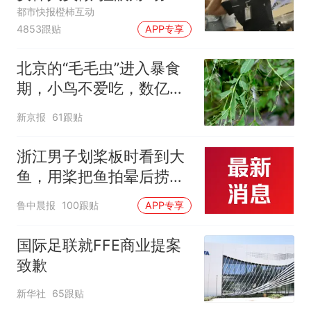
作，泰国机场最新回应：
都市快报橙柿互动
4853跟贴
APP专享
拒绝登机决定由航司作
出；亲历者：曾承诺免费
北京的“毛毛虫”进入暴食
改签但没兑现
期，小鸟不爱吃，数亿头
小蜂迎战
新京报
61跟贴
浙江男子划桨板时看到大
鱼，用桨把鱼拍晕后捞
起；当事人：鱼重7斤6
鲁中晨报
100跟贴
APP专享
两，做成红烧辣子鱼块，
味道很好
国际足联就FFE商业提案
致歉
新华社
65跟贴