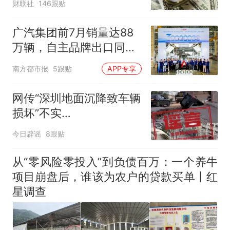
财联社
146跟贴
广汽集团前7月销量达88
万辆，自主品牌出口同比
增130%
南方都市报
5跟贴
APP专享
网传“深圳地面沉降致车辆
损坏”不实
（2026·08·06）
今日辟谣
8跟贴
从“零风险零投入”到负债百万：一个养牛
项目崩盘后，谁该为农户的贷款买单丨红
星调查