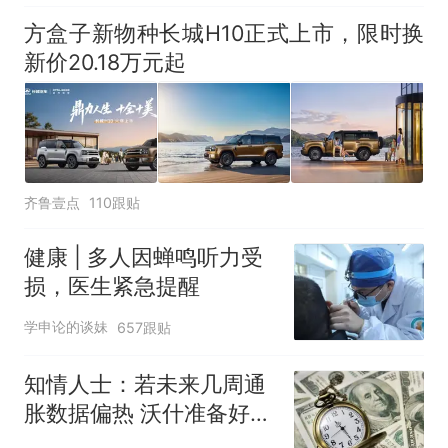
方盒子新物种长城H10正式上市，限时换
新价20.18万元起
齐鲁壹点
110跟贴
健康 | 多人因蝉鸣听力受
损，医生紧急提醒
学申论的谈妹
657跟贴
知情人士：若未来几周通
胀数据偏热 沃什准备好加
息