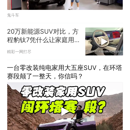
鬼斗车
20万新能源SUV对比，方
程豹钛7凭什么让家庭用
户多看一眼？
精彩一网打尽
一台零改装纯电家用大五座SUV，在环塔
赛段颠了一整天，你信吗？