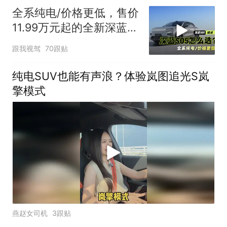
全系纯电/价格更低，售价
11.99万元起的全新深蓝
S05怎么选？
跟我视驾
70跟贴
纯电SUV也能有声浪？体验岚图追光S岚
擎模式
燕赵女司机
3跟贴