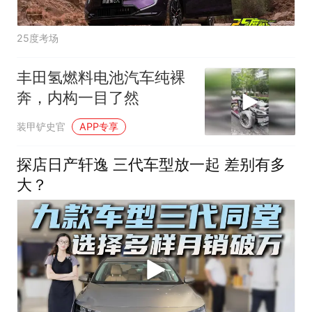
25度考场
丰田氢燃料电池汽车纯裸
奔，内构一目了然
装甲铲史官
APP专享
探店日产轩逸 三代车型放一起 差别有多
大？