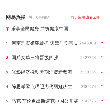
网易热搜
每30分钟更新
打开应用 查看全部
乐享全民健身 共筑健康中国
河南刑案嫌犯被抓 逃窜时伤害多人
2443069
1
国乒女单三将晋级四强
2427724
2
光影经济撬动暑期消费新蓝海
2239365
3
陈思诚零点晒照为佟丽娅庆生
2185274
4
马克·艾伦退出斯诺克中国公开赛
2142776
5