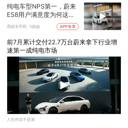
纯电车型NPS第一，蔚来
ES8用户满意度为何这么
高？
燕赵女司机
5跟贴
APP专享
前7月累计交付22.7万台蔚来拿下行业增
速第一成纯电市场
人生何尝不是酒