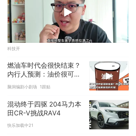
科技开
燃油车时代会很快结束？
内行人预测：油价很可能
是最后的关键
脑洞编剧小剧场
1跟贴
混动终于四驱 204马力本
田CR-V挑战RAV4
快乐加载中21