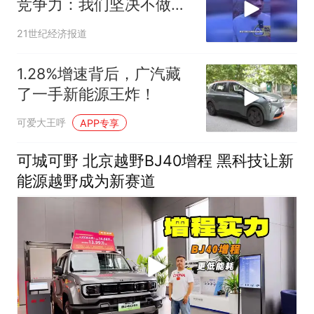
竞争力：我们坚决不做速
成车，要做新能源的第一
21世纪经济报道
名
1.28%增速背后，广汽藏
了一手新能源王炸！
可爱大王呼
APP专享
可城可野 北京越野BJ40增程 黑科技让新
能源越野成为新赛道