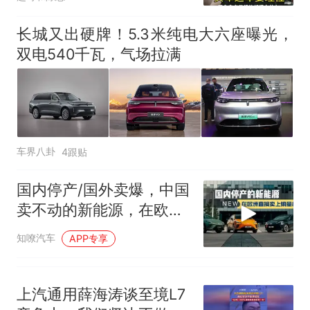
长城又出硬牌！5.3米纯电大六座曝光，
双电540千瓦，气场拉满
车界八卦
4跟贴
国内停产/国外卖爆，中国
卖不动的新能源，在欧洲
冲上销量榜
知嘹汽车
APP专享
上汽通用薛海涛谈至境L7