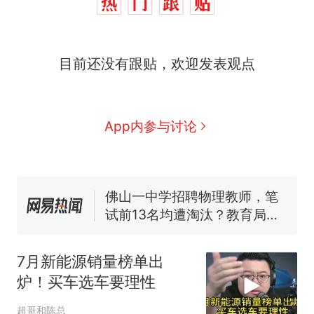
那个在床头放菜刀的女孩，
热
目前还没有跟贴，欢迎发表观点
因老师一句“跟我回家”改写了
人生
搬家报价570元，搬到楼下
新
交5060元才肯搬上楼！女子傻
眼了……
十多万人报名的考试，成绩全
App内参与讨论
部作废，公平么？
空调24小时开着反而更省电？
电力部门回应
佛山一中学招聘物理教师，笔
试前13名均遭淘汰？教育局：
已叫停招聘，成立调查组全面
“不建议大家买深色蛋糕”上热
核查
搜，网友：天塌了！
7月新能源销量榜单出
那个在床头放菜刀的女孩，
热
炉！买车选车要理性
因老师一句“跟我回家”改写了
人生
超哥和陈总