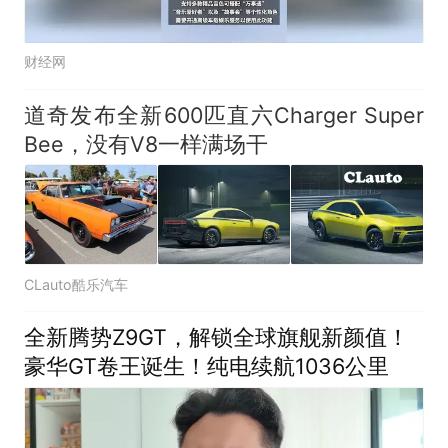
财经网
道奇发布全新600匹直六Charger Super
Bee，没有V8一样满场干
CLauto酷乐汽车
全新腾势Z9GT，解锁全球旗舰新颜值！
豪华GT卷王诞生！纯电续航1036公里