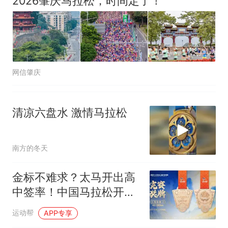
2026肇庆马拉松，时间定了！
网信肇庆
清凉六盘水 激情马拉松
南方的冬天
金标不难求？太马开出高
中签率！中国马拉松开始
理性回归？
运动帮
APP专享