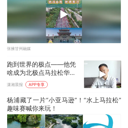
张掖甘州融媒
跑到世界的极点——他凭
啥成为北极点马拉松华人
首冠
潇湘晨报
APP专享
杨浦藏了一片“小亚马逊”！“水上马拉松”
趣味赛喊你来玩！