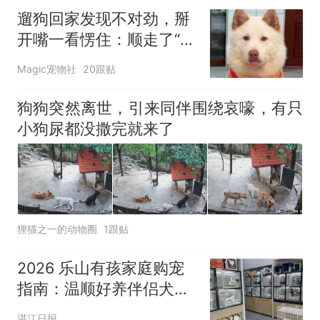
遛狗回家发现不对劲，掰
开嘴一看愣住：顺走了“好
朋狗”的玩具
Magic宠物社
20跟贴
狗狗突然离世，引来同伴围绕哀嚎，有只
小狗尿都没撒完就来了
狸猫之一的动物圈
1跟贴
2026 乐山有孩家庭购宠
指南：温顺好养伴侣犬去
哪选？
湛江日报