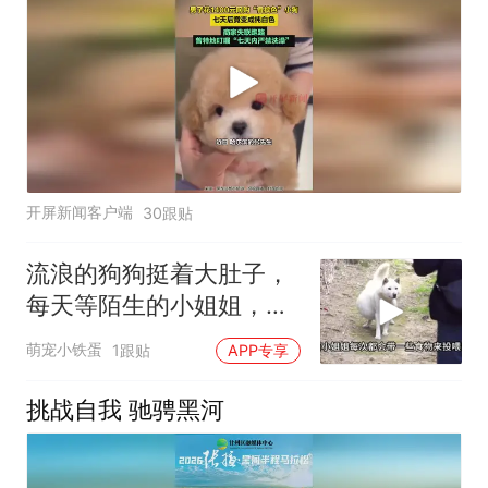
开屏新闻客户端
30跟贴
流浪的狗狗挺着大肚子，
每天等陌生的小姐姐，得
知原因后泪目了
萌宠小铁蛋
1跟贴
APP专享
挑战自我 驰骋黑河