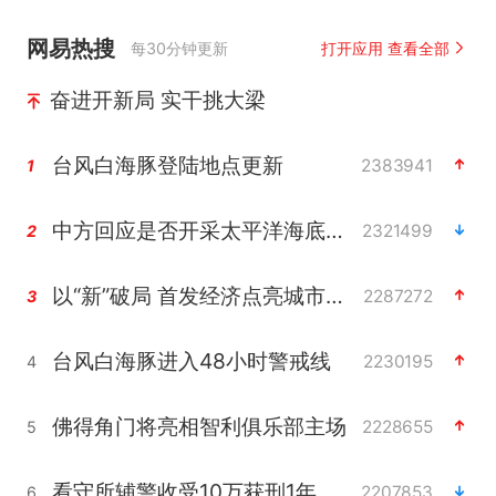
网易热搜
每30分钟更新
打开应用 查看全部
奋进开新局 实干挑大梁
台风白海豚登陆地点更新
2383941
1
中方回应是否开采太平洋海底稀土资源
2321499
2
以“新”破局 首发经济点亮城市消费活力
2287272
3
台风白海豚进入48小时警戒线
2230195
4
佛得角门将亮相智利俱乐部主场
2228655
5
看守所辅警收受10万获刑1年
2207853
6