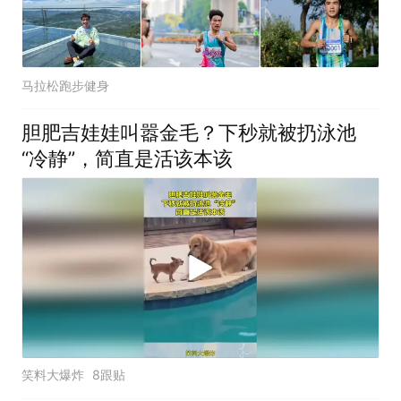
马拉松跑步健身
胆肥吉娃娃叫嚣金毛？下秒就被扔泳池
“冷静”，简直是活该本该
笑料大爆炸
8跟贴