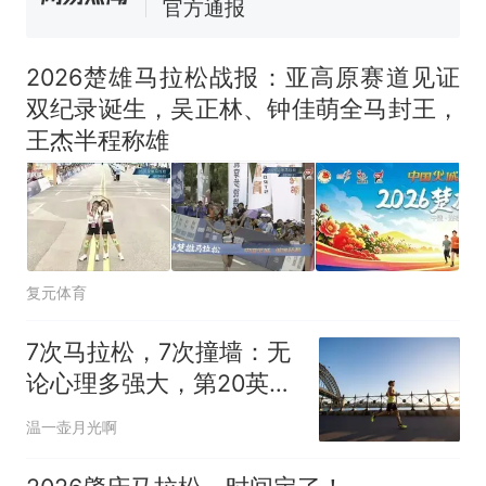
制裁瓜子饺子，美国怕什
热
么？
2026楚雄马拉松战报：亚高原赛道见证
双纪录诞生，吴正林、钟佳萌全马封王，
王杰半程称雄
复元体育
7次马拉松，7次撞墙：无
论心理多强大，第20英里
总会找到你
温一壶月光啊