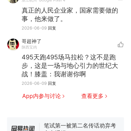
浙江杭州
Google Pixel 4
真正的人民企业家，国家需要做的
事，他来做了。
2026-06-09
回复
哥超神了
制裁瓜子饺子，美国怕什
热
陕西宝鸡
么？
495天跑495场马拉松？这不是跑
费大厨“全国小炒肉大王”称
新
步，这是一场与地心引力的世纪大
号，仅凭视频评出？中国烹饪
战！膝盖：我谢谢你啊
协会回应
男子上山采菌偶然发现鸡枞菌
2026-06-09
回复
窝，原地守1天等它长大：挖了
140多朵
美国渔民钓获鲨鱼徒手将其拽
App内参与讨论
查看更多
回大海 目击者直呼震惊 （视频
来源：参考消息）
笔试第一被第二名传话劝弃考
官方通报
多地要求领导干部带头休假