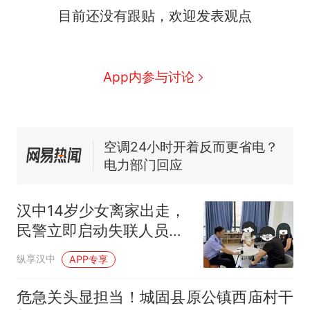
目前还没有跟贴，欢迎发表观点
因老师一句“跟我回家”改写了
人生
搬家报价570元，搬到楼下
新
交5060元才肯搬上楼！女子傻
眼了……
佛山一中学招聘物理教师，笔
App内参与讨论
试前13名均遭淘汰？教育局：
已叫停招聘，成立调查组全面
空调24小时开着反而更省电？
核查
电力部门回应
“不建议大家买深色蛋糕”上热
搜，网友：天塌了！
南航一航班疑向乘客发放西梅
汁，致多名乘客在飞行途中排
汉中14岁少女离家出走，
队上厕所！乘客：机上100多
那个在床头放菜刀的女孩，
热
民警立即启动失联人员快
人只有2个厕所；客服回应：并
因老师一句“跟我回家”改写了
速查找机制
非每架飞机都会发放西梅汁
人生
纵享汉中
APP专享
危急关头显担当！城固县原公镇西庙村干