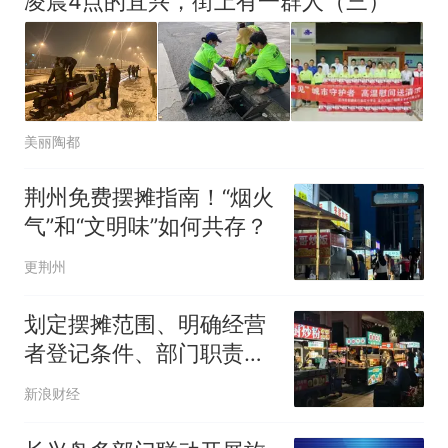
凌晨4点的宜兴，街上有一群人（三）
美丽陶都
荆州免费摆摊指南！“烟火
气”和“文明味”如何共存？
更荆州
划定摆摊范围、明确经营
者登记条件、部门职责！
深圳一区出新规
新浪财经