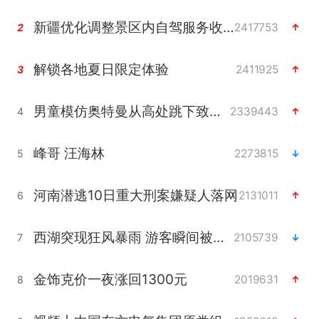
新疆优化调整景区内自驾服务收费
2417753
2
解锁各地夏日限定体验
2411925
3
男童模仿奥特曼从高处跳下致骨折
2339443
4
峰哥 汪海林
2273815
5
河南潜逃10日重大刑案嫌疑人落网
2131011
6
西湖突现狂风暴雨 游客瞬间被浇透
2105739
7
金饰克价一夜涨回1300元
2019631
8