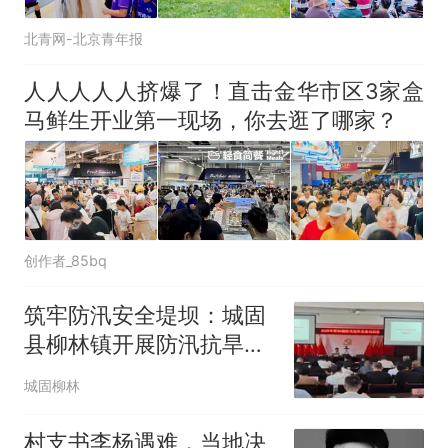
北青网-北京青年报
人人人人人挤爆了！直击金华市区3家盒
马鲜生开业第一现场，你去逛了哪家？
创作者_85bq
筑牢防汛安全堤坝：城固
县柳林镇开展防汛抗旱业
务知识培训
城固柳林
村支书李杨遇难，当地决