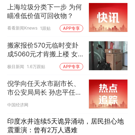
上海垃圾分类下一步 为何
瞄准低价值可回收物？
看看新闻Knews
1跟贴
APP专享
搬家报价570元临时变卦
成5060元才肯搬上楼 女
子傻眼
极目新闻
1.6万跟贴
APP专享
倪学向任天水市副市长、
市公安局局长 孙忠平任副
市长
中国经济网
印度水井连续5天诡异涌动，居民担心地
震重演：曾有2万人遇难