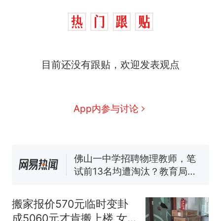
那个在床头放菜刀的女孩，
热
目前还没有跟贴，欢迎发表观点
因老师一句“跟我回家”改写了
人生
搬家报价570元，搬到楼下
新
交5060元才肯搬上楼！女子傻
眼了……
费大厨“全国小炒肉大王”称
App内参与讨论
号，仅凭视频评出？中国烹饪
协会回应
台风"白海豚"中心附近最大风
力已达15级 最新研判
佛山一中学招聘物理教师，笔
试前13名均遭淘汰？教育局：
已叫停招聘，成立调查组全面
笔试第一被第二名传话劝弃考
核查
官方通报
搬家报价570元临时变卦
那个在床头放菜刀的女孩，
热
成5060元才肯搬上楼 女