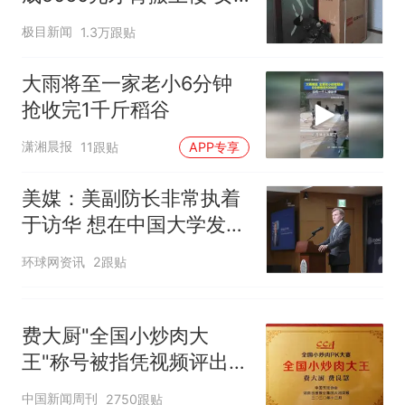
因老师一句“跟我回家”改写了
子傻眼
人生
极目新闻
1.3万跟贴
大雨将至一家老小6分钟
抢收完1千斤稻谷
潇湘晨报
11跟贴
APP专享
美媒：美副防长非常执着
于访华 想在中国大学发表
演讲
环球网资讯
2跟贴
费大厨"全国小炒肉大
王"称号被指凭视频评出
官方回应
中国新闻周刊
2750跟贴