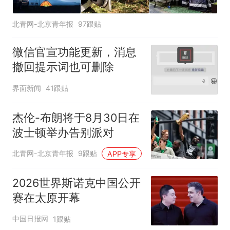
北青网-北京青年报
97跟贴
微信官宣功能更新，消息
撤回提示词也可删除
界面新闻
41跟贴
杰伦-布朗将于8月30日在
波士顿举办告别派对
北青网-北京青年报
9跟贴
APP专享
2026世界斯诺克中国公开
赛在太原开幕
中国日报网
1跟贴