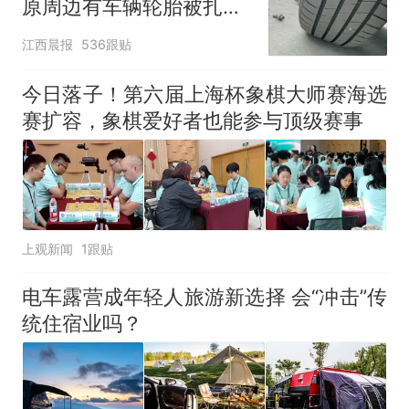
原周边有车辆轮胎被扎，
修理店铺换胎价格高达千
江西晨报
536跟贴
元，官方发布情况通报
今日落子！第六届上海杯象棋大师赛海选
赛扩容，象棋爱好者也能参与顶级赛事
上观新闻
1跟贴
电车露营成年轻人旅游新选择 会“冲击”传
统住宿业吗？