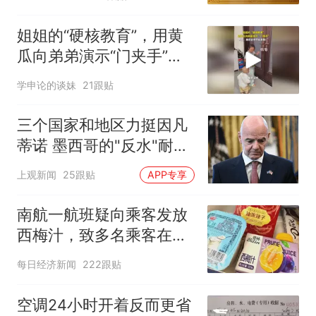
姐姐的“硬核教育”，用黄
瓜向弟弟演示“门夹手”，
网友：果然言传不如身
学申论的谈妹
21跟贴
教！
三个国家和地区力挺因凡
蒂诺 墨西哥的"反水"耐人
寻味
上观新闻
25跟贴
APP专享
南航一航班疑向乘客发放
西梅汁，致多名乘客在飞
行途中排队上厕所！乘
每日经济新闻
222跟贴
客：机上100多人只有2个
厕所；客服回应：并非每
空调24小时开着反而更省