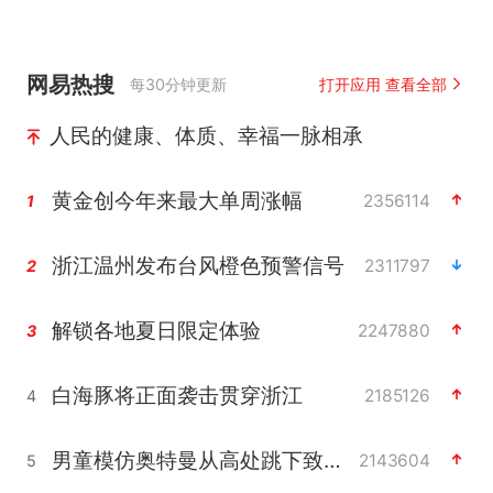
网易热搜
每30分钟更新
打开应用 查看全部
人民的健康、体质、幸福一脉相承
黄金创今年来最大单周涨幅
2356114
1
浙江温州发布台风橙色预警信号
2311797
2
解锁各地夏日限定体验
2247880
3
白海豚将正面袭击贯穿浙江
2185126
4
男童模仿奥特曼从高处跳下致骨折
2143604
5