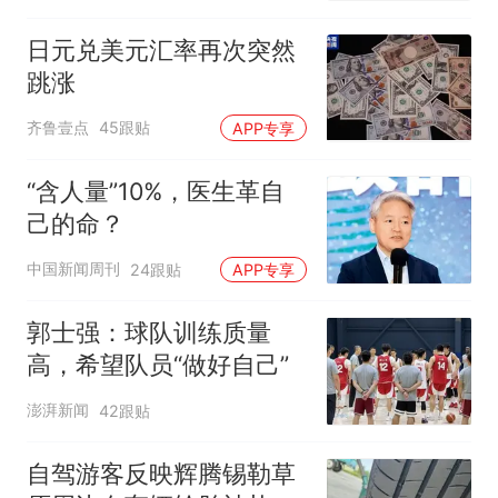
日元兑美元汇率再次突然
跳涨
齐鲁壹点
45跟贴
APP专享
“含人量”10%，医生革自
己的命？
中国新闻周刊
24跟贴
APP专享
郭士强：球队训练质量
高，希望队员“做好自己”
澎湃新闻
42跟贴
自驾游客反映辉腾锡勒草