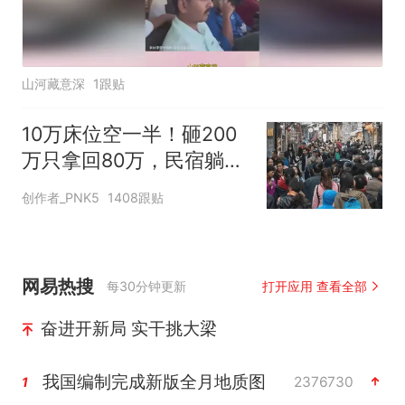
山河藏意深
1跟贴
10万床位空一半！砸200
万只拿回80万，民宿躺赚
神话彻底碎了
创作者_PNK5
1408跟贴
网易热搜
每30分钟更新
打开应用 查看全部
奋进开新局 实干挑大梁
我国编制完成新版全月地质图
2376730
1