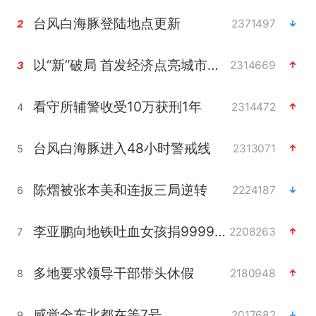
台风白海豚登陆地点更新
2371497
2
以“新”破局 首发经济点亮城市消费活力
2314669
3
看守所辅警收受10万获刑1年
2314472
4
台风白海豚进入48小时警戒线
2313071
5
陈熠被张本美和连扳三局逆转
2224187
6
李亚鹏向地铁吐血女孩捐99999元
2208263
7
多地要求领导干部带头休假
2180948
8
感觉全东北都在等7号
2017682
9