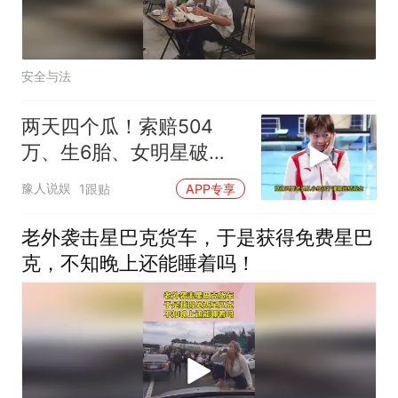
安全与法
两天四个瓜！索赔504
万、生6胎、女明星破
产，全红婵最让人意外
豫人说娱
1跟贴
APP专享
老外袭击星巴克货车，于是获得免费星巴
克，不知晚上还能睡着吗！