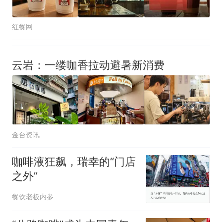
红餐网
云岩：一缕咖香拉动避暑新消费
金台资讯
咖啡液狂飙，瑞幸的“门店
之外”
餐饮老板内参