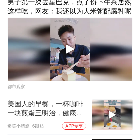
男子第一次去星巴克，点了份下午茶居然
这样吃，网友：我还以为大米粥配腐乳呢
都市观察
美国人的早餐，一杯咖啡
一块煎蛋三明治，健康又
美味！
爆笑小蜻蜓
6跟贴
APP专享