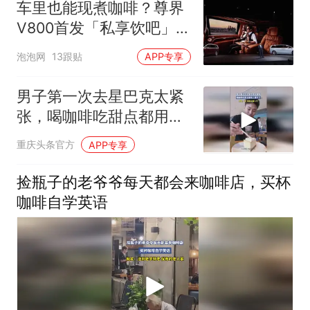
车里也能现煮咖啡？尊界
V800首发「私享饮吧」，
把星巴克搬上了路！
泡泡网
13跟贴
APP专享
男子第一次去星巴克太紧
张，喝咖啡吃甜点都用上
筷子了
重庆头条官方
APP专享
捡瓶子的老爷爷每天都会来咖啡店，买杯
咖啡自学英语