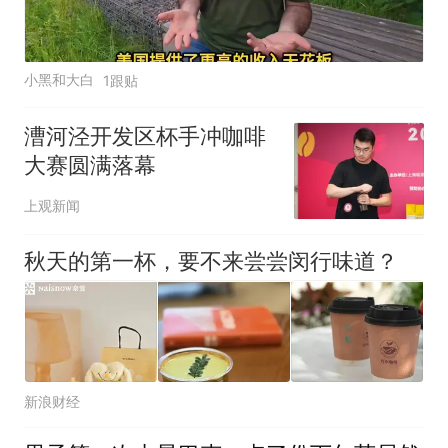
小黑和大白
1跟贴
漕河泾开发区杯手冲咖啡
大赛圆满落幕
上观新闻
秋天的第一杯，要不来尝尝闵行味道？
新浪财经