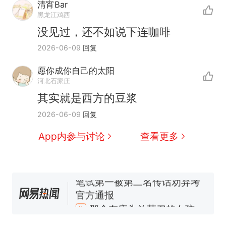
清宵Bar
黑龙江鸡西
那个在床头放菜刀的女孩，
热
没见过，还不如说下连咖啡
因老师一句“跟我回家”改写了
2026-06-09
回复
人生
制裁瓜子饺子，美国怕什
新
么？
愿你成你自己的太阳
费大厨“全国小炒肉大王”称
河北石家庄
号，仅凭视频评出？中国烹饪
其实就是西方的豆浆
协会回应
男子上山采菌偶然发现鸡枞菌
2026-06-09
回复
窝，原地守1天等它长大：挖了
140多朵
美国渔民钓获鲨鱼徒手将其拽
App内参与讨论
查看更多
回大海 目击者直呼震惊 （视频
来源：参考消息）
笔试第一被第二名传话劝弃考
官方通报
那个在床头放菜刀的女孩，
热
因老师一句“跟我回家”改写了
人生