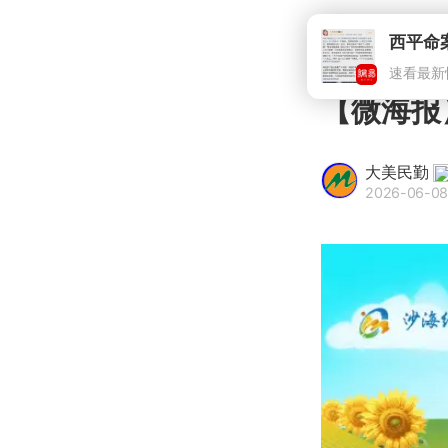
西平命
速看最新
【微海报
大美民勤
2026-06-08