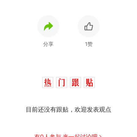
分享
1赞
那个在床头放菜刀的女孩，因老师一句“跟我回家”
热
费大厨“全国小炒肉大王”称号，仅凭视频评出？中
新
应
美国渔民钓获鲨鱼徒手将其拽回大海 目击者直呼震惊
目前还没有跟贴，欢迎发表观点
参考消息）
笔试第一被第二名传话劝弃考 官方通报
佛山一中学招聘物理教师，笔试前13名均遭淘汰？教
有0人参与 来一起讨论吧