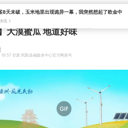
案8天未破，玉米地里出现诡异一幕，我突然想起了欧金中
快讯
】大漠蜜瓜 地道好味
 19:57
·甘肃
·民勤县融媒体中心官方网易号