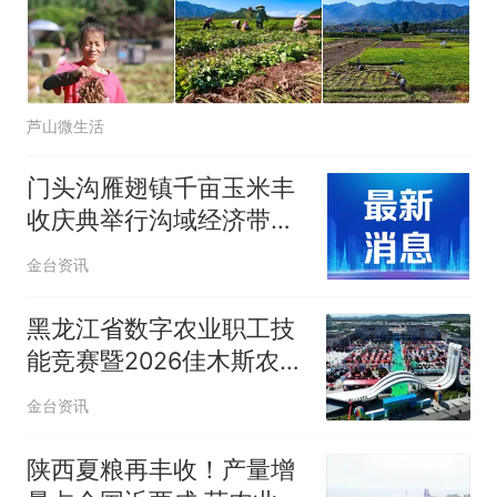
芦山微生活
门头沟雁翅镇千亩玉米丰
收庆典举行沟域经济带动
深山农业发展
金台资讯
黑龙江省数字农业职工技
能竞赛暨2026佳木斯农机
展销会开幕
金台资讯
陕西夏粮再丰收！产量增