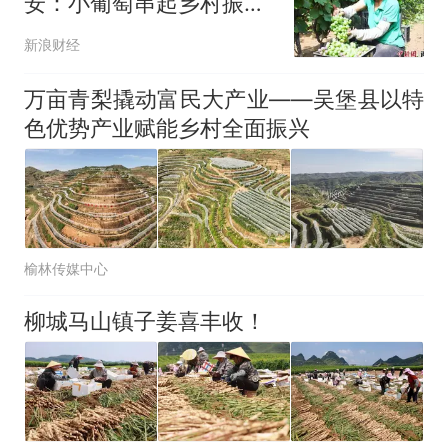
安：小葡萄串起乡村振兴
“甜蜜产业”
新浪财经
万亩青梨撬动富民大产业——吴堡县以特
色优势产业赋能乡村全面振兴
榆林传媒中心
柳城马山镇子姜喜丰收！