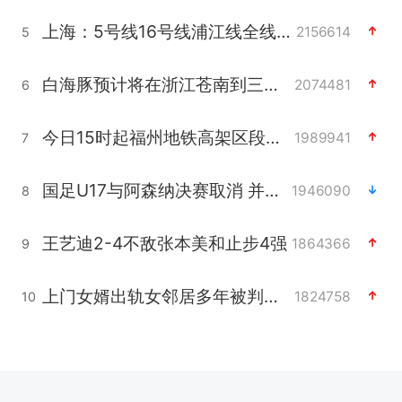
上海：5号线16号线浦江线全线停运
2156614
5
白海豚预计将在浙江苍南到三门一带登陆
2074481
6
今日15时起福州地铁高架区段停运
1989941
7
国足U17与阿森纳决赛取消 并列冠军
1946090
8
王艺迪2-4不敌张本美和止步4强
1864366
9
上门女婿出轨女邻居多年被判重婚罪
1824758
10