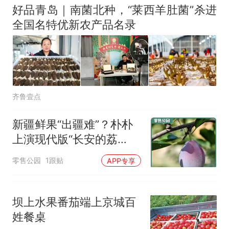
好品青岛｜南菌北种，“莱西羊肚菌”杀进
全国名特优新农产品名录
齐鲁壹点
新疆鲜果“出疆难”？朴朴
上演现代版“长安的荔
枝”！
零售公园
1跟贴
APP专享
坝上水果番茄端上京城百
姓餐桌