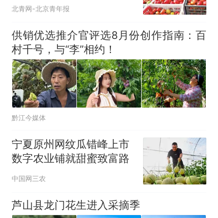
北青网-北京青年报
供销优选推介官评选8月份创作指南：百
村千号，与“李”相约！
黔江今媒体
宁夏原州网纹瓜错峰上市
数字农业铺就甜蜜致富路
中国网三农
芦山县龙门花生进入采摘季