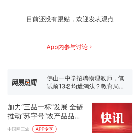
全部作废，公平么？
全球唯一没有法定首都的国
新
目前还没有跟贴，欢迎发表观点
家，刚改国名，总统就邀请中
国大使骑行绕了几乎整个国境
搬家报价570元，搬到楼下交
线一圈，还曾两次到中国寻根
5060元才肯搬上楼！女子傻眼
了……
视频丨只要一枚命中就能让航
App内参与讨论
母瘫痪 轰-6J实力有多强？
空调24小时开着反而更省电？
电力部门回应
佛山一中学招聘物理教师，笔
试前13名均遭淘汰？教育局：
已叫停招聘，成立调查组全面
十多万人报名的考试，成绩
热
核查
全部作废，公平么？
加力“三品一标”发展 全链
推动“苏字号”农产品品质
升级
中国网三农
APP专享