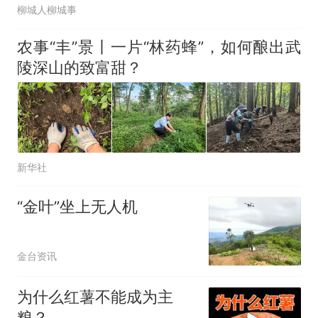
柳城人柳城事
农事“丰”景丨一片“林药蜂”，如何酿出武
陵深山的致富甜？
新华社
“金叶”坐上无人机
金台资讯
为什么红薯不能成为主
粮？