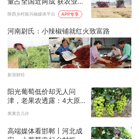
量占全国近两成 获农业农
村部通报表扬
陕西乡村振兴融媒体平台
APP专享
河南尉氏：小辣椒铺就红火致富路
新浪财经
阳光葡萄低价却无人问
津，老果农透露：4大原
因让它从高端到谷底
离离言几许
高端媒体看邯郸丨河北成