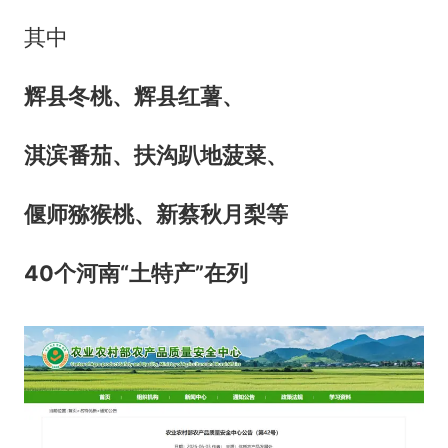
其中
辉县冬桃、辉县红薯、
淇滨番茄、扶沟趴地菠菜、
偃师猕猴桃、新蔡秋月梨等
40个河南“土特产”在列