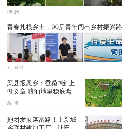
和讯网
青春扎根乡土，90后青年闯出乡村振兴路
云上胶州
渠县报恩乡：蚕桑“链”上
做文章 粮油地里稳底盘
易丨看
抱团发展谋富路！上新城
乡联村建加工厂，让田间