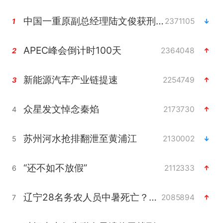
中国一重原副总经理陆文俊获刑15年
2371105
1
APEC峰会倒计时100天
2364048
2
新能源汽车产业链提速
2254749
3
众星发文悼念秦焰
2173730
4
苏州河水抢排翻泄至黄浦江
2130002
5
“还不如不放假”
2112333
6
辽宁28名务农人员中暑死亡？官方辟谣
2085894
7