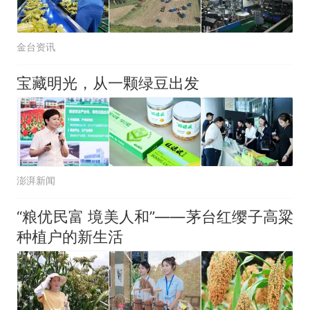
金台资讯
宝藏明光，从一颗绿豆出发
澎湃新闻
“粮优民富 境美人和”——茅台红缨子高粱
种植户的新生活