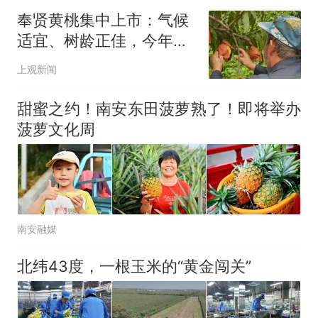
奉贤黄桃集中上市：气候
适宜、树龄正佳，今年品
质更优
上观新闻
甜蜜之约！南安东田菠萝熟了！即将举办
菠萝文化周
南安融媒
北纬43度，一根玉米的“黄金闯关”