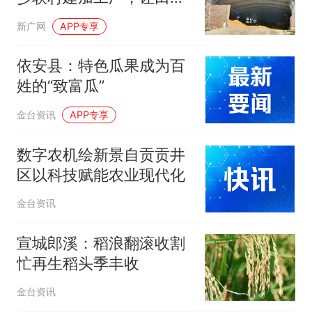
粮食变身“致富粮”
新广网
APP专享
依安县：特色瓜果成为百
姓的“致富瓜”
金台资讯
APP专享
数字农机绘新景自贡贡井
区以科技赋能农业现代化
金台资讯
宣城郎溪：稻浪翻滚收割
忙再生稻头季丰收
金台资讯