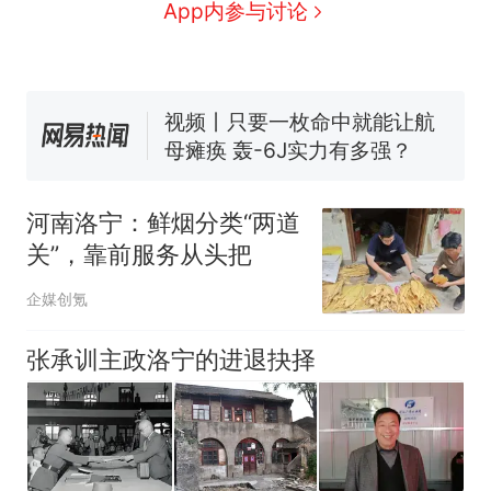
国大使骑行绕了几乎整个国境
5万的小车卖不动，40万以上
App内参与讨论
线一圈，还曾两次到中国寻根
的抢着买
浙江人戒备 "白海豚"已创我国
纪录 带来严重影响
视频丨只要一枚命中就能让航
母瘫痪 轰-6J实力有多强？
泰州父亲的手写家书遗失30
年，网友淘到后寄给女儿：花
河南洛宁：鲜烟分类“两道
鸟市场搬了，但爱还在
十多万人报名的考试，成绩
热
关”，靠前服务从头把
全部作废，公平么？
企媒创氪
张承训主政洛宁的进退抉择