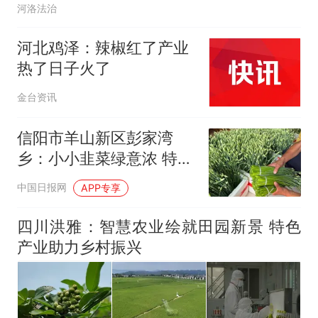
河洛法治
河北鸡泽：辣椒红了产业
热了日子火了
金台资讯
信阳市羊山新区彭家湾
乡：小小韭菜绿意浓 特色
产业促振兴
中国日报网
APP专享
四川洪雅：智慧农业绘就田园新景 特色
产业助力乡村振兴