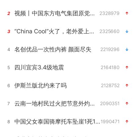
视频丨中国东方电气集团原党组副书记、董事宋致远被查
2328979
2
“China Cool”火了，老外爱上中国避暑游
2325660
3
名创优品一次性内裤 颜面尽失
2219296
4
四川宜宾3.4级地震
2164180
5
伊斯兰版北约来了吗
2128752
6
云南一地村民过火把节意外灼伤16人
2090351
7
中国父女泰国骑摩托车坠崖1死1伤
1990471
8