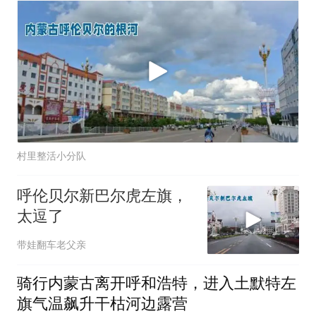
村里整活小分队
呼伦贝尔新巴尔虎左旗，
太逗了
带娃翻车老父亲
骑行内蒙古离开呼和浩特，进入土默特左
旗气温飙升干枯河边露营