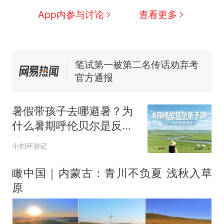
协会回应
台风"白海豚"中心附近最大风
App内参与讨论
查看更多
力已达15级 最新研判
佛山一中学招聘物理教师，笔
试前13名均遭淘汰？教育局：
已叫停招聘，成立调查组全面
笔试第一被第二名传话劝弃考
核查
官方通报
那个在床头放菜刀的女孩，
热
因老师一句“跟我回家”改写了
暑假带孩子去哪避暑？为
人生
什么暑期呼伦贝尔是反向
避暑天花板？
小刘环游记
瞰中国｜内蒙古：青川不负夏 浅秋入草
原