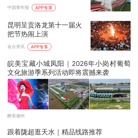
中国青年报
APP专享
昆明呈贡洛龙第十一届火
把节热闹上演
金台资讯
APP专享
皖美宝藏小城凤阳｜2026年小岗村葡萄
文化旅游季系列活动即将震撼来袭
醉美滁州
跟着陇超逛天水｜精品线路推荐