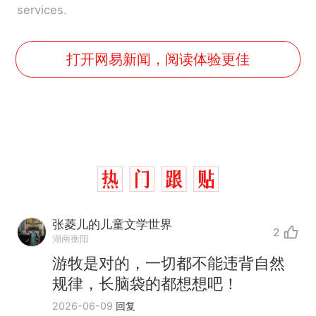
services.
打开网易新闻，阅读体验更佳
那个在床头放菜刀的女孩，
热
张菱儿的儿童文学世界
2
因老师一句“跟我回家”改写了
湖南衡阳
人生
搬家报价570元，搬到楼下
新
游牧是对的，一切都不能违背自然
交5060元才肯搬上楼！女子傻
规律，长脑袋的都想想吧！
眼了……
费大厨“全国小炒肉大王”称
2026-06-09
回复
号，仅凭视频评出？中国烹饪