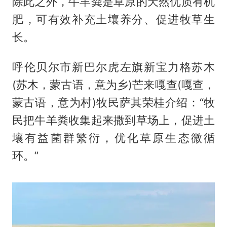
除此之外，牛羊粪是草原的天然优质有机
肥，可有效补充土壤养分、促进牧草生
长。
呼伦贝尔市新巴尔虎左旗新宝力格苏木
(苏木，蒙古语，意为乡)芒来嘎查(嘎查，
蒙古语，意为村)牧民萨其荣桂介绍：“牧
民把牛羊粪收集起来撒到草场上，促进土
壤有益菌群繁衍，优化草原生态微循
环。”