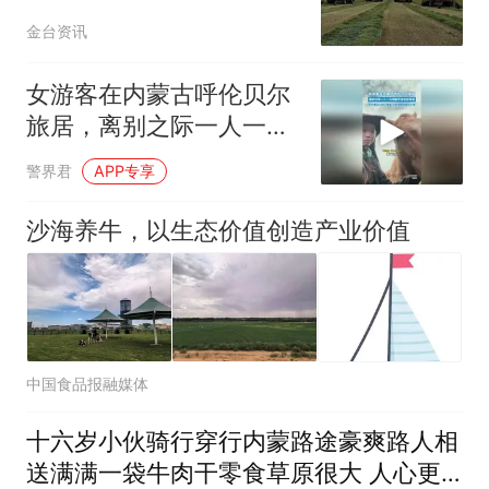
态富民新图景
金台资讯
女游客在内蒙古呼伦贝尔
旅居，离别之际一人一马
相拥不舍双双落泪
警界君
APP专享
沙海养牛，以生态价值创造产业价值
中国食品报融媒体
十六岁小伙骑行穿行内蒙路途豪爽路人相
送满满一袋牛肉干零食草原很大 人心更