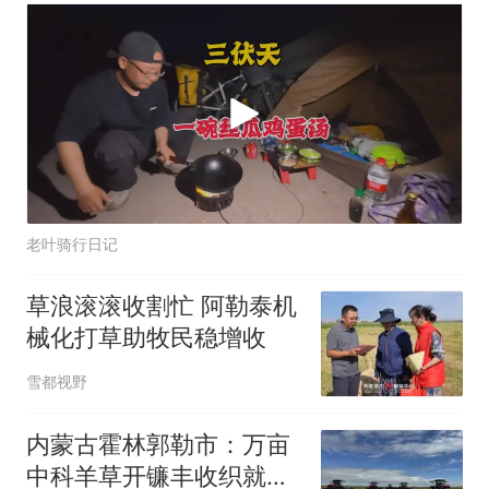
老叶骑行日记
草浪滚滚收割忙 阿勒泰机
械化打草助牧民稳增收
雪都视野
内蒙古霍林郭勒市：万亩
中科羊草开镰丰收织就生