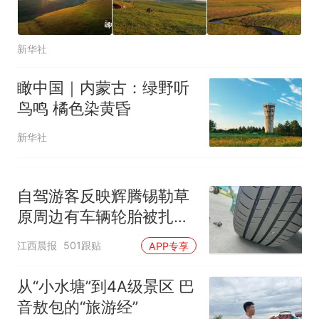
新华社
瞰中国｜内蒙古：绿野听
鸟鸣 橘色染黄昏
新华社
自驾游客反映辉腾锡勒草
原周边有车辆轮胎被扎，
修理店铺换胎价格高达千
江西晨报
501跟贴
APP专享
元，官方发布情况通报
从“小水塘”到4A级景区 巴
音敖包的“旅游经”