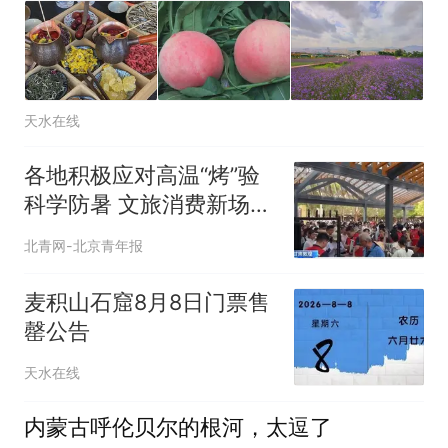
天水在线
各地积极应对高温“烤”验
科学防暑 文旅消费新场景
让消暑纳凉有了好去处
北青网-北京青年报
麦积山石窟8月8日门票售
罄公告
天水在线
内蒙古呼伦贝尔的根河，太逗了