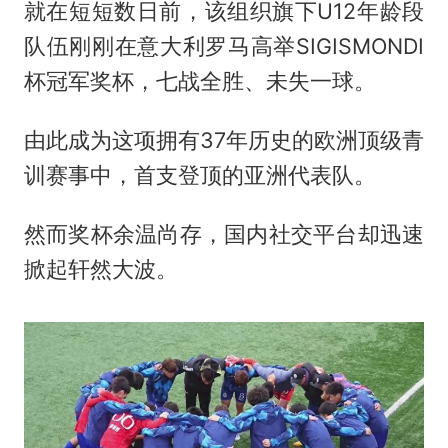
就在短短数日前，该组织旗下U12年龄段
队伍刚刚在意大利罗马高举SIGISMONDI
杯冠军奖杯，七战全胜、未失一球。
由此成为这项拥有37年历史的欧洲顶级青
训赛事中，首支登顶的亚洲代表队。
然而奖杯余温尚存，国内社交平台却迅速
掀起轩然大波。