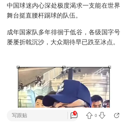
中国球迷内心深处极度渴求一支能在世界
舞台挺直腰杆踢球的队伍。
成年国家队多年徘徊于低谷，各级国字号
屡屡折戟沉沙，大众期待早已跌至冰点。
1
写跟贴
0