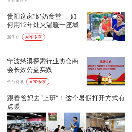
青春东营区
贵阳这家“奶奶食堂”，如
何用12年灶火温暖一座城
新华社
APP专享
宁波慈溪探索行业协会商
会长效公益实践
金台资讯
APP专享
跟着爸妈去“上班”！这个暑假打开方式有
点暖