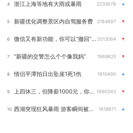
浙江上海等地有大雨或暴雨
2235978
4
新疆优化调整景区内自驾服务费
2184997
5
微信又有新功能，你可以“撤回”你的撤回了！
2012064
6
“新疆的交警怎么个个像我妈”
1969825
7
情侣平潭拍日出坠崖1死1伤
1910490
8
上四休三，但降薪1000元，你接受吗？
1890343
9
西湖突现狂风暴雨 游客瞬间被浇透
1818871
10