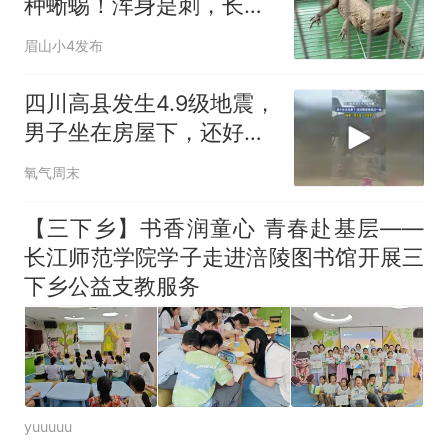
种蜥蜴！浑身是刺，长相
怪异！
眉山小4发布
四川高县发生4.9级地震，
男子坐在房屋下，还好跑
得快逃过一劫
氧气周末
【三下乡】书香润童心 青春赴基层——
长江师范学院学子走进涪陵图书馆开展三
下乡公益支教服务
yuuuuu