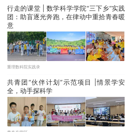
人只有2个厕所；客服回应：并
因老师一句“跟我回家”改写了
行走的课堂 | 数学科学学院“三下乡”实践
非每架飞机都会发放西梅汁
人生
团：助盲逐光奔跑，在律动中重拾青春暖
意
重理数科院实践录
共青团“伙伴计划”示范项目 |情景学安
全，动手探科学