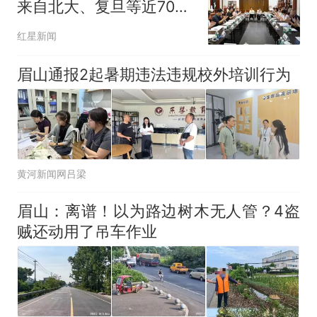
来自北大、复旦等近70位
专家学者论道四川丹棱
红星新闻
眉山通报2起暑期违法违规校外培训行为
黄河新闻网吕梁
眉山：离谱！以为路边树木无人管？4盗
贼还动用了吊车作业