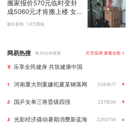
搬家报价570元临时变卦
成5060元才肯搬上楼 女
子傻眼
极目新闻
1.9万跟贴
网易热搜
每30分钟更新
打开应用 查看全部
乐享全民健身 共筑健康中国
河南重大刑案嫌犯夏某钢落网
2381877
1
国乒女单三将晋级四强
2311806
2
光影经济撬动暑期消费新蓝海
2260756
3