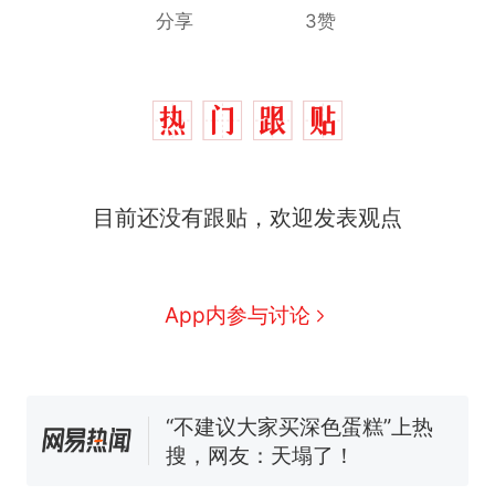
分享
3赞
那个在床头放菜刀的女孩，
热
因老师一句“跟我回家”改写了
人生
搬家报价570元，搬到楼下
新
目前还没有跟贴，欢迎发表观点
交5060元才肯搬上楼！女子傻
眼了……
空调24小时开着反而更省电？
电力部门回应
佛山一中学招聘物理教师，笔
App内参与讨论
试前13名均遭淘汰？教育局：
已叫停招聘，成立调查组全面
“不建议大家买深色蛋糕”上热
核查
搜，网友：天塌了！
南航一航班疑向乘客发放西梅
汁，致多名乘客在飞行途中排
队上厕所！乘客：机上100多
那个在床头放菜刀的女孩，
热