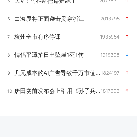
大V：马科斯把路走绝了
2077630
5
白海豚将正面袭击贯穿浙江
2018795
6
杭州全市有序停课
1935954
7
情侣平潭拍日出坠崖1死1伤
1919306
8
几元成本的AI广告导致千万市值蒸发
1824197
9
唐田赛前发布会上引用《孙子兵法》
1817603
10