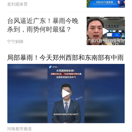
老刘观体育
台风逼近广东！暴雨今晚
杀到，雨势何时最猛？
宁宁妈咪
局部暴雨！今天郑州西部和东南部有中雨
河南都市频道