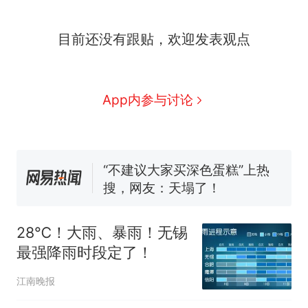
因老师一句“跟我回家”改写了
人生
搬家报价570元，搬到楼下
新
目前还没有跟贴，欢迎发表观点
交5060元才肯搬上楼！女子傻
眼了……
十多万人报名的考试，成绩全
部作废，公平么？
空调24小时开着反而更省电？
App内参与讨论
电力部门回应
佛山一中学招聘物理教师，笔
试前13名均遭淘汰？教育局：
已叫停招聘，成立调查组全面
“不建议大家买深色蛋糕”上热
核查
搜，网友：天塌了！
那个在床头放菜刀的女孩，
热
因老师一句“跟我回家”改写了
28℃！大雨、暴雨！无锡
人生
最强降雨时段定了！
江南晚报