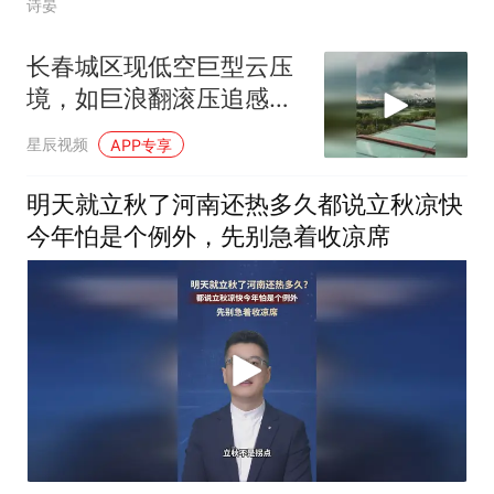
诗晏
长春城区现低空巨型云压
境，如巨浪翻滚压追感十
足
星辰视频
APP专享
明天就立秋了河南还热多久都说立秋凉快
今年怕是个例外，先别急着收凉席