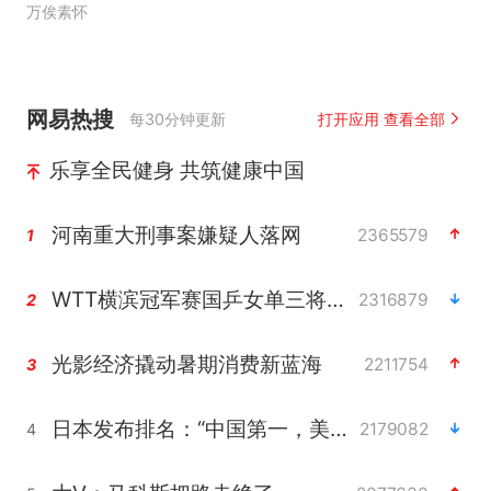
万俟素怀
网易热搜
每30分钟更新
打开应用 查看全部
乐享全民健身 共筑健康中国
河南重大刑事案嫌疑人落网
2365579
1
WTT横滨冠军赛国乒女单三将晋级四强
2316879
2
光影经济撬动暑期消费新蓝海
2211754
3
日本发布排名：“中国第一，美日德韩英法居后”
2179082
4