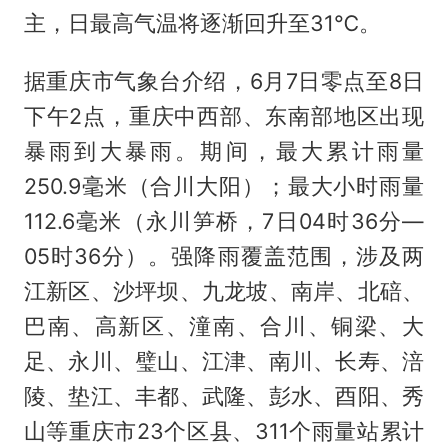
主，日最高气温将逐渐回升至31℃。
据重庆市气象台介绍，6月7日零点至8日
下午2点，重庆中西部、东南部地区出现
暴雨到大暴雨。期间，最大累计雨量
250.9毫米（合川大阳）；最大小时雨量
112.6毫米（永川笋桥，7日04时36分—
05时36分）。强降雨覆盖范围，涉及两
江新区、沙坪坝、九龙坡、南岸、北碚、
巴南、高新区、潼南、合川、铜梁、大
足、永川、璧山、江津、南川、长寿、涪
陵、垫江、丰都、武隆、彭水、酉阳、秀
山等重庆市23个区县、311个雨量站累计