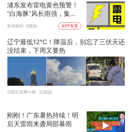
浦东发布雷电黄色预警！
“白海豚”风长雨强，集中
降雨在9-10日
新浪财经
9跟贴
APP专享
辽宁最低12℃！降温后，别忘了三伏天还
没结束，下周又要热
沈阳公交网小林
32跟贴
刚刚！广东暑热持续！明
后天雷雨来袭局部暴雨