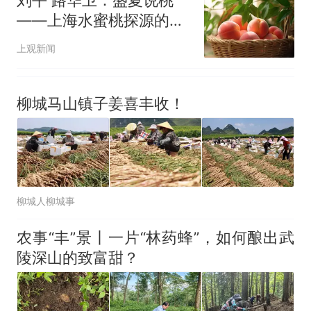
——上海水蜜桃探源的再
发现
上观新闻
柳城马山镇子姜喜丰收！
柳城人柳城事
农事“丰”景丨一片“林药蜂”，如何酿出武
陵深山的致富甜？