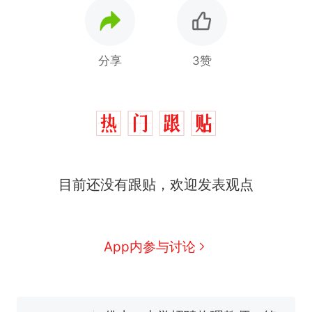
分享
3赞
十多万人报名的考试，成绩
热
全部作废，公平么？
目前还没有跟贴，欢迎发表观点
搬家报价570元，搬到楼下
新
交5060元才肯搬上楼！女子傻
眼了……
空调24小时开着反而更省电？
App内参与讨论
电力部门回应
视频丨只要一枚命中就能让航
母瘫痪 轰-6J实力有多强？