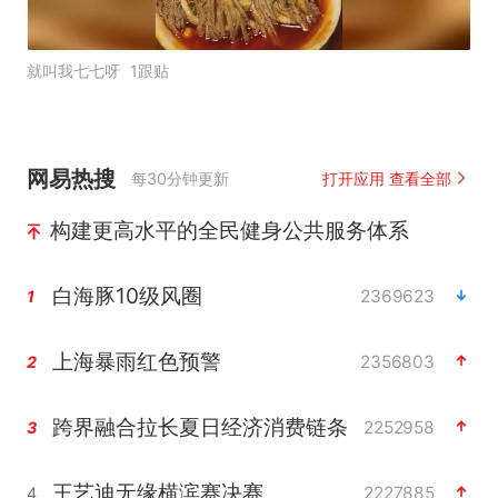
就叫我七七呀
1跟贴
网易热搜
每30分钟更新
打开应用 查看全部
构建更高水平的全民健身公共服务体系
白海豚10级风圈
2369623
1
上海暴雨红色预警
2356803
2
跨界融合拉长夏日经济消费链条
2252958
3
王艺迪无缘横滨赛决赛
2227885
4