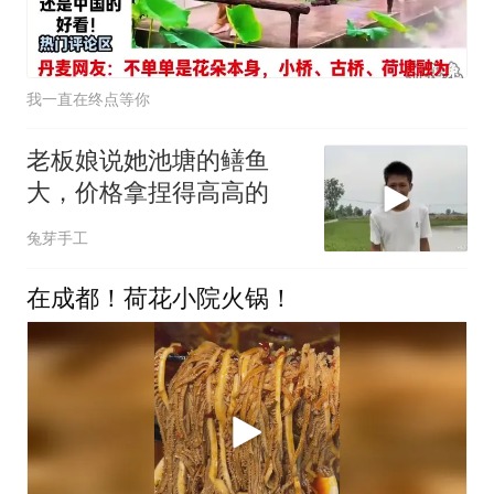
我一直在终点等你
老板娘说她池塘的鳝鱼
大，价格拿捏得高高的
兔芽手工
在成都！荷花小院火锅！