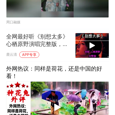
周口融媒
全网最好听《别想太多》
心栖原野演唱完整版，句
句在理治愈心灵！
鹿云清
APP专享
外网热议：同样是荷花，还是中国的好
看！