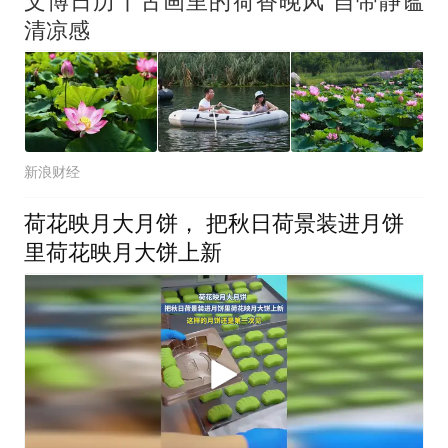
文博日历丨古画里的荷香晚风 自带静谧
清凉感
新浪财经
荷花映月大月饼， 把秋日荷景装进月饼
里荷花映月大饼上新