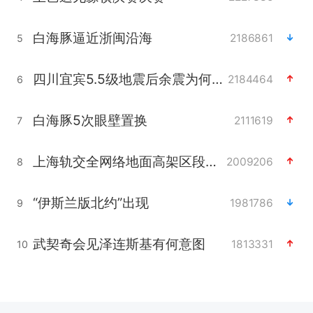
白海豚逼近浙闽沿海
2186861
5
四川宜宾5.5级地震后余震为何不断
2184464
6
白海豚5次眼壁置换
2111619
7
上海轨交全网络地面高架区段限速运行
2009206
8
“伊斯兰版北约”出现
1981786
9
武契奇会见泽连斯基有何意图
1813331
10