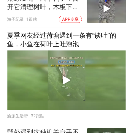
开它清理树叶，木板下竟
藏着整整一窝小鸭
海子纪录
1跟贴
APP专享
夏季网友经过荷塘遇到一条有“谈吐”的
鱼，小鱼在荷叶上吐泡泡
渝派生活帮
32跟贴
野外遇到这种机关身手不