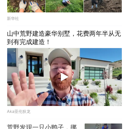
新华社
山中荒野建造豪华别墅，花费两年半从无
到有完成建造！
Aka亚伦狄龙
荒野发现一只小鸭子，挪