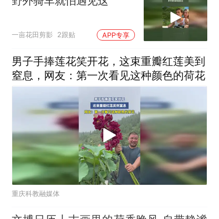
野外骑车就怕遇见这
一亩花田剪影
2跟贴
APP专享
男子手捧莲花笑开花，这束重瓣红莲美到
窒息，网友：第一次看见这种颜色的荷花
重庆科教融媒体