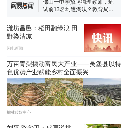
佛山一中学招聘物理教师，笔
试前13名均遭淘汰？教育局：
已叫停招聘，成立调查组全面
“不建议大家买深色蛋糕”上热
核查
搜，网友：天塌了！
潍坊昌邑：稻田翻绿浪 田
十多万人报名的考试，成绩
热
野染清凉
全部作废，公平么？
闪电新闻
万亩青梨撬动富民大产业——吴堡县以特
色优势产业赋能乡村全面振兴
榆林传媒中心
刘平 路华卫：盛夏说桃