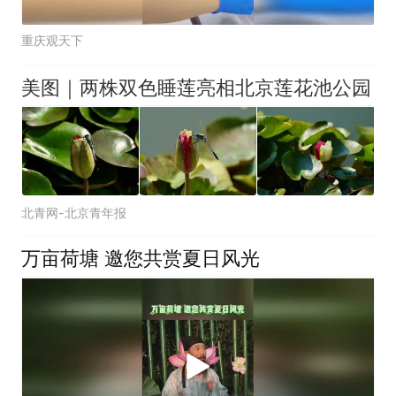
重庆观天下
美图｜两株双色睡莲亮相北京莲花池公园
北青网-北京青年报
万亩荷塘 邀您共赏夏日风光