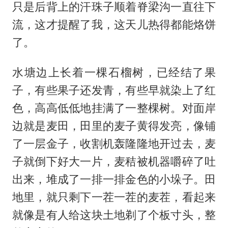
只是后背上的汗珠子顺着脊梁沟一直往下
流，这才提醒了我，这天儿热得都能烙饼
了。
水塘边上长着一棵石榴树，已经结了果
子，有些果子还发青，有些早就染上了红
色，高高低低地挂满了一整棵树。对面岸
边就是麦田，田里的麦子黄得发亮，像铺
了一层金子，收割机轰隆隆地开过去，麦
子就倒下好大一片，麦秸被机器嚼碎了吐
出来，堆成了一排一排金色的小垛子。田
地里，就只剩下一茬一茬的麦茬，看起来
就像是有人给这块土地剃了个板寸头，整