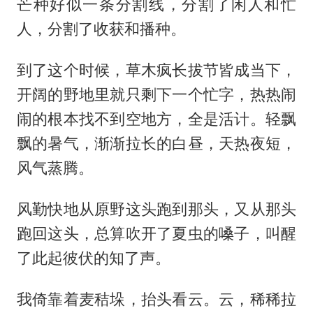
芒种好似一条分割线，分割了闲人和忙
人，分割了收获和播种。
到了这个时候，草木疯长拔节皆成当下，
开阔的野地里就只剩下一个忙字，热热闹
闹的根本找不到空地方，全是活计。轻飘
飘的暑气，渐渐拉长的白昼，天热夜短，
风气蒸腾。
风勤快地从原野这头跑到那头，又从那头
跑回这头，总算吹开了夏虫的嗓子，叫醒
了此起彼伏的知了声。
我倚靠着麦秸垛，抬头看云。云，稀稀拉