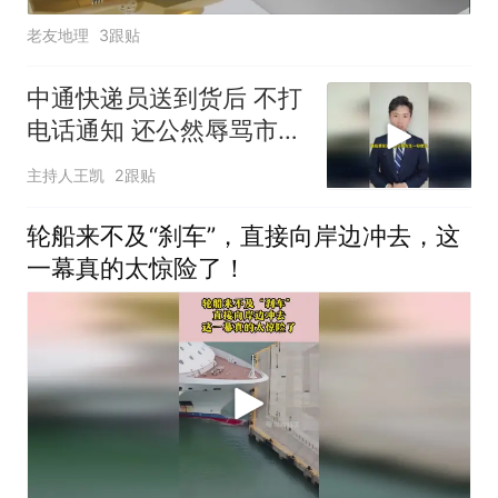
老友地理
3跟贴
中通快递员送到货后 不打
电话通知 还公然辱骂市民
“傻×”
主持人王凯
2跟贴
轮船来不及“刹车”，直接向岸边冲去，这
一幕真的太惊险了！