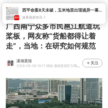
打开
广西南宁众多市民邕江航道玩
桨板，网友称“货船都得让着
走”，当地：在研究如何规范
潇湘晨报
关注
2026-06-08 19:17
·湖南
·潇湘晨报官方网易号