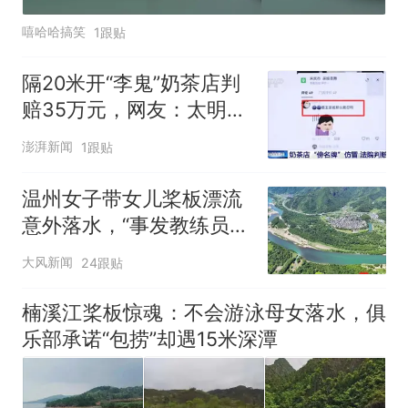
嘻哈哈搞笑
1跟贴
隔20米开“李鬼”奶茶店判
赔35万元，网友：太明目
张胆了
澎湃新闻
1跟贴
温州女子带女儿桨板漂流
意外落水，“事发教练员说
有漩涡不敢捞人，打捞队
大风新闻
24跟贴
称水深15米”；俱乐部此前
称“包捞包安全”，楠溪江
楠溪江桨板惊魂：不会游泳母女落水，俱
工作人员回应
乐部承诺“包捞”却遇15米深潭