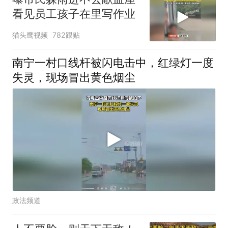
看见员工孩子在里写作业
猫头鹰视频
782跟贴
南宁一村口线杆被闪电击中，红绿灯一度
失灵，现场冒出黄色烟尘
政法频道