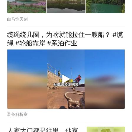
白马惊天剑
缆绳绕几圈，为啥就能拉住一艘船？ #缆
绳 #轮船靠岸 #系泊作业
装备解析室
人家大门都是往里，他家