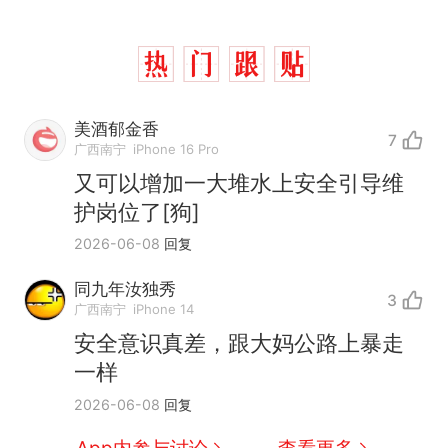
美酒郁金香
7
广西南宁
iPhone 16 Pro
又可以增加一大堆水上安全引导维
护岗位了[狗]
2026-06-08
回复
同九年汝独秀
3
广西南宁
iPhone 14
安全意识真差，跟大妈公路上暴走
一样
那个在床头放菜刀的女孩，
热
2026-06-08
回复
因老师一句“跟我回家”改写了
人生
搬家报价570元，搬到楼下
新
App内参与讨论
查看更多