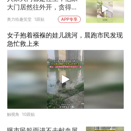
大门居然往外开，贪得无
厌的人咎由自取
奥力给趣笑堂
1跟贴
APP专享
女子抱着襁褓的娃儿跳河，晨跑市民发现
急忙救上来
触视角
10跟贴
曝市民躲雨进不去献血屋