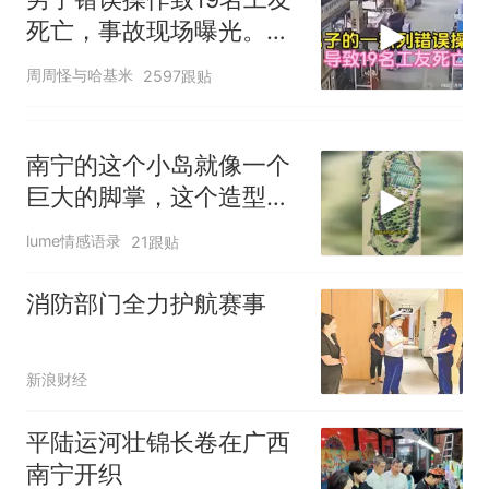
死亡，事故现场曝光。一
场悲剧的警示
周周怪与哈基米
2597跟贴
南宁的这个小岛就像一个
巨大的脚掌，这个造型十
分
lume情感语录
21跟贴
消防部门全力护航赛事
新浪财经
平陆运河壮锦长卷在广西
南宁开织