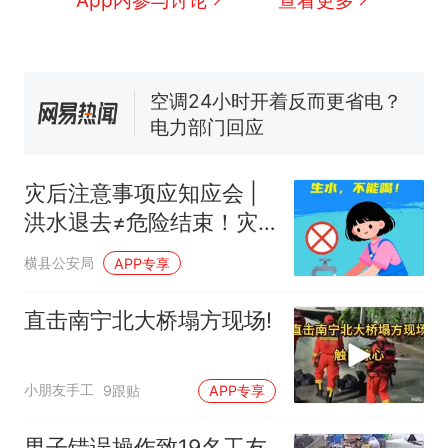
交5060元才肯搬上楼！女子傻
眼了……
十多万人报名的考试，成绩全
部作废，公平么？
空调24小时开着反而更省电？
电力部门回应
佛山一中学招聘物理教师，笔
试前13名均遭淘汰？教育局：
灾后注意事项应知应会 |
已叫停招聘，成立调查组全面
“不建议大家买深色蛋糕”上热
洪水退去≠危险结束！灾
核查
搜，网友：天塌了！
后要注意这些事→
那个在床头放菜刀的女孩，
热
横县公安局
APP专享
因老师一句“跟我回家”改写了
人生
直击南宁北大桥塌方现场!
小朋友手工
9跟贴
APP专享
男子错误操作致19名工友