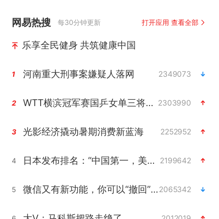
网易热搜
每30分钟更新
打开应用 查看全部
乐享全民健身 共筑健康中国
河南重大刑事案嫌疑人落网
2349073
1
WTT横滨冠军赛国乒女单三将晋级四强
2303990
2
光影经济撬动暑期消费新蓝海
2252952
3
日本发布排名：“中国第一，美日德韩英法居后”
2199642
4
微信又有新功能，你可以“撤回”你的撤回了！
2065342
5
大V：马科斯把路走绝了
2012019
6