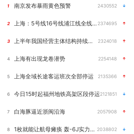
南京发布暴雨黄色预警
2430552
1
上海：5号线16号线浦江线全线停运
2374695
2
上半年我国经营主体结构持续优化
2324018
3
上海有出现龙卷潜势
2254148
4
上海全域长途客运班次全部停运
2135366
5
今日15时起福州地铁高架区段停运
2121851
6
白海豚逼近浙闽沿海
2057908
7
1枚就能让航母瘫痪 轰-6J实力有多强
2038802
8