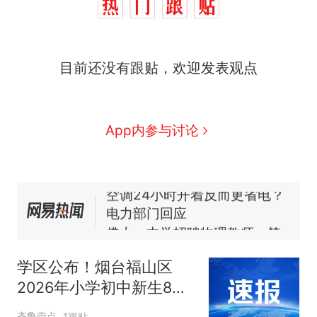
十多万人报名的考试，成绩
热
全部作废，公平么？
全球唯一没有法定首都的国
新
目前还没有跟贴，欢迎发表观点
家，刚改国名，总统就邀请中
国大使骑行绕了几乎整个国境
搬家报价570元，搬到楼下交
线一圈，还曾两次到中国寻根
5060元才肯搬上楼！女子傻眼
了……
视频丨只要一枚命中就能让航
App内参与讨论
母瘫痪 轰-6J实力有多强？
空调24小时开着反而更省电？
电力部门回应
佛山一中学招聘物理教师，笔
试前13名均遭淘汰？教育局：
已叫停招聘，成立调查组全面
十多万人报名的考试，成绩
热
核查
全部作废，公平么？
学区公布！烟台福山区
2026年小学初中新生8月
16日报到
齐鲁壹点
1跟贴