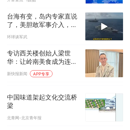
台海有变，岛内专家直说
了，美胆敢军事介入，战
场将推到美家门口
环球谈军武
专访西关楼创始人梁世
华：让岭南美食成为连接
传统与当代 本土与世界的
新快报新闻
APP专享
桥梁
中国味道架起文化交流桥
梁
北青网-北京青年报