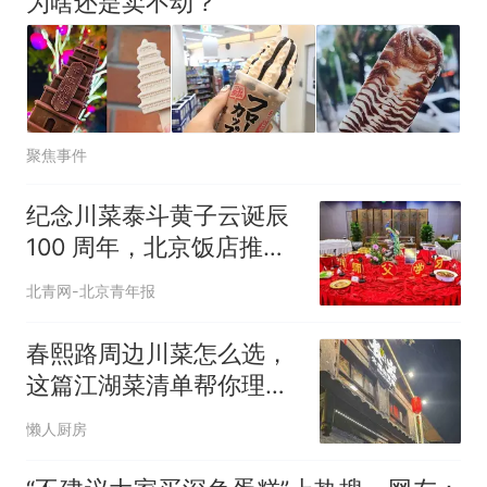
为啥还是卖不动？
聚焦事件
纪念川菜泰斗黄子云诞辰
100 周年，北京饭店推出
经典菜单
北青网-北京青年报
春熙路周边川菜怎么选，
这篇江湖菜清单帮你理清
思路
懒人厨房