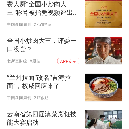
费大厨"全国小炒肉大
王"称号被指凭视频评出
官方回应
中国新闻周刊
2751跟贴
全国小炒肉大王，评委一
口没尝？
老斯基财经
8跟贴
APP专享
“兰州拉面”改名“青海拉
面”，权威回应来了
中国新闻周刊
217跟贴
云南省第四届滇菜烹饪技
能大赛启动