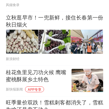
风烟食录
立秋逛早市！一兜新鲜，接住长春第一份
秋日烟火
新浪财经
桂花鱼里见刀功火候 鹰嘴
蜜桃酥展乡土特色
新快报新闻
APP专享
旺季量价双跌！雪糕刺客都消失了，雪糕