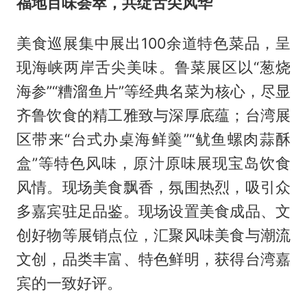
福地百味荟萃，共绽舌尖风华
美食巡展集中展出100余道特色菜品，呈
现海峡两岸舌尖美味。鲁菜展区以“葱烧
海参”“糟溜鱼片”等经典名菜为核心，尽显
齐鲁饮食的精工雅致与深厚底蕴；台湾展
区带来“台式办桌海鲜羹”“鱿鱼螺肉蒜酥
盒”等特色风味，原汁原味展现宝岛饮食
风情。现场美食飘香，氛围热烈，吸引众
多嘉宾驻足品鉴。现场设置美食成品、文
创好物等展销点位，汇聚风味美食与潮流
文创，品类丰富、特色鲜明，获得台湾嘉
宾的一致好评。