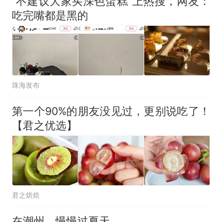
“不建议大家买深色蛋糕”上热搜，网友：
吃完嘴都是黑的
珠海发布
第一个90%的朋友没见过，更别说吃了！
【君之优选】
君之烘焙
在潮州，慢慢过夏天