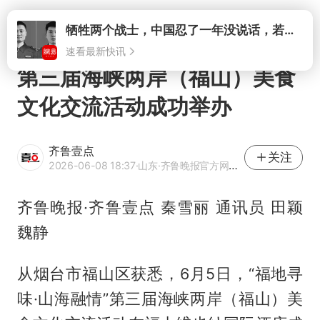
打开
牺牲两个战士，中国忍了一年没说话，若菲律宾死了人，他会开战吗
速看最新快讯
第三届海峡两岸（福山）美食
文化交流活动成功举办
齐鲁壹点
关注
2026-06-08 18:37
·山东
·齐鲁晚报官方网易号
齐鲁晚报·齐鲁壹点 秦雪丽 通讯员 田颖
魏静
从烟台市福山区获悉，6月5日，“福地寻
味·山海融情”第三届海峡两岸（福山）美