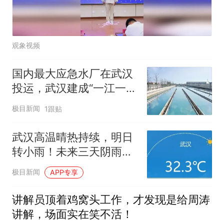
观象视频
国内最大应急水厂在武汉
投运，武汉建成“一江一
湖”双水源格局
极目新闻
1跟贴
武汉高温晴热持续，明日
转小雨！未来三天阴雨连
绵
极目新闻
APP专享
讲解员顶着鸡窝头工作，才发现是给周涛
讲解，场面实在笑不活！