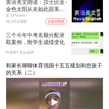
英语美文朗读：莎士比亚-
金色太阳从未如此甜美吻
过
孟飞Phoenix
00:00
26.9万次播放
云音乐特供
三个今年中考名额分配录
取案例，附学生成绩变化
区老师不是qu老师
和家长聊聊体育强国十五五规划和您孩子
的关系（二）