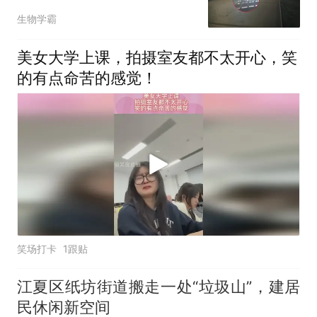
警方通宵作战约 7 小时找
生物学霸
回
美女大学上课，拍摄室友都不太开心，笑
的有点命苦的感觉！
笑场打卡
1跟贴
江夏区纸坊街道搬走一处“垃圾山”，建居
民休闲新空间