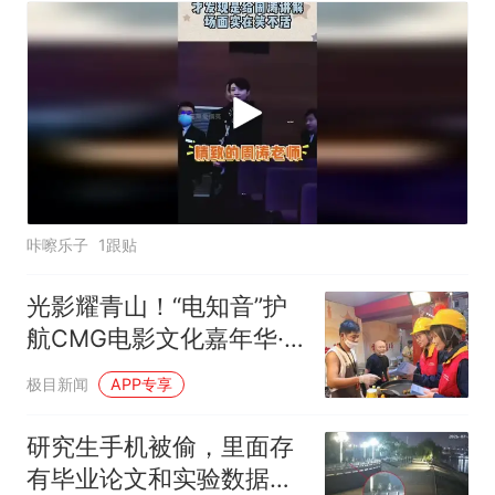
咔嚓乐子
1跟贴
光影耀青山！“电知音”护
航CMG电影文化嘉年华·
武汉专场
极目新闻
APP专享
研究生手机被偷，里面存
有毕业论文和实验数据，