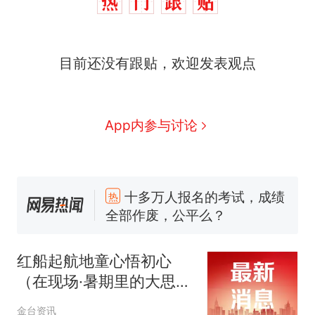
目前还没有跟贴，欢迎发表观点
App内参与讨论
十多万人报名的考试，成绩
热
全部作废，公平么？
全球唯一没有法定首都的国
新
家，刚改国名，总统就邀请中
红船起航地童心悟初心
国大使骑行绕了几乎整个国境
搬家报价570元，搬到楼下交
（在现场·暑期里的大思政
线一圈，还曾两次到中国寻根
5060元才肯搬上楼！女子傻眼
课）
了……
视频丨只要一枚命中就能让航
金台资讯