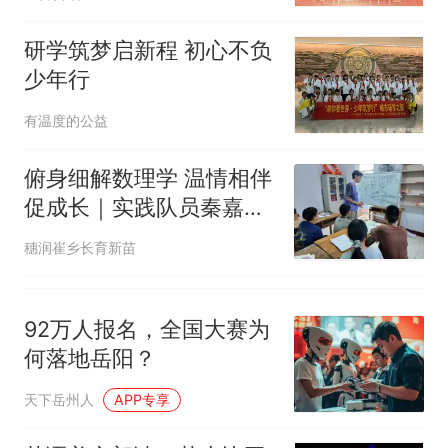
母瘫痪 轰-6J实力有多强？
空调24小时开着反而更省电？
研学筑梦启新程 初心不负
电力部门回应
少年行
台风"白海豚"登陆 中心附近最
有温度的公益
大风力14级
十多万人报名的考试，成绩
热
俯身细解数理学 温情相伴
全部作废，公平么？
促成长｜实践队员秦嘉开
展乡村小学数学公益辅导
穗润崔乡长育新苗
课
92万人报名，全国大赛为
何落地岳阳？
天下岳州人
APP专享