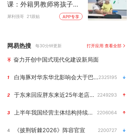
课：外籍男教师将孩子搂
在怀中授课，网友提醒不
犀利强哥
21跟贴
APP专享
妥反被回怼 “你心太脏”
网易热搜
每30分钟更新
打开应用 查看全部
奋力开创中国式现代化建设新局面
白海豚对华东华北影响会大于巴威
2325195
1
于东来回应胖东来近25年老店年底关闭
2249293
2
上半年我国经营主体结构持续优化
2206064
3
《披荆斩棘2026》阵容官宣
2200727
4