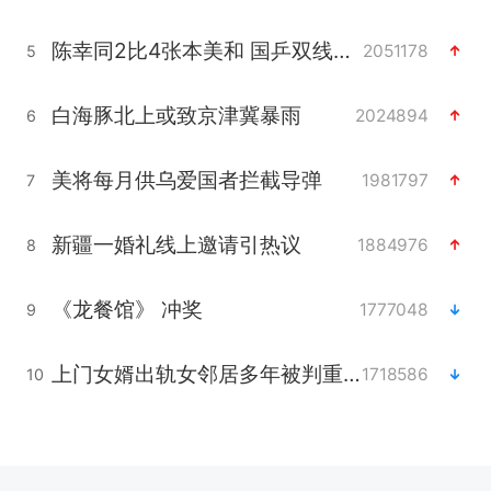
陈幸同2比4张本美和 国乒双线丢冠
2051178
5
白海豚北上或致京津冀暴雨
2024894
6
美将每月供乌爱国者拦截导弹
1981797
7
新疆一婚礼线上邀请引热议
1884976
8
《龙餐馆》 冲奖
1777048
9
上门女婿出轨女邻居多年被判重婚罪
1718586
10