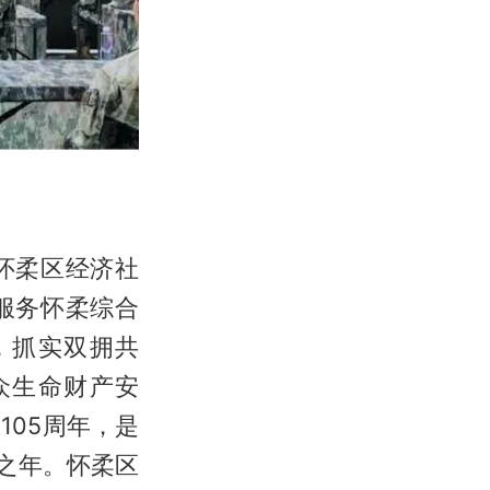
怀柔区经济社
服务怀柔综合
，抓实双拥共
众生命财产安
05周年，是
之年。怀柔区